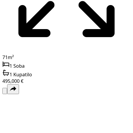
71
m²
1
Soba
1
Kupatilo
495,000 €