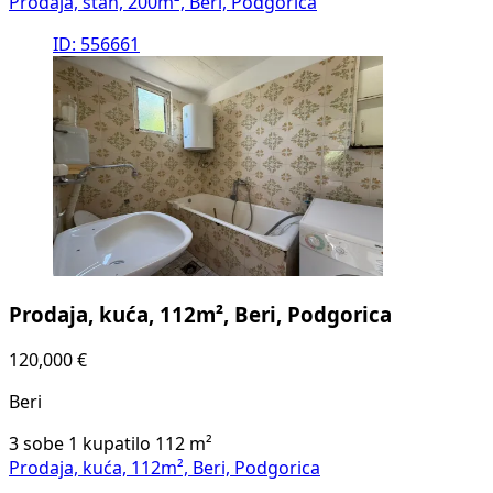
Prodaja, stan, 200m², Beri, Podgorica
ID: 556661
Prodaja, kuća, 112m², Beri, Podgorica
120,000 €
Beri
3 sobe
1 kupatilo
112
m²
Prodaja, kuća, 112m², Beri, Podgorica