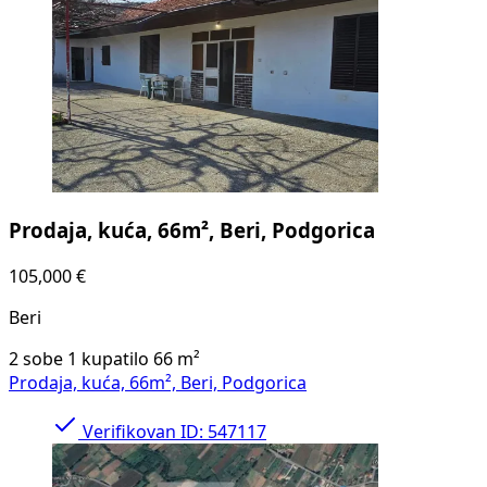
Prodaja, kuća, 66m², Beri, Podgorica
105,000 €
Beri
2 sobe
1 kupatilo
66
m²
Prodaja, kuća, 66m², Beri, Podgorica
Verifikovan
ID: 547117