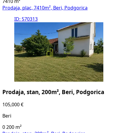
7410
m²
Prodaja, plac, 7410m², Beri, Podgorica
ID: 570313
Prodaja, stan, 200m², Beri, Podgorica
105,000 €
Beri
0
200
m²