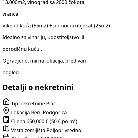
13.000m2, vinograd sa 2000 čokota
vranca
Vikend kuća (56m2) + pomoćni objekat (25m2)
Idealno za vinariju, ugostiteljstvo ili
porodičnu kuću .
Ogradjeno, mirna lokacija, predivan
pogled .
Detalji o nekretnini
Tip nekretnine
Plac
Lokacija
Beri, Podgorica
Cijena
650,000 € (50 € po m²)
Vrsta zemljišta
Poljoprivredno