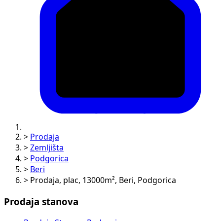
>
Prodaja
>
Zemljišta
>
Podgorica
>
Beri
>
Prodaja, plac, 13000m², Beri, Podgorica
Prodaja stanova