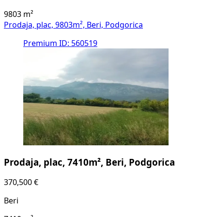
9803
m²
Prodaja, plac, 9803m², Beri, Podgorica
Premium
ID: 560519
Prodaja, plac, 7410m², Beri, Podgorica
370,500 €
Beri