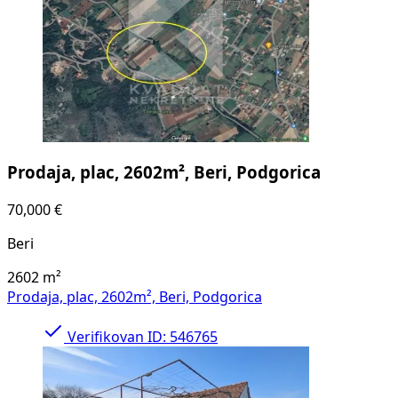
Prodaja, plac, 2602m², Beri, Podgorica
70,000 €
Beri
2602
m²
Prodaja, plac, 2602m², Beri, Podgorica
Verifikovan
ID: 546765