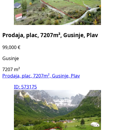
Prodaja, plac, 7207m², Gusinje, Plav
99,000 €
Gusinje
7207
m²
Prodaja, plac, 7207m², Gusinje, Plav
ID: 573175