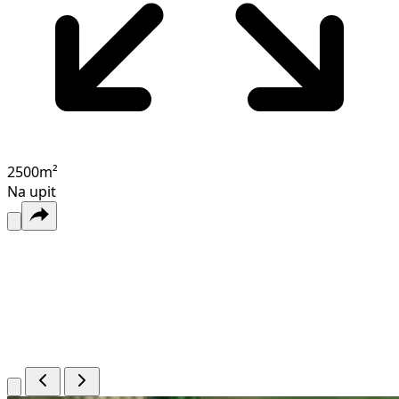
2500
m²
Na upit