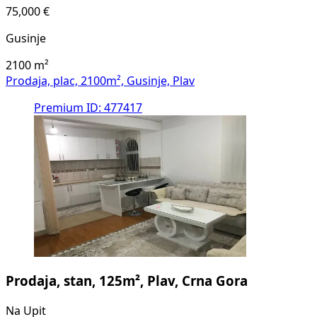
75,000 €
Gusinje
2100
m²
Prodaja, plac, 2100m², Gusinje, Plav
Premium
ID: 477417
Prodaja, stan, 125m², Plav, Crna Gora
Na Upit