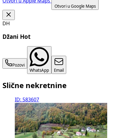
Otvori u Apple Maps
−
Otvori u Google Maps
Leaflet
|
©
OpenStreetMap
contributors
DH
Džani Hot
Pozovi
WhatsApp
Email
Slične nekretnine
ID: 583607