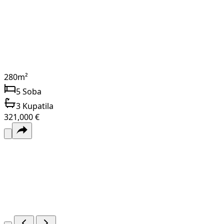
280
m²
5
Soba
3
Kupatila
321,000 €