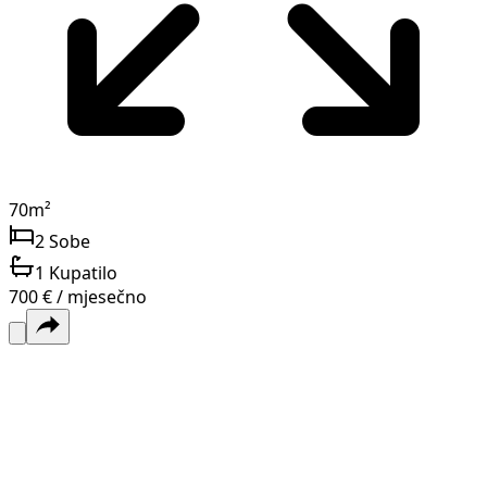
70
m²
2
Sobe
1
Kupatilo
700 € / mjesečno