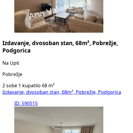
Izdavanje, dvosoban stan, 68m², Pobrežje,
Podgorica
Na Upit
Pobrežje
2 sobe
1 kupatilo
68
m²
Izdavanje, dvosoban stan, 68m², Pobrežje, Podgorica
ID: 590515