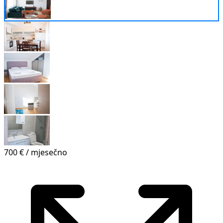
700 €
/ mjesečno