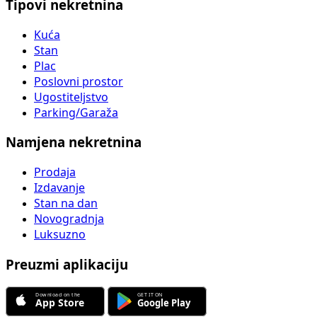
Tipovi nekretnina
Kuća
Stan
Plac
Poslovni prostor
Ugostiteljstvo
Parking/Garaža
Namjena nekretnina
Prodaja
Izdavanje
Stan na dan
Novogradnja
Luksuzno
Preuzmi aplikaciju