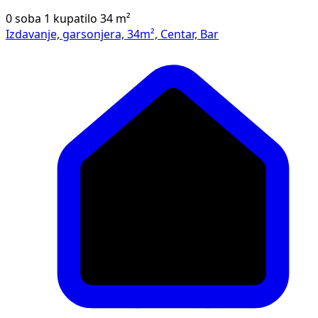
0 soba
1 kupatilo
34
m²
Izdavanje, garsonjera, 34m², Centar, Bar