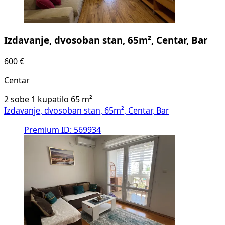
Izdavanje, dvosoban stan, 65m², Centar, Bar
600 €
Centar
2 sobe
1 kupatilo
65
m²
Izdavanje, dvosoban stan, 65m², Centar, Bar
Premium
ID: 569934