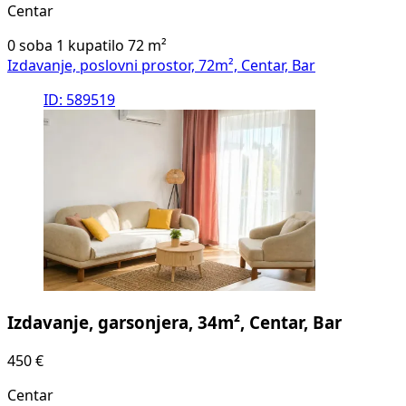
Centar
0 soba
1 kupatilo
72
m²
Izdavanje, poslovni prostor, 72m², Centar, Bar
ID: 589519
Izdavanje, garsonjera, 34m², Centar, Bar
450 €
Centar