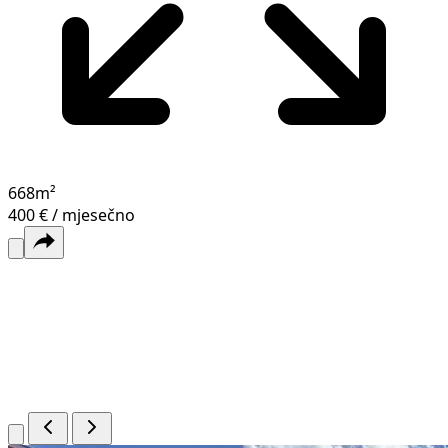
668
m²
400 € / mjesečno