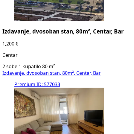
Izdavanje, dvosoban stan, 80m², Centar, Bar
1,200 €
Centar
2 sobe
1 kupatilo
80
m²
Izdavanje, dvosoban stan, 80m², Centar, Bar
Premium
ID: 577033