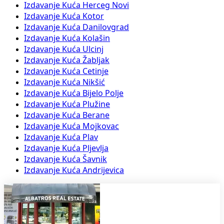
Izdavanje Kuća Herceg Novi
Izdavanje Kuća Kotor
Izdavanje Kuća Danilovgrad
Izdavanje Kuća Kolašin
Izdavanje Kuća Ulcinj
Izdavanje Kuća Žabljak
Izdavanje Kuća Cetinje
Izdavanje Kuća Nikšić
Izdavanje Kuća Bijelo Polje
Izdavanje Kuća Plužine
Izdavanje Kuća Berane
Izdavanje Kuća Mojkovac
Izdavanje Kuća Plav
Izdavanje Kuća Pljevlja
Izdavanje Kuća Šavnik
Izdavanje Kuća Andrijevica