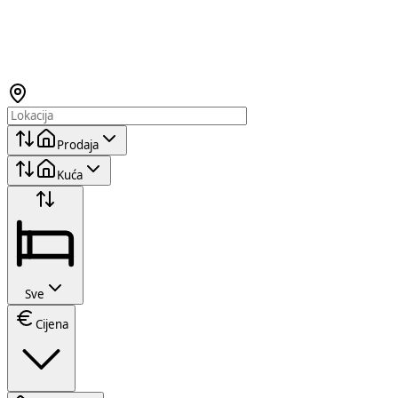
Prodaja
Kuća
Sve
Cijena