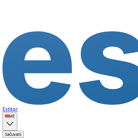
Estitor
🇲🇪
ME
Sačuvani