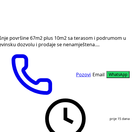
nje površine 67m2 plus 10m2 sa terasom i podrumom u
evinsku dozvolu i prodaje se nenamještena....
Pozovi
Email
WhatsApp
prije 15 dana