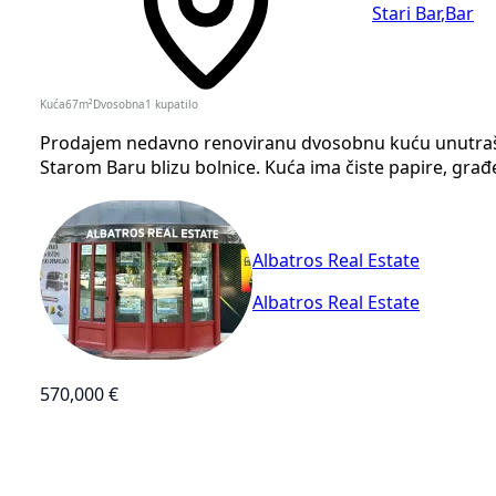
Stari Bar
,
Bar
Kuća
67
m²
Dvosobna
1
kupatilo
Prodajem nedavno renoviranu dvosobnu kuću unutraš
Starom Baru blizu bolnice. Kuća ima čiste papire, građ
Albatros Real Estate
Albatros Real Estate
570,000 €