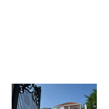
1
/
10