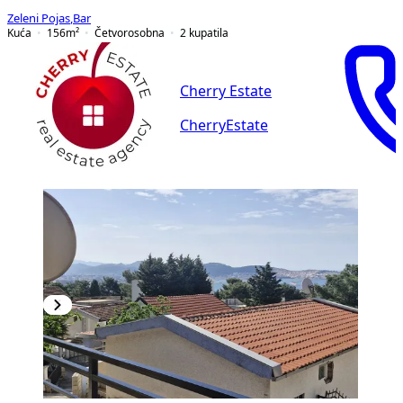
Zeleni Pojas
,
Bar
Kuća
156
m²
Četvorosobna
2
kupatila
Cherry Estate
CherryEstate