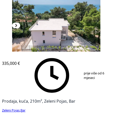
335,000 €
1
/
30
prije više od 6
mjeseci
Prodaja, kuća, 210m², Zeleni Pojas, Bar
Zeleni Pojas
,
Bar