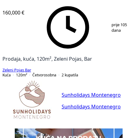
160,000 €
1
/
12
prije 105
dana
Prodaja, kuća, 120m², Zeleni Pojas, Bar
Zeleni Pojas
,
Bar
Kuća
120
m²
Četvorosobna
2
kupatila
Sunholidays Montenegro
Sunholidays Montenegro