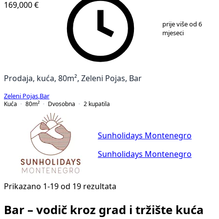
169,000 €
1
/
14
prije više od 6
mjeseci
Prodaja, kuća, 80m², Zeleni Pojas, Bar
Zeleni Pojas
,
Bar
Kuća
80
m²
Dvosobna
2
kupatila
Sunholidays Montenegro
Sunholidays Montenegro
Prikazano 1-19 od 19 rezultata
Bar – vodič kroz grad i tržište kuća