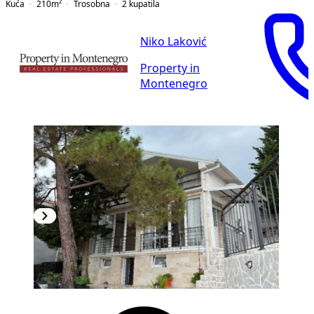
Kuća
210
m²
Trosobna
2
kupatila
Niko Laković
Property in
Montenegro