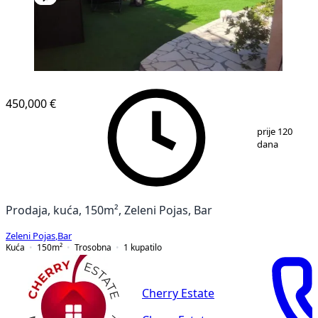
450,000 €
1
/
9
prije 120
dana
Prodaja, kuća, 150m², Zeleni Pojas, Bar
Zeleni Pojas
,
Bar
Kuća
150
m²
Trosobna
1
kupatilo
Cherry Estate