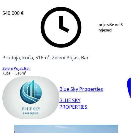
540,000 €
1
/
13
prije više od 6
mjeseci
Prodaja, kuća, 516m², Zeleni Pojas, Bar
Zeleni Pojas
,
Bar
Kuća
516
m²
Blue Sky Properties
BLUE SKY
PROPERTIES