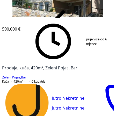
VERIFIKOVANO
590,000 €
1
/
17
prije više od 6
mjeseci
Prodaja, kuća, 420m², Zeleni Pojas, Bar
Zeleni Pojas
,
Bar
Kuća
420
m²
0
kupatila
Jutro Nekretnine
Jutro Nekretnine