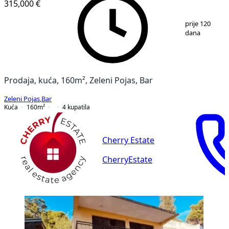
315,000 €
1
/
11
prije 120
dana
Prodaja, kuća, 160m², Zeleni Pojas, Bar
Zeleni Pojas
,
Bar
Kuća
160
m²
4
kupatila
Cherry Estate
CherryEstate