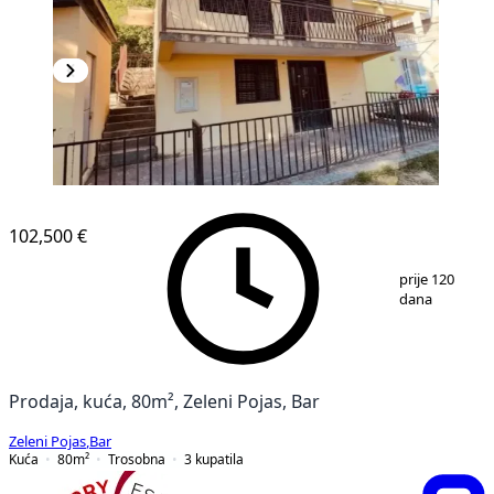
102,500 €
1
/
12
prije 120
dana
Prodaja, kuća, 80m², Zeleni Pojas, Bar
Zeleni Pojas
,
Bar
Kuća
80
m²
Trosobna
3
kupatila