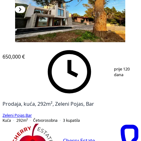
650,000 €
1
/
12
prije 120
dana
Prodaja, kuća, 292m², Zeleni Pojas, Bar
Zeleni Pojas
,
Bar
Kuća
292
m²
Četvorosobna
3
kupatila
Cherry Estate