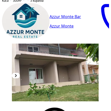
Kuća
300
m²
3
kupatila
Azzur Monte Bar
Azzur Monte