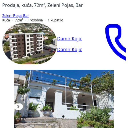
Prodaja, kuća, 72m², Zeleni Pojas, Bar
Zeleni Pojas
,
Bar
Kuća
72
m²
Trosobna
1
kupatilo
Damir Kojic
Damir Kojic