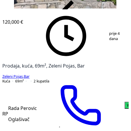
VERIFIKOVANO
120,000 €
1
/
17
prije 4
dana
Prodaja, kuća, 69m², Zeleni Pojas, Bar
Zeleni Pojas
,
Bar
Kuća
69
m²
2
kupatila
W
Rada Perovic
RP
Oglašivač