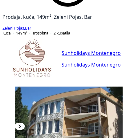
Prodaja, kuća, 149m², Zeleni Pojas, Bar
Zeleni Pojas
,
Bar
Kuća
149
m²
Trosobna
2
kupatila
Sunholidays Montenegro
Sunholidays Montenegro