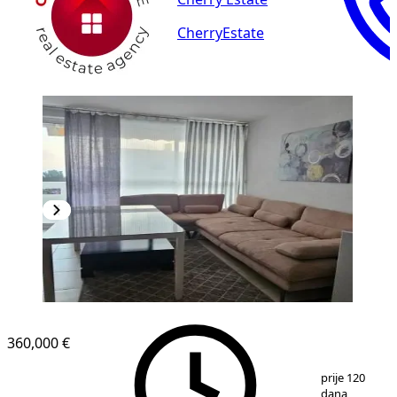
CherryEstate
360,000 €
1
/
12
prije 120
dana