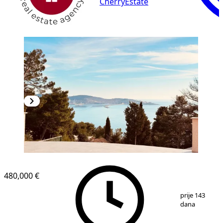
CherryEstate
480,000 €
1
/
18
prije 143
dana