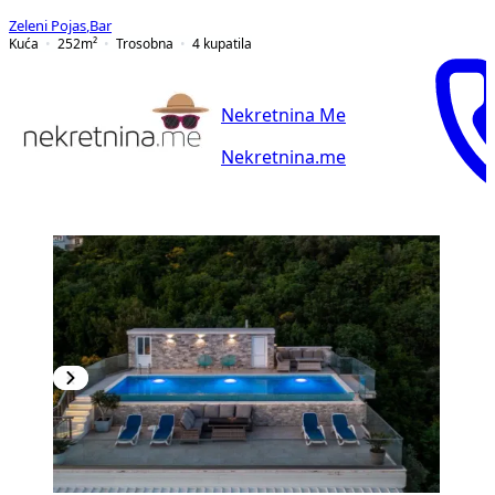
Zeleni Pojas
,
Bar
Kuća
252
m²
Trosobna
4
kupatila
Nekretnina Me
Nekretnina.me