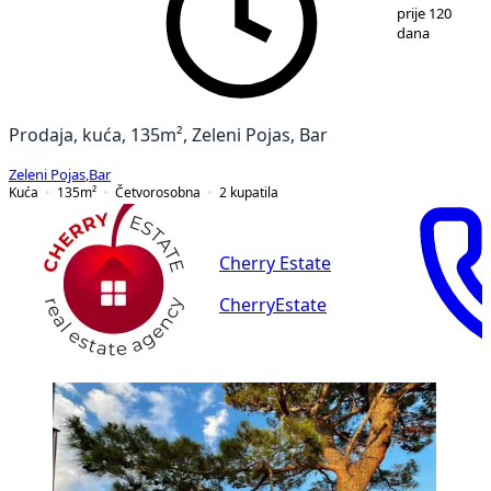
1
/
12
prije 120
dana
Prodaja, kuća, 135m², Zeleni Pojas, Bar
Zeleni Pojas
,
Bar
Kuća
135
m²
Četvorosobna
2
kupatila
Cherry Estate
CherryEstate