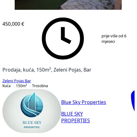
450,000 €
1
/
9
prije više od 6
mjeseci
Prodaja, kuća, 150m², Zeleni Pojas, Bar
Zeleni Pojas
,
Bar
Kuća
150
m²
Trosobna
Blue Sky Properties
BLUE SKY
PROPERTIES