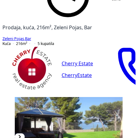
Prodaja, kuća, 216m², Zeleni Pojas, Bar
Zeleni Pojas
,
Bar
Kuća
216
m²
5
kupatila
Cherry Estate
CherryEstate