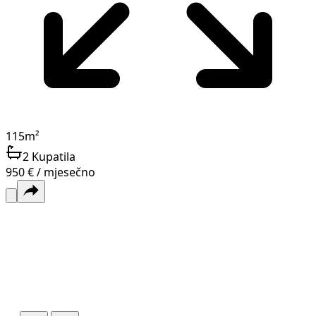
115
m²
2
Kupatila
950 € / mjesečno