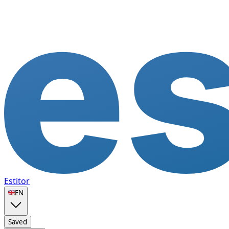
Estitor
🇬🇧
EN
Saved