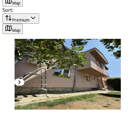
Map
Sort
:
Premium
Map