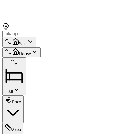
Sale
House
All
Price
Area