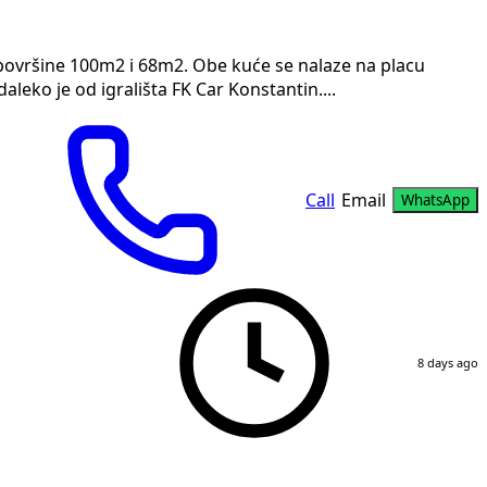
površine 100m2 i 68m2. Obe kuće se nalaze na placu
aleko je od igrališta FK Car Konstantin....
Call
Email
WhatsApp
8 days ago