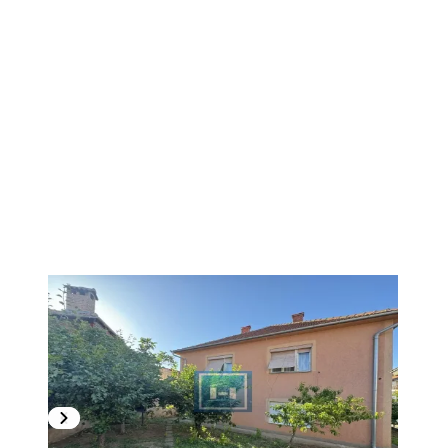
1
/
35