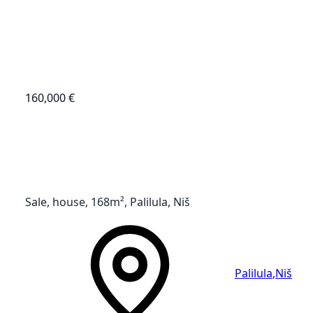
160,000 €
Sale, house, 168m², Palilula, Niš
Palilula
,
Niš