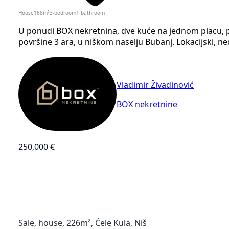
House
168
m²
3-bedroom
1
bathroom
U ponudi BOX nekretnina, dve kuće na jednom placu, 
površine 3 ara, u niškom naselju Bubanj. Lokacijski, ned
Vladimir Živadinović
BOX nekretnine
250,000 €
Sale, house, 226m², Ćele Kula, Niš