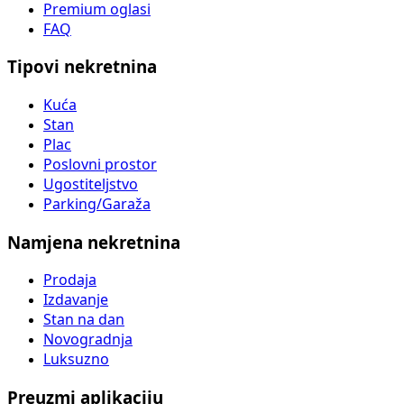
Premium oglasi
FAQ
Tipovi nekretnina
Kuća
Stan
Plac
Poslovni prostor
Ugostiteljstvo
Parking/Garaža
Namjena nekretnina
Prodaja
Izdavanje
Stan na dan
Novogradnja
Luksuzno
Preuzmi aplikaciju