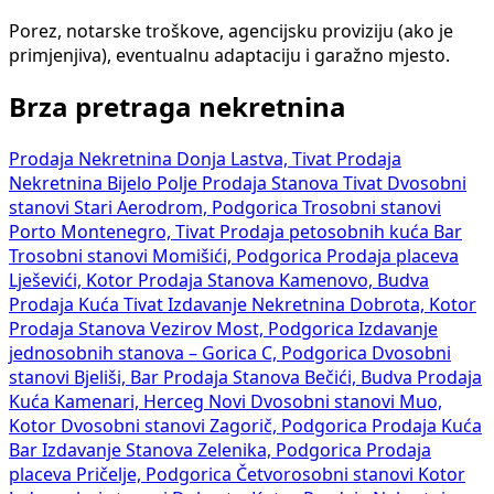
Porez, notarske troškove, agencijsku proviziju (ako je
primjenjiva), eventualnu adaptaciju i garažno mjesto.
Brza pretraga nekretnina
Prodaja Nekretnina Donja Lastva, Tivat
Prodaja
Nekretnina Bijelo Polje
Prodaja Stanova Tivat
Dvosobni
stanovi Stari Aerodrom, Podgorica
Trosobni stanovi
Porto Montenegro, Tivat
Prodaja petosobnih kuća Bar
Trosobni stanovi Momišići, Podgorica
Prodaja placeva
Lješevići, Kotor
Prodaja Stanova Kamenovo, Budva
Prodaja Kuća Tivat
Izdavanje Nekretnina Dobrota, Kotor
Prodaja Stanova Vezirov Most, Podgorica
Izdavanje
jednosobnih stanova – Gorica C, Podgorica
Dvosobni
stanovi Bjeliši, Bar
Prodaja Stanova Bečići, Budva
Prodaja
Kuća Kamenari, Herceg Novi
Dvosobni stanovi Muo,
Kotor
Dvosobni stanovi Zagorič, Podgorica
Prodaja Kuća
Bar
Izdavanje Stanova Zelenika, Podgorica
Prodaja
placeva Pričelje, Podgorica
Četvorosobni stanovi Kotor