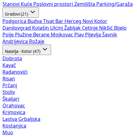
Stanovi
Kuće
Poslovni prostori
Zemljišta
Parking/Garaža
Gradovi (21)
Podgorica
Budva
Tivat
Bar
Herceg Novi
Kotor
Danilovgrad
Kolašin
Ulcinj
Žabljak
Cetinje
Nikšić
Bijelo
Polje
Plužine
Berane
Mojkovac
Plav
Pljevlja
Šavnik
Andrijevica
Rožaje
Naselja - Kotor (47)
Dobrota
Kavač
Radanovići
Risan
Prčanj
Stoliv
Škaljari
Orahovac
Krimovica
Lastva Grbaljska
Kostanjica
Muo