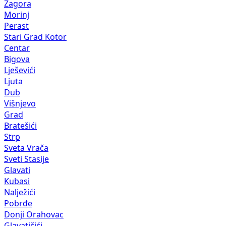
Zagora
Morinj
Perast
Stari Grad Kotor
Centar
Bigova
Lješevići
Ljuta
Dub
Višnjevo
Grad
Bratešići
Strp
Sveta Vrača
Sveti Stasije
Glavati
Kubasi
Nalježići
Pobrđe
Donji Orahovac
Glavatičići