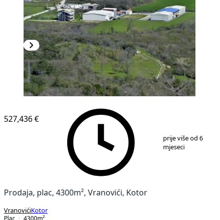
527,436 €
1
/
6
prije više od 6
mjeseci
Prodaja, plac, 4300m², Vranovići, Kotor
Vranovići
Kotor
Plac
4300
m²