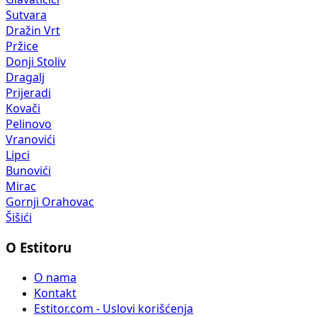
Sutvara
Dražin Vrt
Pržice
Donji Stoliv
Dragalj
Prijeradi
Kovači
Pelinovo
Vranovići
Lipci
Bunovići
Mirac
Gornji Orahovac
Šišići
O Estitoru
O nama
Kontakt
Estitor.com - Uslovi korišćenja