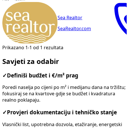
Sea Realtor
SeaRealtor.com
Prikazano 1-1 od 1 rezultata
Savjeti za odabir
✓
Definiši budžet i €/m² prag
Poredi naselja po cijeni po m² i medijanu dana na tržištu;
fokusiraj se na kvartove gdje se budžet i kvadratura
realno poklapaju.
✓
Provjeri dokumentaciju i tehničko stanje
Vlasnički list, upotrebna dozvola, etažiranje, energetski