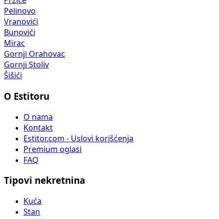
Pržice
Pelinovo
Vranovići
Bunovići
Mirac
Gornji Orahovac
Gornji Stoliv
Šišići
O Estitoru
O nama
Kontakt
Estitor.com - Uslovi korišćenja
Premium oglasi
FAQ
Tipovi nekretnina
Kuća
Stan