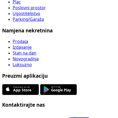
Plac
Poslovni prostor
Ugostiteljstvo
Parking/Garaža
Namjena nekretnina
Prodaja
Izdavanje
Stan na dan
Novogradnja
Luksuzno
Preuzmi aplikaciju
Kontaktirajte nas