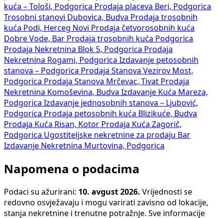
kuća – Tološi, Podgorica
Prodaja placeva Beri, Podgorica
Trosobni stanovi Dubovica, Budva
Prodaja trosobnih
kuća Podi, Herceg Novi
Prodaja četvorosobnih kuća
Dobre Vode, Bar
Prodaja trosobnih kuća Podgorica
Prodaja Nekretnina Blok 5, Podgorica
Prodaja
Nekretnina Rogami, Podgorica
Izdavanje petosobnih
stanova – Podgorica
Prodaja Stanova Vezirov Most,
Podgorica
Prodaja Stanova Mrčevac, Tivat
Prodaja
Nekretnina Komoševina, Budva
Izdavanje Kuća Mareza,
Podgorica
Izdavanje jednosobnih stanova – Ljubović,
Podgorica
Prodaja petosobnih kuća Blizikuće, Budva
Prodaja Kuća Risan, Kotor
Prodaja Kuća Zagorič,
Podgorica
Ugostiteljske nekretnine za prodaju Bar
Izdavanje Nekretnina Murtovina, Podgorica
Napomena o podacima
Podaci su ažurirani:
10. avgust 2026.
Vrijednosti se
redovno osvježavaju i mogu varirati zavisno od lokacije,
stanja nekretnine i trenutne potražnje. Sve informacije