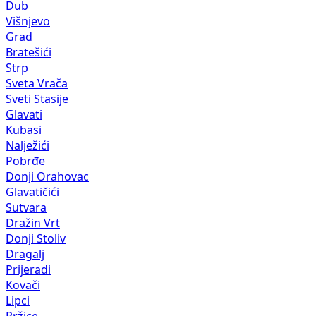
Dub
Višnjevo
Grad
Bratešići
Strp
Sveta Vrača
Sveti Stasije
Glavati
Kubasi
Nalježići
Pobrđe
Donji Orahovac
Glavatičići
Sutvara
Dražin Vrt
Donji Stoliv
Dragalj
Prijeradi
Kovači
Lipci