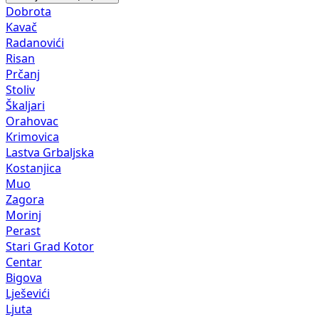
Dobrota
Kavač
Radanovići
Risan
Prčanj
Stoliv
Škaljari
Orahovac
Krimovica
Lastva Grbaljska
Kostanjica
Muo
Zagora
Morinj
Perast
Stari Grad Kotor
Centar
Bigova
Lješevići
Ljuta