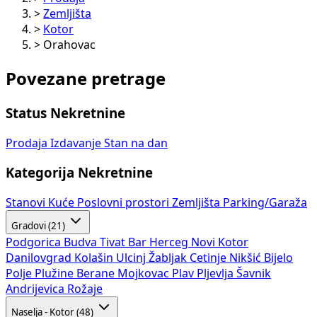
>
Zemljišta
>
Kotor
>
Orahovac
Povezane pretrage
Status Nekretnine
Prodaja
Izdavanje
Stan na dan
Kategorija Nekretnine
Stanovi
Kuće
Poslovni prostori
Zemljišta
Parking/Garaža
Gradovi (21)
Podgorica
Budva
Tivat
Bar
Herceg Novi
Kotor
Danilovgrad
Kolašin
Ulcinj
Žabljak
Cetinje
Nikšić
Bijelo
Polje
Plužine
Berane
Mojkovac
Plav
Pljevlja
Šavnik
Andrijevica
Rožaje
Naselja - Kotor (48)