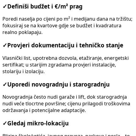
✓
Definiši budžet i €/m² prag
Poredi naselja po cijeni po m² i medijanu dana na tržištu;
fokusiraj se na kvartove gdje se budžet i kvadratura
realno poklapaju.
✓
Provjeri dokumentaciju i tehničko stanje
Vlasnički list, upotrebna dozvola, etažiranje, energetski
sertifikat; u starijim zgradama provjeri instalacije,
stolariju i izolaciju.
✓
Uporedi novogradnju i starogradnju
Novogradnja često nudi garaže i lift, dok starogradnja
nudi veće tlocrtne površine; cijenu prilagodi troškovima
održavanja i potencijalne adaptacije.
✓
Gledaj mikro-lokaciju
Blizina škole/vrtića, javnog prevoza, parkova i posla – to