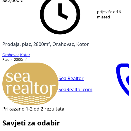
882,000 €
1
/
4
prije više od 6
mjeseci
Prodaja, plac, 2800m², Orahovac, Kotor
Orahovac
,
Kotor
Plac
2800
m²
Sea Realtor
SeaRealtor.com
Prikazano 1-2 od 2 rezultata
Savjeti za odabir