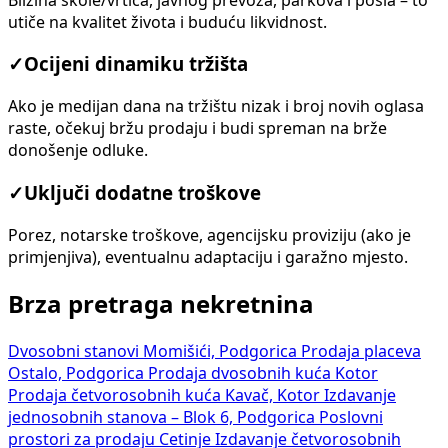
utiče na kvalitet života i buduću likvidnost.
✓
Ocijeni dinamiku tržišta
Ako je medijan dana na tržištu nizak i broj novih oglasa
raste, očekuj bržu prodaju i budi spreman na brže
donošenje odluke.
✓
Uključi dodatne troškove
Porez, notarske troškove, agencijsku proviziju (ako je
primjenjiva), eventualnu adaptaciju i garažno mjesto.
Brza pretraga nekretnina
Dvosobni stanovi Momišići, Podgorica
Prodaja placeva
Ostalo, Podgorica
Prodaja dvosobnih kuća Kotor
Prodaja četvorosobnih kuća Kavač, Kotor
Izdavanje
jednosobnih stanova – Blok 6, Podgorica
Poslovni
prostori za prodaju Cetinje
Izdavanje četvorosobnih