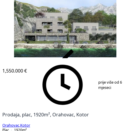
VERIFIKOVANO
1,550.000 €
1
/
1
prije više od 6
mjeseci
Prodaja, plac, 1920m², Orahovac, Kotor
Orahovac
,
Kotor
Plac
1920
m²