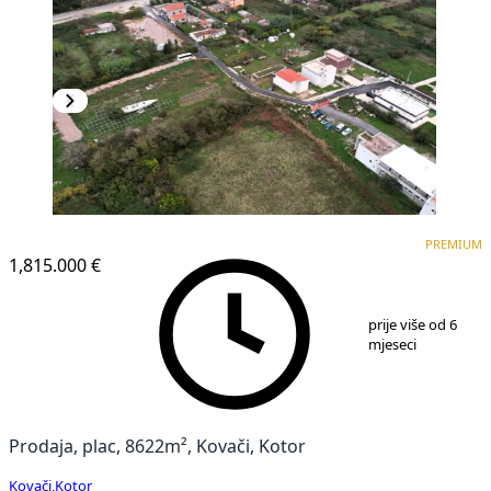
PREMIUM
PREMIUM
1,815.000 €
1
/
11
prije više od 6
mjeseci
Prodaja, plac, 8622m², Kovači, Kotor
Kovači
,
Kotor