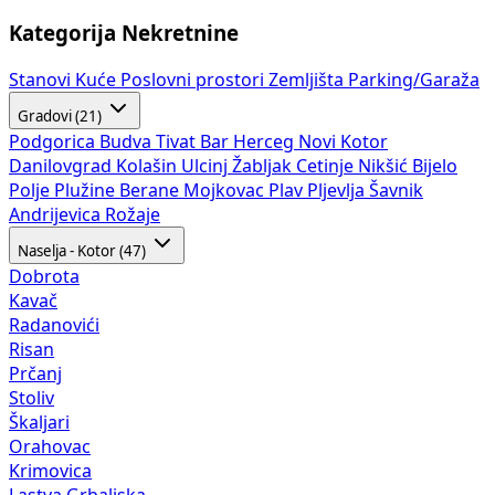
Kategorija Nekretnine
Stanovi
Kuće
Poslovni prostori
Zemljišta
Parking/Garaža
Gradovi (21)
Podgorica
Budva
Tivat
Bar
Herceg Novi
Kotor
Danilovgrad
Kolašin
Ulcinj
Žabljak
Cetinje
Nikšić
Bijelo
Polje
Plužine
Berane
Mojkovac
Plav
Pljevlja
Šavnik
Andrijevica
Rožaje
Naselja - Kotor (47)
Dobrota
Kavač
Radanovići
Risan
Prčanj
Stoliv
Škaljari
Orahovac
Krimovica