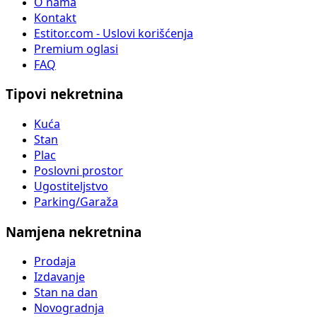
O nama
Kontakt
Estitor.com - Uslovi korišćenja
Premium oglasi
FAQ
Tipovi nekretnina
Kuća
Stan
Plac
Poslovni prostor
Ugostiteljstvo
Parking/Garaža
Namjena nekretnina
Prodaja
Izdavanje
Stan na dan
Novogradnja