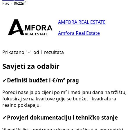
Plac
8622
m²
AMFORA REAL ESTATE
Amfora Real Estate
Prikazano 1-1 od 1 rezultata
Savjeti za odabir
✓
Definiši budžet i €/m² prag
Poredi naselja po cijeni po m² i medijanu dana na tržištu;
fokusiraj se na kvartove gdje se budžet i kvadratura
realno poklapaju.
✓
Provjeri dokumentaciju i tehničko stanje
Vlasnički list, upotrebna dozvola, etažiranje, energetski