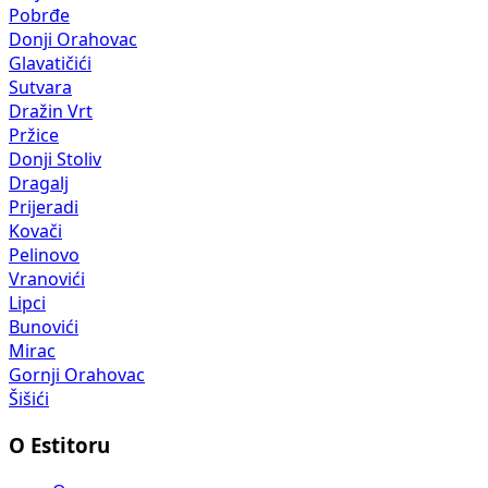
Pobrđe
Donji Orahovac
Glavatičići
Sutvara
Dražin Vrt
Pržice
Donji Stoliv
Dragalj
Prijeradi
Kovači
Pelinovo
Vranovići
Lipci
Bunovići
Mirac
Gornji Orahovac
Šišići
O Estitoru