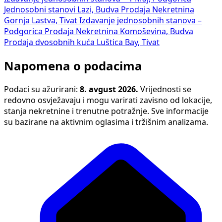
Jednosobni stanovi Lazi, Budva
Prodaja Nekretnina
Gornja Lastva, Tivat
Izdavanje jednosobnih stanova –
Podgorica
Prodaja Nekretnina Komoševina, Budva
Prodaja dvosobnih kuća Luštica Bay, Tivat
Napomena o podacima
Podaci su ažurirani:
8. avgust 2026.
Vrijednosti se
redovno osvježavaju i mogu varirati zavisno od lokacije,
stanja nekretnine i trenutne potražnje. Sve informacije
su bazirane na aktivnim oglasima i tržišnim analizama.