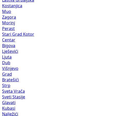
Lastva Grbaljska
Kostanjica
Muo
Zagora
Morinj
Perast
Stari Grad Kotor
Centar
Bigova
Lješevići
Ljuta
Dub
Višnjevo
Grad
Bratešići
Strp
Sveta Vrača
Sveti Stasije
Glavati
Kubasi
Nalježići