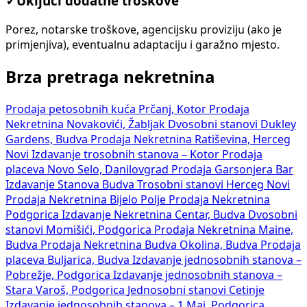
✓
Uključi dodatne troškove
Porez, notarske troškove, agencijsku proviziju (ako je
primjenjiva), eventualnu adaptaciju i garažno mjesto.
Brza pretraga nekretnina
Prodaja petosobnih kuća Prčanj, Kotor
Prodaja
Nekretnina Novakovići, Žabljak
Dvosobni stanovi Dukley
Gardens, Budva
Prodaja Nekretnina Ratiševina, Herceg
Novi
Izdavanje trosobnih stanova – Kotor
Prodaja
placeva Novo Selo, Danilovgrad
Prodaja Garsonjera Bar
Izdavanje Stanova Budva
Trosobni stanovi Herceg Novi
Prodaja Nekretnina Bijelo Polje
Prodaja Nekretnina
Podgorica
Izdavanje Nekretnina Centar, Budva
Dvosobni
stanovi Momišići, Podgorica
Prodaja Nekretnina Maine,
Budva
Prodaja Nekretnina Budva Okolina, Budva
Prodaja
placeva Buljarica, Budva
Izdavanje jednosobnih stanova –
Pobrežje, Podgorica
Izdavanje jednosobnih stanova –
Stara Varoš, Podgorica
Jednosobni stanovi Cetinje
Izdavanje jednosobnih stanova – 1 Maj, Podgorica