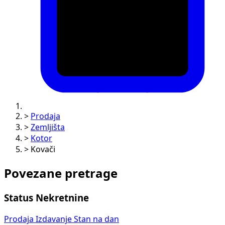
>
Prodaja
>
Zemljišta
>
Kotor
>
Kovači
Povezane pretrage
Status Nekretnine
Prodaja
Izdavanje
Stan na dan