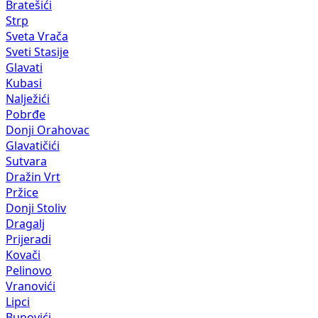
Bratešići
Strp
Sveta Vrača
Sveti Stasije
Glavati
Kubasi
Nalježići
Pobrđe
Donji Orahovac
Glavatičići
Sutvara
Dražin Vrt
Pržice
Donji Stoliv
Dragalj
Prijeradi
Kovači
Pelinovo
Vranovići
Lipci
Bunovići