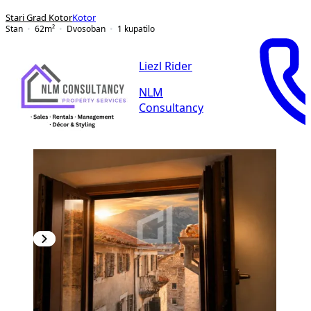
Stari Grad Kotor
Kotor
Stan
62
m²
Dvosoban
1
kupatilo
Liezl Rider
NLM
Consultancy