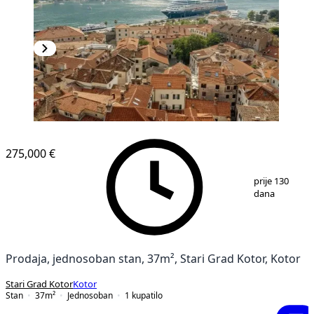
275,000 €
1
/
13
prije 130
dana
Prodaja, jednosoban stan, 37m², Stari Grad Kotor, Kotor
Stari Grad Kotor
Kotor
Stan
37
m²
Jednosoban
1
kupatilo