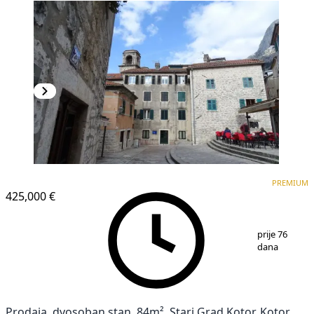
PREMIUM
PREMIUM
425,000 €
1
/
14
prije 76
dana
Prodaja, dvosoban stan, 84m², Stari Grad Kotor, Kotor