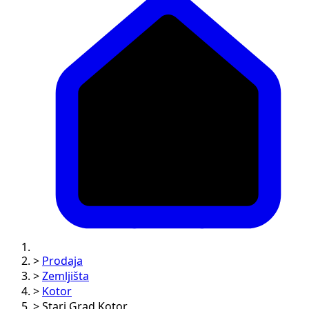
>
Prodaja
>
Zemljišta
>
Kotor
>
Stari Grad Kotor