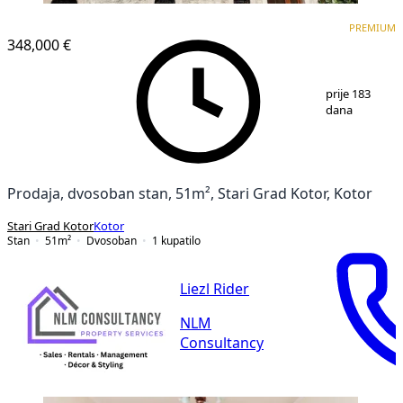
PREMIUM
PREMIUM
348,000 €
1
/
12
prije 183
dana
Prodaja, dvosoban stan, 51m², Stari Grad Kotor, Kotor
Stari Grad Kotor
Kotor
Stan
51
m²
Dvosoban
1
kupatilo
Liezl Rider
NLM
Consultancy