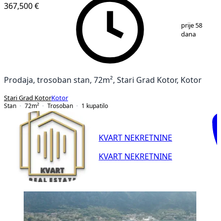
367,500 €
1
/
12
prije 58
dana
Prodaja, trosoban stan, 72m², Stari Grad Kotor, Kotor
Stari Grad Kotor
Kotor
Stan
72
m²
Trosoban
1
kupatilo
KVART NEKRETNINE
KVART NEKRETNINE