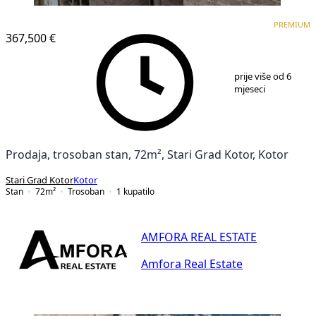
PREMIUM
PREMIUM
367,500 €
1
/
14
prije više od 6
mjeseci
Prodaja, trosoban stan, 72m², Stari Grad Kotor, Kotor
Stari Grad Kotor
Kotor
Stan
72
m²
Trosoban
1
kupatilo
AMFORA REAL ESTATE
Amfora Real Estate