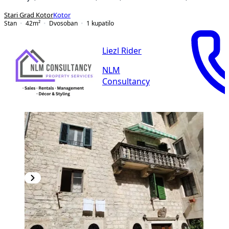
Stari Grad Kotor
Kotor
Stan
42
m²
Dvosoban
1
kupatilo
Liezl Rider
NLM
Consultancy