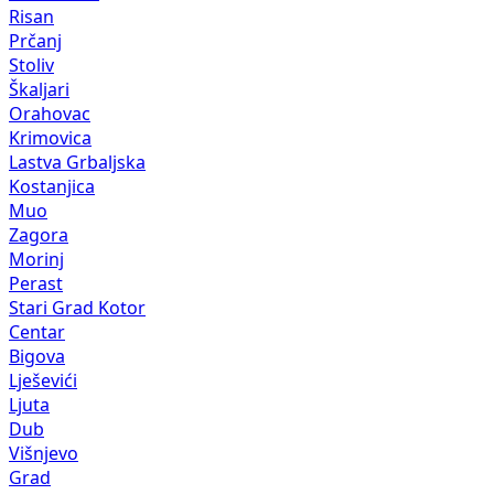
Risan
Prčanj
Stoliv
Škaljari
Orahovac
Krimovica
Lastva Grbaljska
Kostanjica
Muo
Zagora
Morinj
Perast
Stari Grad Kotor
Centar
Bigova
Lješevići
Ljuta
Dub
Višnjevo
Grad