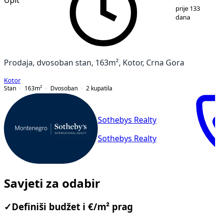
1
/
18
prije 133
dana
Prodaja, dvosoban stan, 163m², Kotor, Crna Gora
Kotor
Stan
163
m²
Dvosoban
2
kupatila
Sothebys Realty
Sothebys Realty
Savjeti za odabir
✓
Definiši budžet i €/m² prag