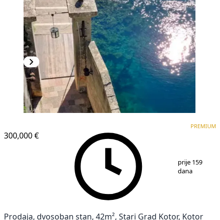
PREMIUM
PREMIUM
300,000 €
1
/
10
prije 159
dana
Prodaja, dvosoban stan, 42m², Stari Grad Kotor, Kotor