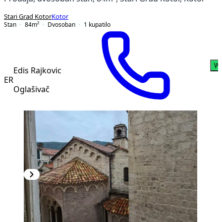
Stari Grad Kotor
Kotor
Stan
84
m²
Dvosoban
1
kupatilo
Wh
Edis Rajkovic
ER
Oglašivač