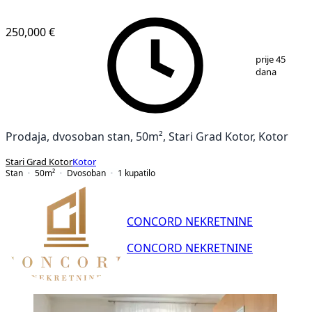
250,000 €
1
/
21
prije 45
dana
Prodaja, dvosoban stan, 50m², Stari Grad Kotor, Kotor
Stari Grad Kotor
Kotor
Stan
50
m²
Dvosoban
1
kupatilo
CONCORD NEKRETNINE
CONCORD NEKRETNINE