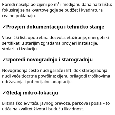
Poredi naselja po cijeni po m² i medijanu dana na tržištu;
fokusiraj se na kvartove gdje se budžet i kvadratura
realno poklapaju.
✓
Provjeri dokumentaciju i tehničko stanje
Vlasnički list, upotrebna dozvola, etažiranje, energetski
sertifikat; u starijim zgradama provjeri instalacije,
stolariju i izolaciju.
✓
Uporedi novogradnju i starogradnju
Novogradnja često nudi garaže i lift, dok starogradnja
nudi veće tlocrtne površine; cijenu prilagodi troškovima
održavanja i potencijalne adaptacije.
✓
Gledaj mikro-lokaciju
Blizina škole/vrtića, javnog prevoza, parkova i posla – to
utiče na kvalitet života i buduću likvidnost.