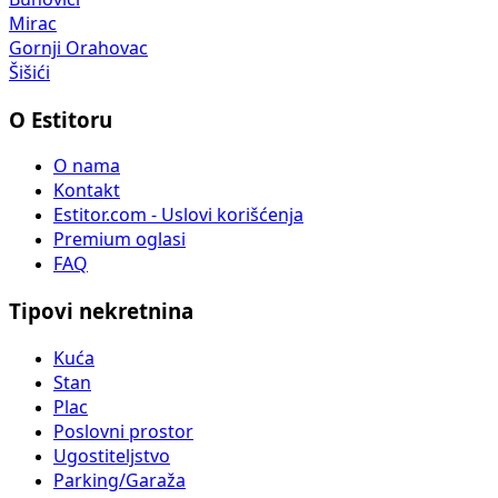
Mirac
Gornji Orahovac
Šišići
O Estitoru
O nama
Kontakt
Estitor.com - Uslovi korišćenja
Premium oglasi
FAQ
Tipovi nekretnina
Kuća
Stan
Plac
Poslovni prostor
Ugostiteljstvo
Parking/Garaža