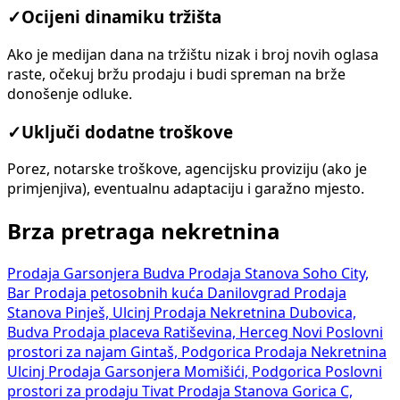
✓
Ocijeni dinamiku tržišta
Ako je medijan dana na tržištu nizak i broj novih oglasa
raste, očekuj bržu prodaju i budi spreman na brže
donošenje odluke.
✓
Uključi dodatne troškove
Porez, notarske troškove, agencijsku proviziju (ako je
primjenjiva), eventualnu adaptaciju i garažno mjesto.
Brza pretraga nekretnina
Prodaja Garsonjera Budva
Prodaja Stanova Soho City,
Bar
Prodaja petosobnih kuća Danilovgrad
Prodaja
Stanova Pinješ, Ulcinj
Prodaja Nekretnina Dubovica,
Budva
Prodaja placeva Ratiševina, Herceg Novi
Poslovni
prostori za najam Gintaš, Podgorica
Prodaja Nekretnina
Ulcinj
Prodaja Garsonjera Momišići, Podgorica
Poslovni
prostori za prodaju Tivat
Prodaja Stanova Gorica C,