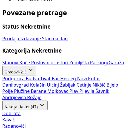
Povezane pretrage
Status Nekretnine
Prodaja
Izdavanje
Stan na dan
Kategorija Nekretnine
Stanovi
Kuće
Poslovni prostori
Zemljišta
Parking/Garaža
Gradovi (21)
Podgorica
Budva
Tivat
Bar
Herceg Novi
Kotor
Danilovgrad
Kolašin
Ulcinj
Žabljak
Cetinje
Nikšić
Bijelo
Polje
Plužine
Berane
Mojkovac
Plav
Pljevlja
Šavnik
Andrijevica
Rožaje
Naselja - Kotor (47)
Dobrota
Kavač
Radanovići