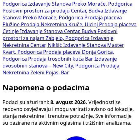
Podgorica
Izdavanje Stanova Preko Morače, Podgorica
Poslovni prostori za prodaju Centar, Budva
Izdavanje
Stanova Preko Morače, Podgorica
Prodaja placeva
Plužine
Prodaja Nekretnina Kruče, Ulcinj
Prodaja placeva
Cetinje
Izdavanje Stanova Centar, Budva
Poslovni
prostori za najam Zabjelo, Podgorica
Izdavanje
Nekretnina Centar, Nikšić
Izdavanje Stanova Master
Kvart, Podgorica
Prodaja placeva Donja Gorica,
Podgorica
Prodaja trosobnih kuća Bar
Izdavanje
dvosobnih stanova – New City, Podgorica
Prodaja
Nekretnina Zeleni Pojas, Bar
Napomena o podacima
Podaci su ažurirani:
8. avgust 2026.
Vrijednosti se
redovno osvježavaju i mogu varirati zavisno od lokacije,
stanja nekretnine i trenutne potražnje. Sve informacije
su bazirane na aktivnim oglasima i tržišnim analizama.