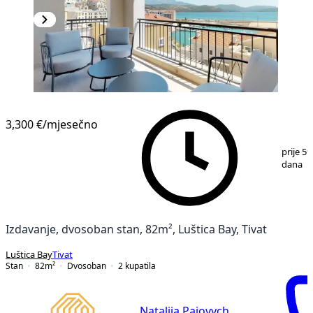
3,300 €
/mjesečno
1
/
20
prije 59
dana
Izdavanje, dvosoban stan, 82m², Luštica Bay, Tivat
Luštica Bay
Tivat
Stan
82
m²
Dvosoban
2
kupatila
Nataliia Paiovych