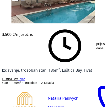
3,500 €
/mjesečno
1
/
21
prije 59
dana
Izdavanje, trosoban stan, 186m², Luštica Bay, Tivat
Luštica Bay
Tivat
Stan
186
m²
Trosoban
2
kupatila
Nataliia Paiovych