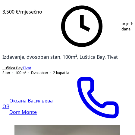
3,500 €
/mjesečno
1
/
15
prije 10
dana
Izdavanje, dvosoban stan, 100m², Luštica Bay, Tivat
Luštica Bay
Tivat
Stan
100
m²
Dvosoban
2
kupatila
Оксана Васильева
ОВ
Dom Monte