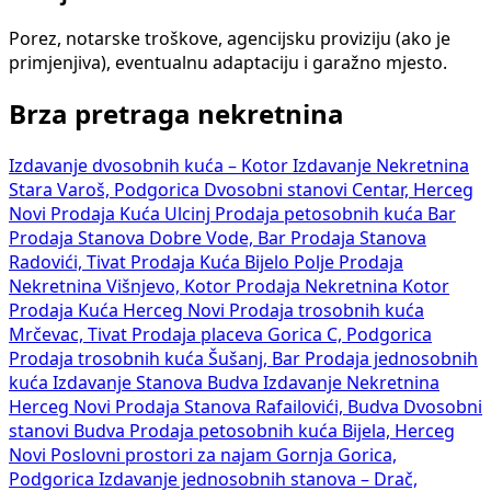
Porez, notarske troškove, agencijsku proviziju (ako je
primjenjiva), eventualnu adaptaciju i garažno mjesto.
Brza pretraga nekretnina
Izdavanje dvosobnih kuća – Kotor
Izdavanje Nekretnina
Stara Varoš, Podgorica
Dvosobni stanovi Centar, Herceg
Novi
Prodaja Kuća Ulcinj
Prodaja petosobnih kuća Bar
Prodaja Stanova Dobre Vode, Bar
Prodaja Stanova
Radovići, Tivat
Prodaja Kuća Bijelo Polje
Prodaja
Nekretnina Višnjevo, Kotor
Prodaja Nekretnina Kotor
Prodaja Kuća Herceg Novi
Prodaja trosobnih kuća
Mrčevac, Tivat
Prodaja placeva Gorica C, Podgorica
Prodaja trosobnih kuća Šušanj, Bar
Prodaja jednosobnih
kuća
Izdavanje Stanova Budva
Izdavanje Nekretnina
Herceg Novi
Prodaja Stanova Rafailovići, Budva
Dvosobni
stanovi Budva
Prodaja petosobnih kuća Bijela, Herceg
Novi
Poslovni prostori za najam Gornja Gorica,
Podgorica
Izdavanje jednosobnih stanova – Drač,