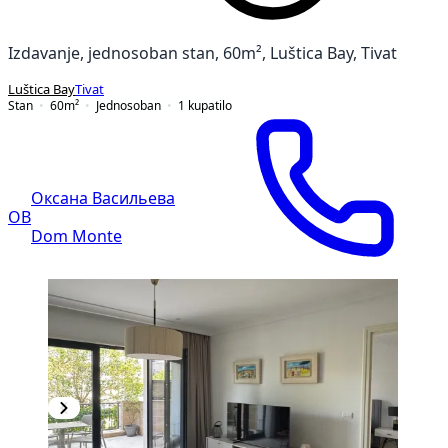
Izdavanje, jednosoban stan, 60m², Luštica Bay, Tivat
Luštica Bay
Tivat
Stan
60
m²
Jednosoban
1
kupatilo
Оксана Васильева
ОВ
Dom Monte