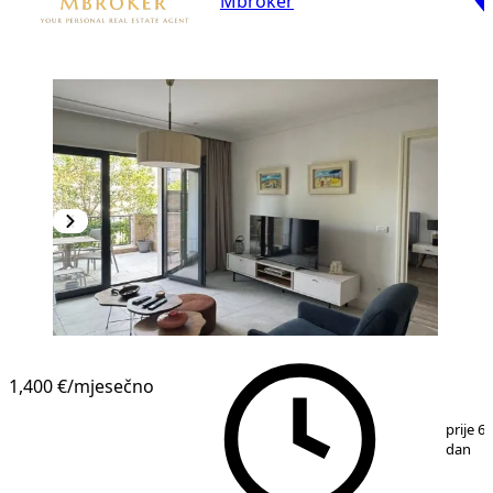
Mbroker
1,400 €
/mjesečno
1
/
8
prije 6
dan