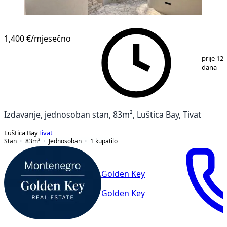
1,400 €
/mjesečno
1
/
10
prije 12
dana
Izdavanje, jednosoban stan, 83m², Luštica Bay, Tivat
Luštica Bay
Tivat
Stan
83
m²
Jednosoban
1
kupatilo
Golden Key
Golden Key