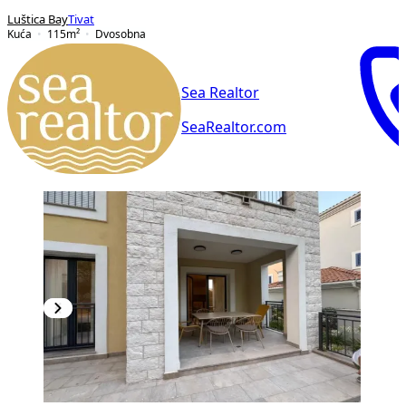
Luštica Bay
Tivat
Kuća
115
m²
Dvosobna
Sea Realtor
SeaRealtor.com