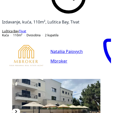
Izdavanje, kuća, 110m², Luštica Bay, Tivat
Luštica Bay
Tivat
Kuća
110
m²
Dvosobna
2
kupatila
Nataliia Paiovych
Mbroker