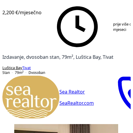
2,200 €
/mjesečno
1
/
15
prije više o
mjeseci
Izdavanje, dvosoban stan, 79m², Luštica Bay, Tivat
Luštica Bay
Tivat
Stan
79
m²
Dvosoban
Sea Realtor
SeaRealtor.com