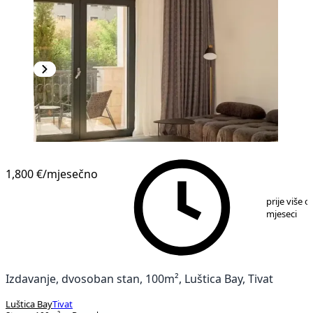
NOVOGRADNJA
1,800 €
/mjesečno
1
/
11
prije više o
mjeseci
Izdavanje, dvosoban stan, 100m², Luštica Bay, Tivat
Luštica Bay
Tivat