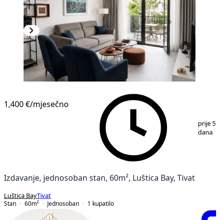
1,400 €
/mjesečno
1
/
8
prije 57
dana
Izdavanje, jednosoban stan, 60m², Luštica Bay, Tivat
Luštica Bay
Tivat
Stan
60
m²
Jednosoban
1
kupatilo