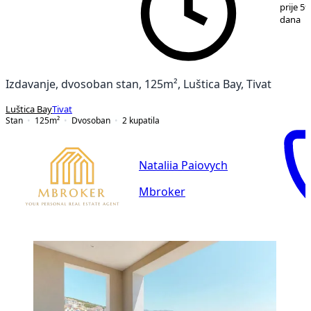
1
/
19
prije 59
dana
Izdavanje, dvosoban stan, 125m², Luštica Bay, Tivat
Luštica Bay
Tivat
Stan
125
m²
Dvosoban
2
kupatila
Nataliia Paiovych
Mbroker