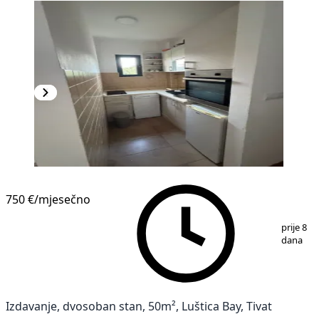
NOVOGRADNJA
750 €
/mjesečno
1
/
9
prije 8
dana
Izdavanje, dvosoban stan, 50m², Luštica Bay, Tivat