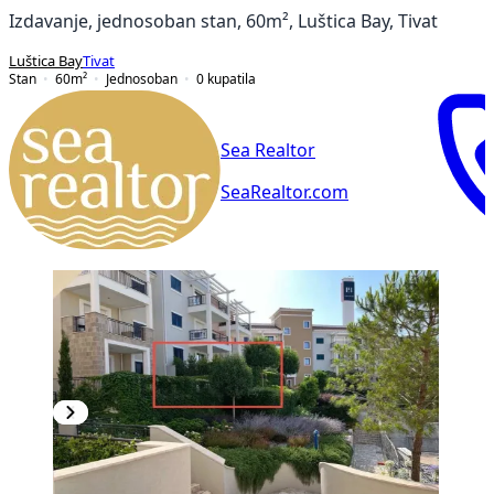
Izdavanje, jednosoban stan, 60m², Luštica Bay, Tivat
Luštica Bay
Tivat
Stan
60
m²
Jednosoban
0
kupatila
Sea Realtor
SeaRealtor.com