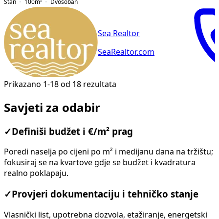
Stan
100
m²
Dvosoban
Sea Realtor
SeaRealtor.com
Prikazano 1-18 od 18 rezultata
Savjeti za odabir
✓
Definiši budžet i €/m² prag
Poredi naselja po cijeni po m² i medijanu dana na tržištu;
fokusiraj se na kvartove gdje se budžet i kvadratura
realno poklapaju.
✓
Provjeri dokumentaciju i tehničko stanje
Vlasnički list, upotrebna dozvola, etažiranje, energetski