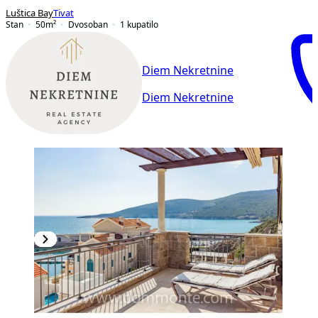
Luštica Bay
Tivat
Stan
50
m²
Dvosoban
1
kupatilo
Diem Nekretnine
Diem Nekretnine