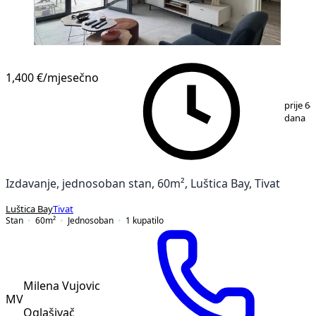
1,400 €
/mjesečno
1
/
7
prije 64
dana
Izdavanje, jednosoban stan, 60m², Luštica Bay, Tivat
Luštica Bay
Tivat
Stan
60
m²
Jednosoban
1
kupatilo
Milena Vujovic
MV
Oglašivač