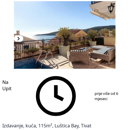
Na
Upit
1
/
16
prije više od 6
mjeseci
Izdavanje, kuća, 115m², Luštica Bay, Tivat