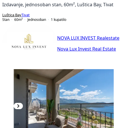
Izdavanje, jednosoban stan, 60m², Luštica Bay, Tivat
Luštica Bay
Tivat
Stan
60
m²
Jednosoban
1
kupatilo
NOVA LUX INVEST Realestate
Nova Lux Invest Real Estate