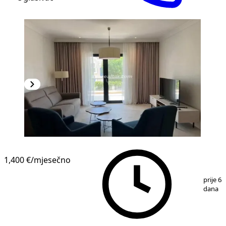
1,400 €
/mjesečno
1
/
7
prije 68
dana