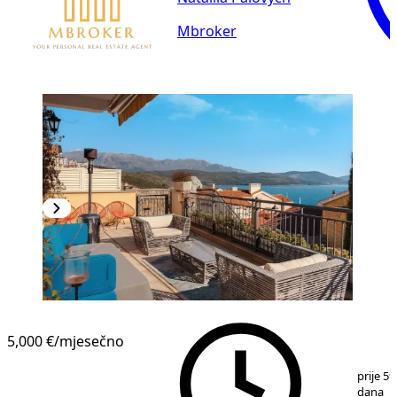
Mbroker
5,000 €
/mjesečno
1
/
21
prije 59
dana