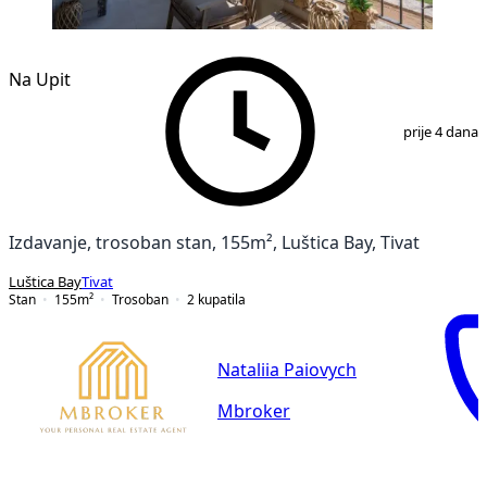
Na Upit
1
/
26
prije 4 dana
Izdavanje, trosoban stan, 155m², Luštica Bay, Tivat
Luštica Bay
Tivat
Stan
155
m²
Trosoban
2
kupatila
Nataliia Paiovych
Mbroker