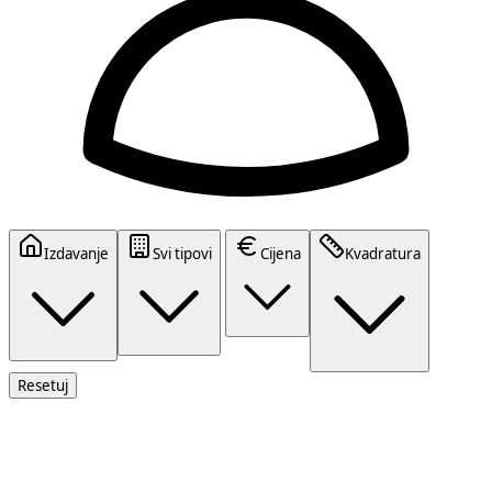
Izdavanje
Svi tipovi
Cijena
Kvadratura
Resetuj