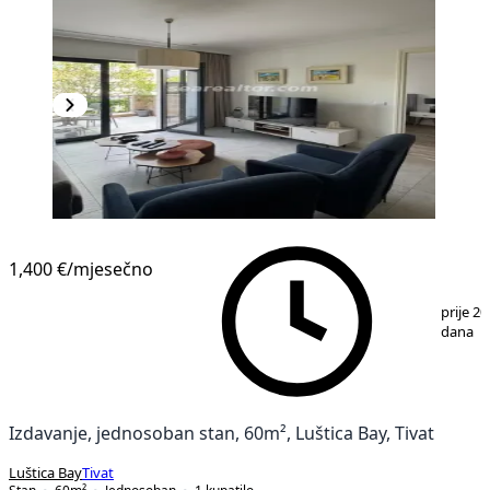
1,400 €
/mjesečno
1
/
9
prije 20
dana
Izdavanje, jednosoban stan, 60m², Luštica Bay, Tivat
Luštica Bay
Tivat