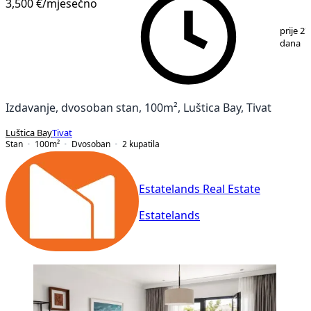
3,500 €
/mjesečno
1
/
18
prije 27
dana
Izdavanje, dvosoban stan, 100m², Luštica Bay, Tivat
Luštica Bay
Tivat
Stan
100
m²
Dvosoban
2
kupatila
Estatelands Real Estate
Estatelands