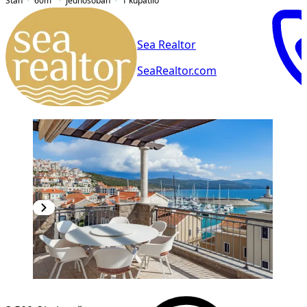
Stan
60
m²
Jednosoban
1
kupatilo
Sea Realtor
SeaRealtor.com