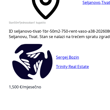
Seljanovo
,
Tiva
Stan
50
m²
Jednosoban
1
kupatilo
ID seljanovo-tivat-1br-50m2-750-rent-vaso-a38-20260
Seljanovu, Tivat. Stan se nalazi na trećem spratu zgrade
Sergej Bozin
Trinity Real Estate
1,500 €
/mjesečno