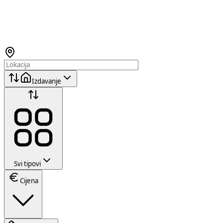
Izdavanje
Svi tipovi
Cijena