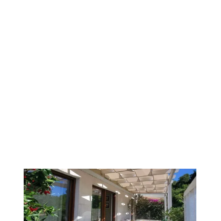
1
/
9