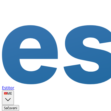
Estitor
🇲🇪
ME
Sačuvani