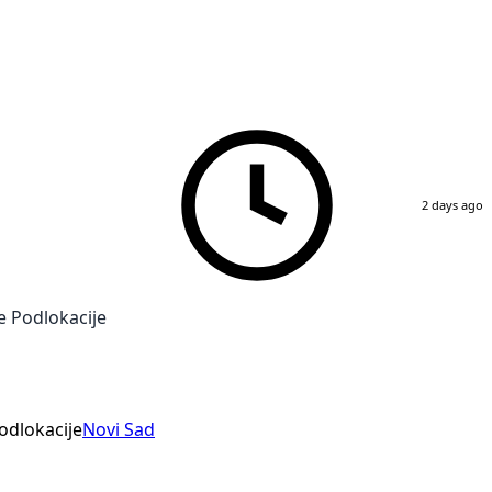
2 days ago
e Podlokacije
odlokacije
Novi Sad