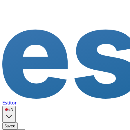
Estitor
🇬🇧
EN
Saved