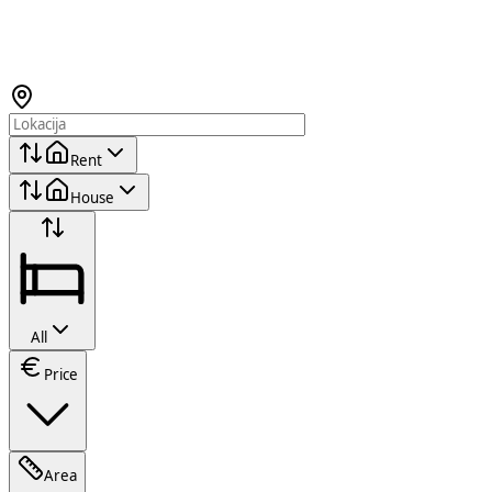
Rent
House
All
Price
Area