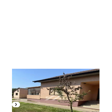
1
/
21