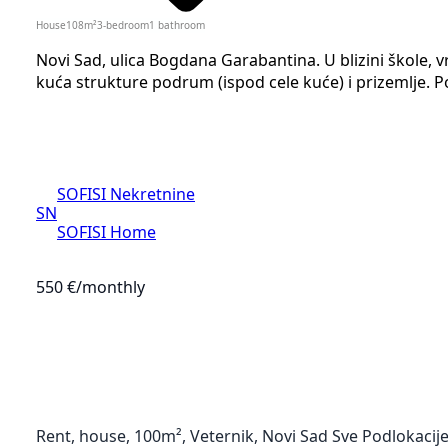
House
108
m²
3-bedroom
1
bathroom
Novi Sad, ulica Bogdana Garabantina. U blizini škole, v
kuća strukture podrum (ispod cele kuće) i prizemlje. P
SOFISI Nekretnine
SN
SOFISI Home
550 €
/monthly
Rent, house, 100m², Veternik, Novi Sad Sve Podlokacij