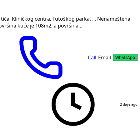
rtića, Kliničkog centra, Futoškog parka. . . Nenameštena
ovršina kuće je 108m2, a površina...
Call
Email
WhatsApp
2 days ago
e