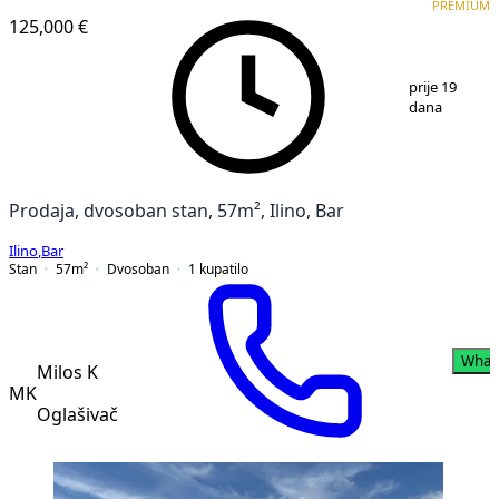
PREMIUM
125,000 €
1
/
17
prije 19
dana
Prodaja, dvosoban stan, 57m², Ilino, Bar
Ilino
,
Bar
Stan
57
m²
Dvosoban
1
kupatilo
What
Milos K
MK
Oglašivač