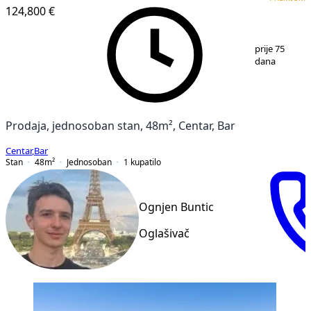
124,800 €
1
/
6
prije 75
dana
Prodaja, jednosoban stan, 48m², Centar, Bar
Centar
,
Bar
Stan
48
m²
Jednosoban
1
kupatilo
Ognjen Buntic
Oglašivač