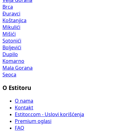
Velja Gorana
Brca
Đuravci
Koštanjica
Mikulići
Mišići
Sotonići
Boljevići
Dupilo
Komarno
Mala Gorana
Seoca
O Estitoru
O nama
Kontakt
Estitor.com - Uslovi korišćenja
Premium oglasi
FAQ