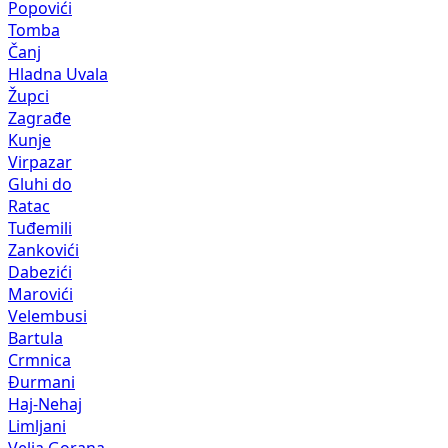
Popovići
Tomba
Čanj
Hladna Uvala
Župci
Zagrađe
Kunje
Virpazar
Gluhi do
Ratac
Tuđemili
Zankovići
Dabezići
Marovići
Velembusi
Bartula
Crmnica
Đurmani
Haj-Nehaj
Limljani