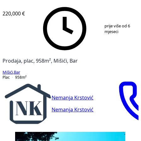
220,000 €
1
/
1
prije više od 6
mjeseci
Prodaja, plac, 958m², Mišići, Bar
Mišići
,
Bar
Plac
958
m²
Nemanja Krstović
Nemanja Krstović