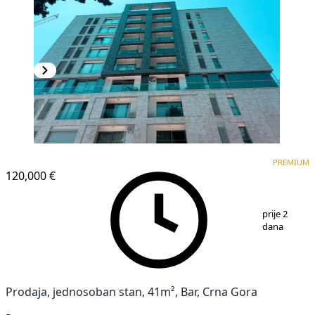
PREMIUM
PREMIUM
120,000 €
1
/
13
prije 2
dana
Prodaja, jednosoban stan, 41m², Bar, Crna Gora