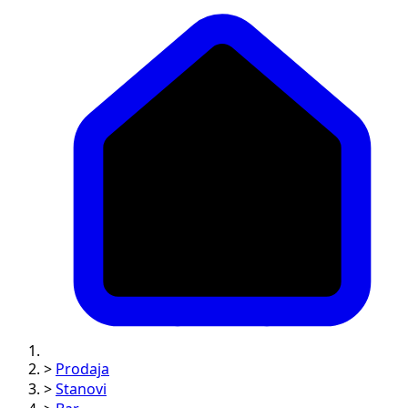
>
Prodaja
>
Stanovi