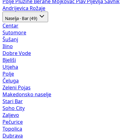
Polje
Plužine
Berane
Mojkovac
Plav
Pljevlja
Šavnik
Andrijevica
Rožaje
Naselja - Bar (49)
Centar
Sutomore
Šušanj
Ilino
Dobre Vode
Bjeliši
Utjeha
Polje
Čeluga
Zeleni Pojas
Makedonsko naselje
Stari Bar
Soho City
Zaljevo
Pečurice
Topolica
Dubrava