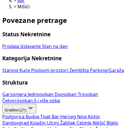
>
Bar
>
Mišići
Povezane pretrage
Status Nekretnine
Prodaja
Izdavanje
Stan na dan
Kategorija Nekretnine
Stanovi
Kuće
Poslovni prostori
Zemljišta
Parking/Garaža
Struktura
Garsonjera
Jednosoban
Dvosoban
Trosoban
Četvorosoban
5 i više soba
Gradovi (21)
Podgorica
Budva
Tivat
Bar
Herceg Novi
Kotor
Danilovgrad
Kolašin
Ulcinj
Žabljak
Cetinje
Nikšić
Bijelo