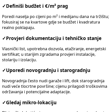
✓
Definiši budžet i €/m² prag
Poredi naselja po cijeni po m² i medijanu dana na tržištu;
fokusiraj se na kvartove gdje se budžet i kvadratura
realno poklapaju.
✓
Provjeri dokumentaciju i tehničko stanje
Vlasnički list, upotrebna dozvola, etažiranje, energetski
sertifikat; u starijim zgradama provjeri instalacije,
stolariju i izolaciju.
✓
Uporedi novogradnju i starogradnju
Novogradnja često nudi garaže i lift, dok starogradnja
nudi veće tlocrtne površine; cijenu prilagodi troškovima
održavanja i potencijalne adaptacije.
✓
Gledaj mikro-lokaciju