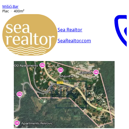
Mišići
,
Bar
Plac
400
m²
Sea Realtor
SeaRealtor.com