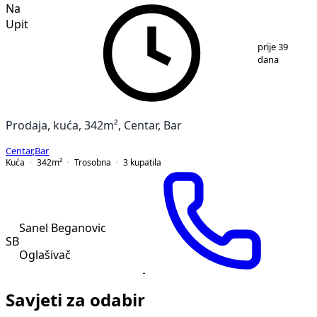
PREMIUM
Na
Upit
1
/
10
prije 39
dana
Prodaja, kuća, 342m², Centar, Bar
Centar
,
Bar
Kuća
342
m²
Trosobna
3
kupatila
Sanel Beganovic
SB
Oglašivač
Savjeti za odabir