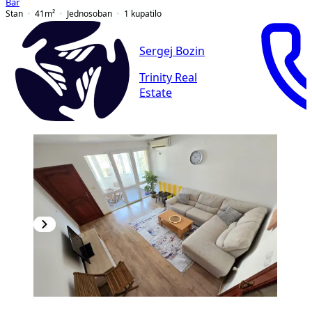
Bar
Stan
41
m²
Jednosoban
1
kupatilo
Sergej Bozin
Trinity Real
Estate
PREMIUM