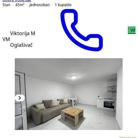
Stan
45
m²
Jednosoban
1
kupatilo
Wha
Viktorija M
VM
Oglašivač
PREMIUM
NOVOGRADNJA