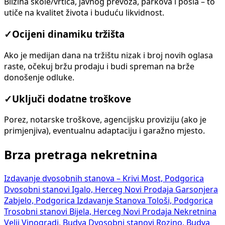
Blizina škole/vrtića, javnog prevoza, parkova i posla – to
utiče na kvalitet života i buduću likvidnost.
✓
Ocijeni dinamiku tržišta
Ako je medijan dana na tržištu nizak i broj novih oglasa
raste, očekuj bržu prodaju i budi spreman na brže
donošenje odluke.
✓
Uključi dodatne troškove
Porez, notarske troškove, agencijsku proviziju (ako je
primjenjiva), eventualnu adaptaciju i garažno mjesto.
Brza pretraga nekretnina
Izdavanje dvosobnih stanova – Krivi Most, Podgorica
Dvosobni stanovi Igalo, Herceg Novi
Prodaja Garsonjera
Zabjelo, Podgorica
Izdavanje Stanova Tološi, Podgorica
Trosobni stanovi Bijela, Herceg Novi
Prodaja Nekretnina
Velji Vinogradi, Budva
Dvosobni stanovi Rozino, Budva