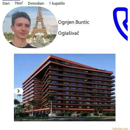
Stan
79
m²
Dvosoban
1
kupatilo
Ognjen Buntic
Oglašivač
PREMIUM
PREMIUM