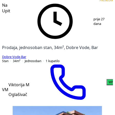
PREMIUM
Na
Upit
1
/
12
prije 27
dana
Prodaja, jednosoban stan, 34m², Dobre Vode, Bar
Dobre Vode
,
Bar
Stan
34
m²
Jednosoban
1
kupatilo
Wha
Viktorija M
VM
Oglašivač