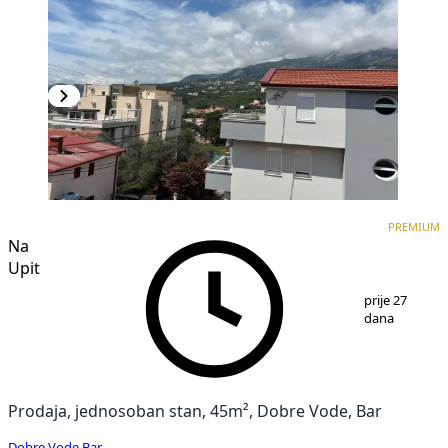
PREMIUM
NOVOGRADNJA
PREMIUM
Na
Upit
1
/
3
prije 27
dana
Prodaja, jednosoban stan, 45m², Dobre Vode, Bar
Dobre Vode
,
Bar