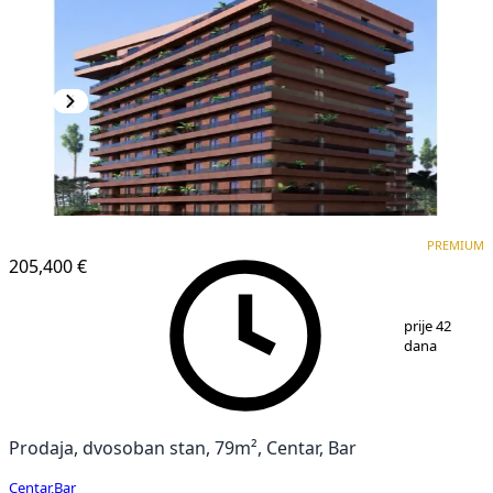
PREMIUM
NOVOGRADNJA
PREMIUM
205,400 €
1
/
6
prije 42
dana
Prodaja, dvosoban stan, 79m², Centar, Bar
Centar
,
Bar