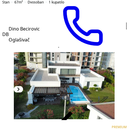
Stan
67
m²
Dvosoban
1
kupatilo
Dino Becirovic
DB
Oglašivač
VERIFIKOVANO
PREMIUM