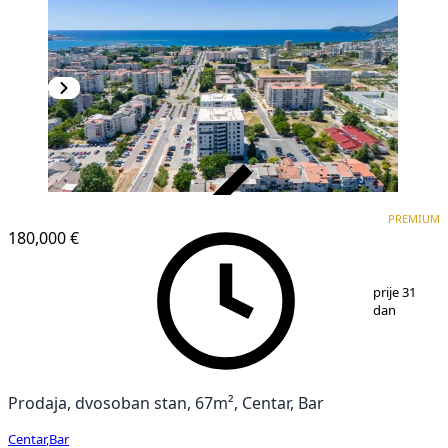
VERIFIKOVANO
PREMIUM
PREMIUM
NOVOGRADNJA
180,000 €
1
/
20
prije 31
dan
Prodaja, dvosoban stan, 67m², Centar, Bar
Centar
,
Bar