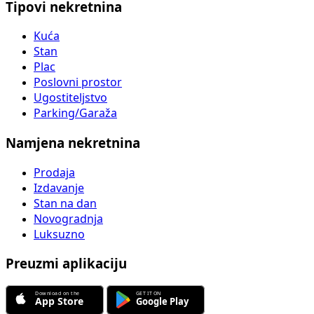
Tipovi nekretnina
Kuća
Stan
Plac
Poslovni prostor
Ugostiteljstvo
Parking/Garaža
Namjena nekretnina
Prodaja
Izdavanje
Stan na dan
Novogradnja
Luksuzno
Preuzmi aplikaciju