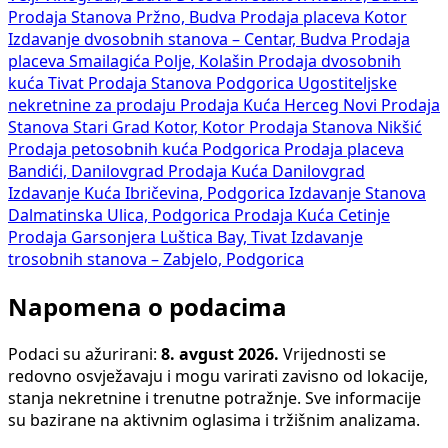
Prodaja Stanova Pržno, Budva
Prodaja placeva Kotor
Izdavanje dvosobnih stanova – Centar, Budva
Prodaja
placeva Smailagića Polje, Kolašin
Prodaja dvosobnih
kuća Tivat
Prodaja Stanova Podgorica
Ugostiteljske
nekretnine za prodaju
Prodaja Kuća Herceg Novi
Prodaja
Stanova Stari Grad Kotor, Kotor
Prodaja Stanova Nikšić
Prodaja petosobnih kuća Podgorica
Prodaja placeva
Bandići, Danilovgrad
Prodaja Kuća Danilovgrad
Izdavanje Kuća Ibričevina, Podgorica
Izdavanje Stanova
Dalmatinska Ulica, Podgorica
Prodaja Kuća Cetinje
Prodaja Garsonjera Luštica Bay, Tivat
Izdavanje
trosobnih stanova – Zabjelo, Podgorica
Napomena o podacima
Podaci su ažurirani:
8. avgust 2026.
Vrijednosti se
redovno osvježavaju i mogu varirati zavisno od lokacije,
stanja nekretnine i trenutne potražnje. Sve informacije
su bazirane na aktivnim oglasima i tržišnim analizama.