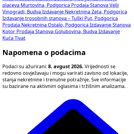
placeva Murtovina, Podgorica
Prodaja Stanova Velji
Vinogradi, Budva
Izdavanje Nekretnina Zeta, Podgorica
Izdavanje trosobnih stanova – Tuški Put, Podgorica
Prodaja Nekretnina Ostalo, Podgorica
Izdavanje Stanova
Kotor
Prodaja Stanova Golubovina, Budva
Izdavanje
Kuća Tivat
Napomena o podacima
Podaci su ažurirani:
8. avgust 2026.
Vrijednosti se
redovno osvježavaju i mogu varirati zavisno od lokacije,
stanja nekretnine i trenutne potražnje. Sve informacije
su bazirane na aktivnim oglasima i tržišnim analizama.