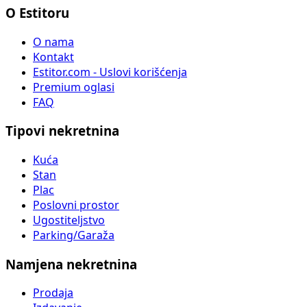
O Estitoru
O nama
Kontakt
Estitor.com - Uslovi korišćenja
Premium oglasi
FAQ
Tipovi nekretnina
Kuća
Stan
Plac
Poslovni prostor
Ugostiteljstvo
Parking/Garaža
Namjena nekretnina
Prodaja