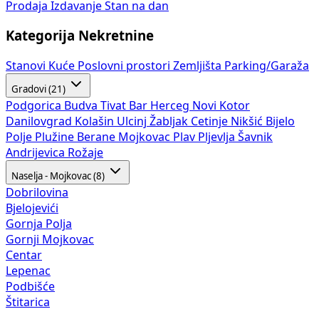
Prodaja
Izdavanje
Stan na dan
Kategorija Nekretnine
Stanovi
Kuće
Poslovni prostori
Zemljišta
Parking/Garaža
Gradovi (21)
Podgorica
Budva
Tivat
Bar
Herceg Novi
Kotor
Danilovgrad
Kolašin
Ulcinj
Žabljak
Cetinje
Nikšić
Bijelo
Polje
Plužine
Berane
Mojkovac
Plav
Pljevlja
Šavnik
Andrijevica
Rožaje
Naselja - Mojkovac (8)
Dobrilovina
Bjelojevići
Gornja Polja
Gornji Mojkovac
Centar
Lepenac
Podbišće
Štitarica