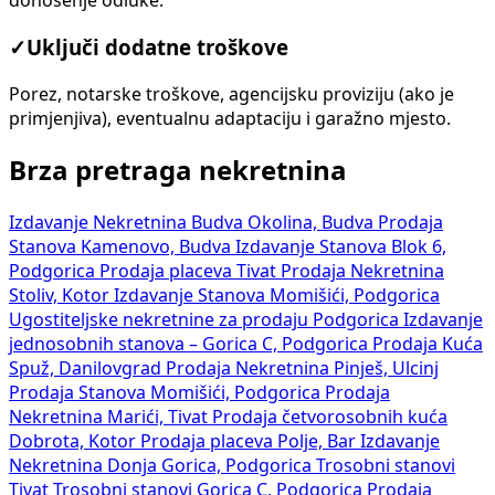
donošenje odluke.
✓
Uključi dodatne troškove
Porez, notarske troškove, agencijsku proviziju (ako je
primjenjiva), eventualnu adaptaciju i garažno mjesto.
Brza pretraga nekretnina
Izdavanje Nekretnina Budva Okolina, Budva
Prodaja
Stanova Kamenovo, Budva
Izdavanje Stanova Blok 6,
Podgorica
Prodaja placeva Tivat
Prodaja Nekretnina
Stoliv, Kotor
Izdavanje Stanova Momišići, Podgorica
Ugostiteljske nekretnine za prodaju Podgorica
Izdavanje
jednosobnih stanova – Gorica C, Podgorica
Prodaja Kuća
Spuž, Danilovgrad
Prodaja Nekretnina Pinješ, Ulcinj
Prodaja Stanova Momišići, Podgorica
Prodaja
Nekretnina Marići, Tivat
Prodaja četvorosobnih kuća
Dobrota, Kotor
Prodaja placeva Polje, Bar
Izdavanje
Nekretnina Donja Gorica, Podgorica
Trosobni stanovi
Tivat
Trosobni stanovi Gorica C, Podgorica
Prodaja