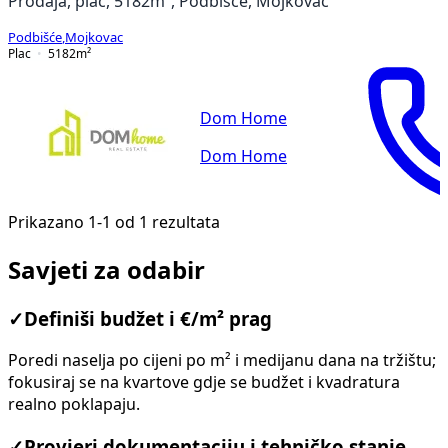
Prodaja, plac, 5182m², Podbišće, Mojkovac
Podbišće
,
Mojkovac
Plac
5182
m²
Dom Home
Dom Home
Prikazano 1-1 od 1 rezultata
Savjeti za odabir
✓
Definiši budžet i €/m² prag
Poredi naselja po cijeni po m² i medijanu dana na tržištu;
fokusiraj se na kvartove gdje se budžet i kvadratura
realno poklapaju.
✓
Provjeri dokumentaciju i tehničko stanje