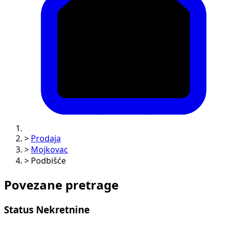
>
Prodaja
>
Mojkovac
>
Podbišće
Povezane pretrage
Status Nekretnine