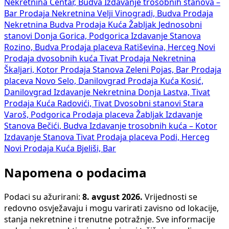
Nekretnina Centar, Budva
Izdavanje trosobnih stanova –
Bar
Prodaja Nekretnina Velji Vinogradi, Budva
Prodaja
Nekretnina Budva
Prodaja Kuća Žabljak
Jednosobni
stanovi Donja Gorica, Podgorica
Izdavanje Stanova
Rozino, Budva
Prodaja placeva Ratiševina, Herceg Novi
Prodaja dvosobnih kuća Tivat
Prodaja Nekretnina
Škaljari, Kotor
Prodaja Stanova Zeleni Pojas, Bar
Prodaja
placeva Novo Selo, Danilovgrad
Prodaja Kuća Kosić,
Danilovgrad
Izdavanje Nekretnina Donja Lastva, Tivat
Prodaja Kuća Radovići, Tivat
Dvosobni stanovi Stara
Varoš, Podgorica
Prodaja placeva Žabljak
Izdavanje
Stanova Bečići, Budva
Izdavanje trosobnih kuća – Kotor
Izdavanje Stanova Tivat
Prodaja placeva Podi, Herceg
Novi
Prodaja Kuća Bjeliši, Bar
Napomena o podacima
Podaci su ažurirani:
8. avgust 2026.
Vrijednosti se
redovno osvježavaju i mogu varirati zavisno od lokacije,
stanja nekretnine i trenutne potražnje. Sve informacije