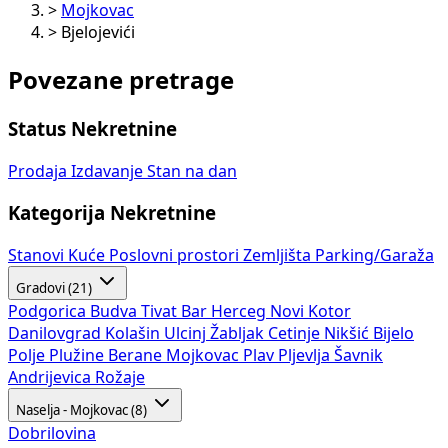
>
Mojkovac
>
Bjelojevići
Povezane pretrage
Status Nekretnine
Prodaja
Izdavanje
Stan na dan
Kategorija Nekretnine
Stanovi
Kuće
Poslovni prostori
Zemljišta
Parking/Garaža
Gradovi (21)
Podgorica
Budva
Tivat
Bar
Herceg Novi
Kotor
Danilovgrad
Kolašin
Ulcinj
Žabljak
Cetinje
Nikšić
Bijelo
Polje
Plužine
Berane
Mojkovac
Plav
Pljevlja
Šavnik
Andrijevica
Rožaje
Naselja - Mojkovac (8)
Dobrilovina