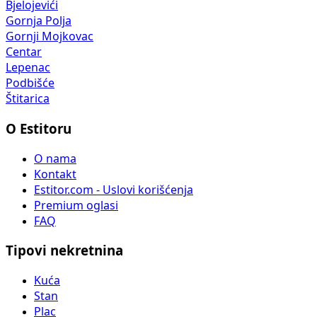
Bjelojevići
Gornja Polja
Gornji Mojkovac
Centar
Lepenac
Podbišće
Štitarica
O Estitoru
O nama
Kontakt
Estitor.com - Uslovi korišćenja
Premium oglasi
FAQ
Tipovi nekretnina
Kuća
Stan
Plac