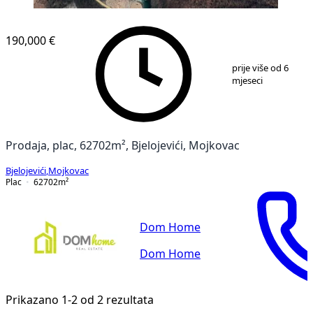
190,000 €
1
/
3
prije više od 6
mjeseci
Prodaja, plac, 62702m², Bjelojevići, Mojkovac
Bjelojevići
,
Mojkovac
Plac
62702
m²
Dom Home
Dom Home
Prikazano 1-2 od 2 rezultata