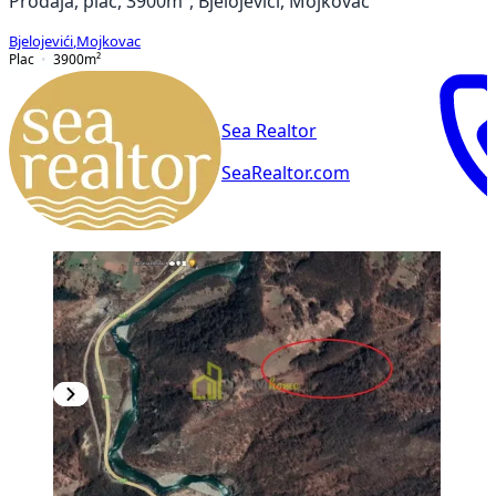
Prodaja, plac, 3900m², Bjelojevići, Mojkovac
Bjelojevići
,
Mojkovac
Plac
3900
m²
Sea Realtor
SeaRealtor.com