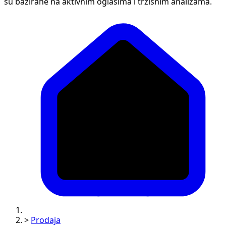
su bazirane na aktivnim oglasima i tržišnim analizama.
>
Prodaja