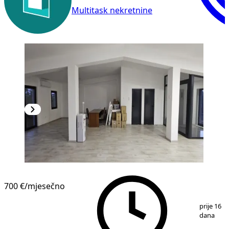
Multitask nekretnine
700 €
/mjesečno
1
/
6
prije 16
dana