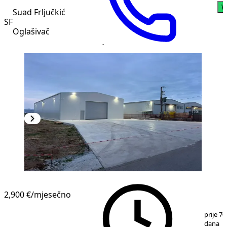
W
Suad Frljučkić
SF
Oglašivač
2,900 €
/mjesečno
1
/
9
prije 70
dana