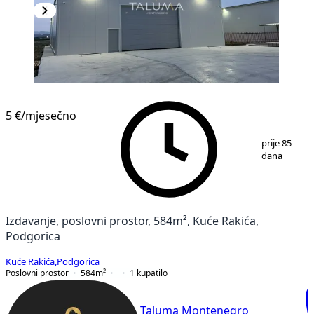
5 €
/mjesečno
1
/
5
prije 85
dana
Izdavanje, poslovni prostor, 584m², Kuće Rakića,
Podgorica
Kuće Rakića
,
Podgorica
Poslovni prostor
584
m²
1
kupatilo
Taluma Montenegro