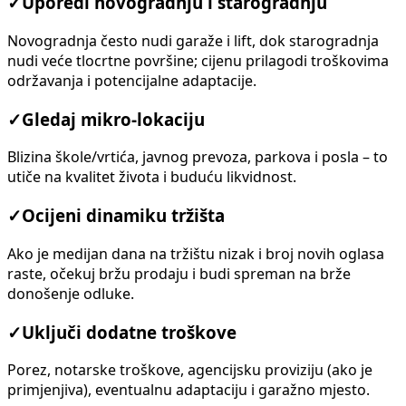
✓
Uporedi novogradnju i starogradnju
Novogradnja često nudi garaže i lift, dok starogradnja
nudi veće tlocrtne površine; cijenu prilagodi troškovima
održavanja i potencijalne adaptacije.
✓
Gledaj mikro-lokaciju
Blizina škole/vrtića, javnog prevoza, parkova i posla – to
utiče na kvalitet života i buduću likvidnost.
✓
Ocijeni dinamiku tržišta
Ako je medijan dana na tržištu nizak i broj novih oglasa
raste, očekuj bržu prodaju i budi spreman na brže
donošenje odluke.
✓
Uključi dodatne troškove
Porez, notarske troškove, agencijsku proviziju (ako je
primjenjiva), eventualnu adaptaciju i garažno mjesto.