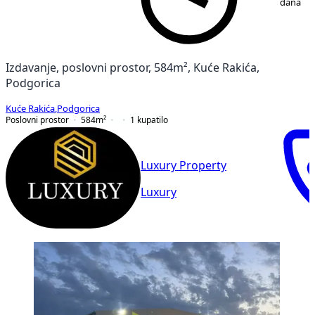
dana
Izdavanje, poslovni prostor, 584m², Kuće Rakića,
Podgorica
Kuće Rakića
,
Podgorica
Poslovni prostor
584
m²
1
kupatilo
Luxury Property
Luxury