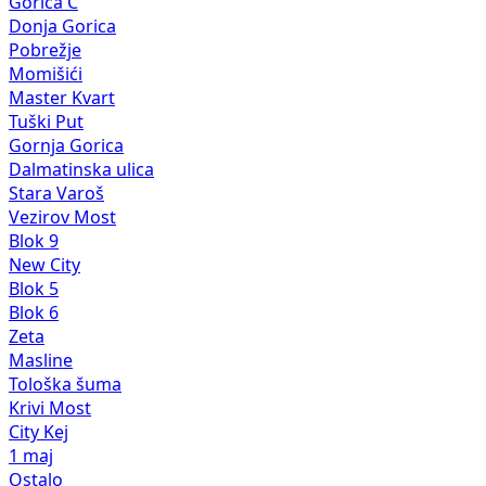
Gorica C
Donja Gorica
Pobrežje
Momišići
Master Kvart
Tuški Put
Gornja Gorica
Dalmatinska ulica
Stara Varoš
Vezirov Most
Blok 9
New City
Blok 5
Blok 6
Zeta
Masline
Tološka šuma
Krivi Most
City Kej
1 maj
Ostalo