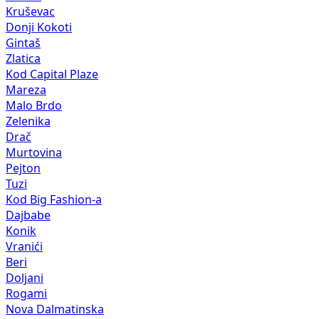
Kruševac
Donji Kokoti
Gintaš
Zlatica
Kod Capital Plaze
Mareza
Malo Brdo
Zelenika
Drač
Murtovina
Pejton
Tuzi
Kod Big Fashion-a
Dajbabe
Konik
Vranići
Beri
Doljani
Rogami
Nova Dalmatinska