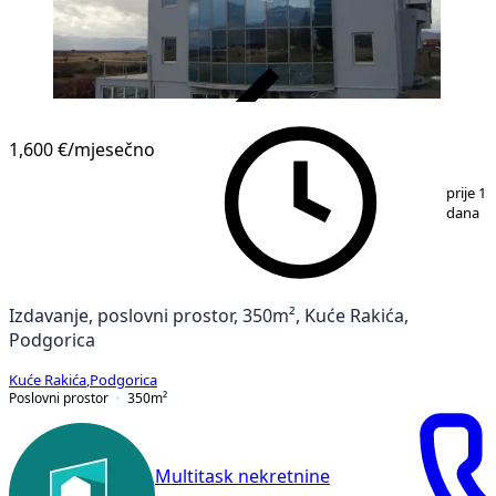
VERIFIKOVANO
1,600 €
/mjesečno
1
/
9
prije 15
dana
Izdavanje, poslovni prostor, 350m², Kuće Rakića,
Podgorica
Kuće Rakića
,
Podgorica
Poslovni prostor
350
m²
Multitask nekretnine