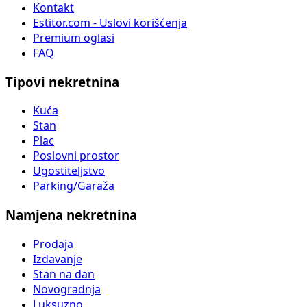
Kontakt
Estitor.com - Uslovi korišćenja
Premium oglasi
FAQ
Tipovi nekretnina
Kuća
Stan
Plac
Poslovni prostor
Ugostiteljstvo
Parking/Garaža
Namjena nekretnina
Prodaja
Izdavanje
Stan na dan
Novogradnja
Luksuzno