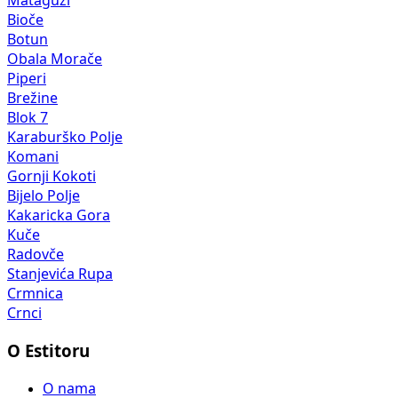
Mataguži
Bioče
Botun
Obala Morače
Piperi
Brežine
Blok 7
Karaburško Polje
Komani
Gornji Kokoti
Bijelo Polje
Kakaricka Gora
Kuče
Radovče
Stanjevića Rupa
Crmnica
Crnci
O Estitoru
O nama