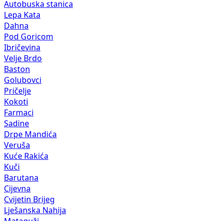
Autobuska stanica
Lepa Kata
Dahna
Pod Goricom
Ibričevina
Velje Brdo
Baston
Golubovci
Pričelje
Kokoti
Farmaci
Sadine
Drpe Mandića
Veruša
Kuće Rakića
Kuči
Barutana
Cijevna
Cvijetin Brijeg
Lješanska Nahija