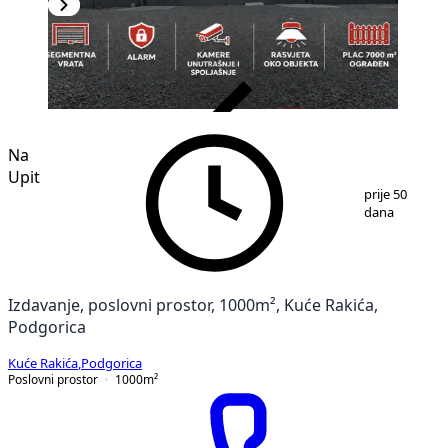
VERIFIKOVANO
Na
Upit
1
/
5
prije 50
dana
Izdavanje, poslovni prostor, 1000m², Kuće Rakića,
Podgorica
Kuće Rakića
,
Podgorica
Poslovni prostor
1000
m²