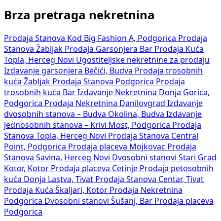
Brza pretraga nekretnina
Prodaja Stanova Kod Big Fashion A, Podgorica
Prodaja
Stanova Žabljak
Prodaja Garsonjera Bar
Prodaja Kuća
Topla, Herceg Novi
Ugostiteljske nekretnine za prodaju
Izdavanje garsonjera Bečići, Budva
Prodaja trosobnih
kuća Žabljak
Prodaja Stanova Podgorica
Prodaja
trosobnih kuća Bar
Izdavanje Nekretnina Donja Gorica,
Podgorica
Prodaja Nekretnina Danilovgrad
Izdavanje
dvosobnih stanova – Budva Okolina, Budva
Izdavanje
jednosobnih stanova – Krivi Most, Podgorica
Prodaja
Stanova Topla, Herceg Novi
Prodaja Stanova Central
Point, Podgorica
Prodaja placeva Mojkovac
Prodaja
Stanova Savina, Herceg Novi
Dvosobni stanovi Stari Grad
Kotor, Kotor
Prodaja placeva Cetinje
Prodaja petosobnih
kuća Donja Lastva, Tivat
Prodaja Stanova Centar, Tivat
Prodaja Kuća Škaljari, Kotor
Prodaja Nekretnina
Podgorica
Dvosobni stanovi Šušanj, Bar
Prodaja placeva
Podgorica