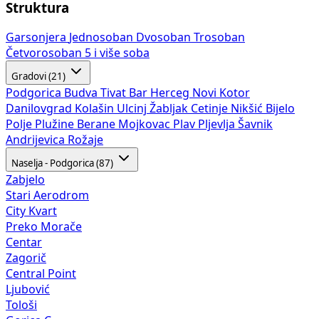
Struktura
Garsonjera
Jednosoban
Dvosoban
Trosoban
Četvorosoban
5 i više soba
Gradovi (21)
Podgorica
Budva
Tivat
Bar
Herceg Novi
Kotor
Danilovgrad
Kolašin
Ulcinj
Žabljak
Cetinje
Nikšić
Bijelo
Polje
Plužine
Berane
Mojkovac
Plav
Pljevlja
Šavnik
Andrijevica
Rožaje
Naselja - Podgorica (87)
Zabjelo
Stari Aerodrom
City Kvart
Preko Morače
Centar
Zagorič
Central Point
Ljubović
Tološi