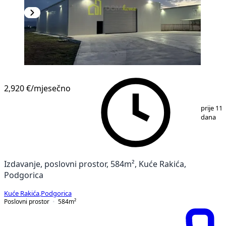
2,920 €
/mjesečno
1
/
4
prije 11
dana
Izdavanje, poslovni prostor, 584m², Kuće Rakića,
Podgorica
Kuće Rakića
,
Podgorica
Poslovni prostor
584
m²