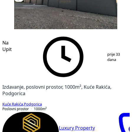
Na
Upit
1
/
2
prije 33
dana
Izdavanje, poslovni prostor, 1000m², Kuće Rakića,
Podgorica
Kuće Rakića
,
Podgorica
Poslovni prostor
1000
m²
Luxury Property