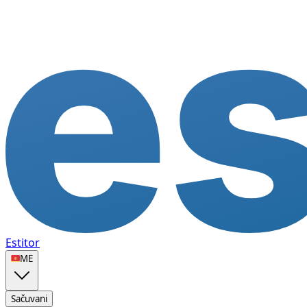
Estitor
🇲🇪
ME
Sačuvani