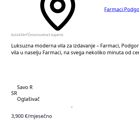
Farmaci
,
Podgo
Kuća
434
m²
Četvorosobna
3
kupatila
Luksuzna moderna vila za izdavanje – Farmaci, Podgor
vila u naselju Farmaci, na svega nekoliko minuta od ce
Savo R
SR
Oglašivač
3,900 €
/mjesečno