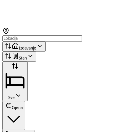
Izdavanje
Stan
Sve
Cijena