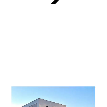
VERIFIKOVANO
PREMIUM
1
/
11