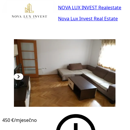
NOVA LUX INVEST Realestate
Nova Lux Invest Real Estate
450 €
/mjesečno
1
/
9