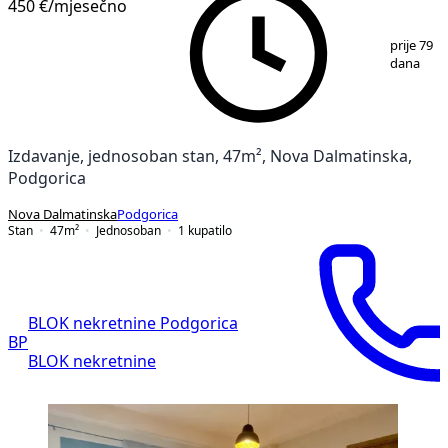
450 €
/mjesečno
1
/
7
prije 79
dana
Izdavanje, jednosoban stan, 47m², Nova Dalmatinska,
Podgorica
Nova Dalmatinska
Podgorica
Stan
47
m²
Jednosoban
1
kupatilo
BLOK nekretnine Podgorica
BP
BLOK nekretnine