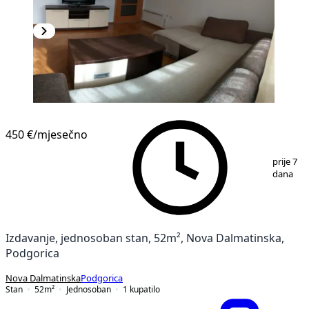
450 €
/mjesečno
1
/
9
prije 7
dana
Izdavanje, jednosoban stan, 52m², Nova Dalmatinska,
Podgorica
Nova Dalmatinska
Podgorica
Stan
52
m²
Jednosoban
1
kupatilo