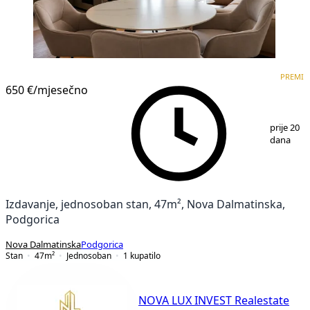
PREMIUM
NOVOGRADNJA
PREMI
650 €
/mjesečno
1
/
11
prije 20
dana
Izdavanje, jednosoban stan, 47m², Nova Dalmatinska,
Podgorica
Nova Dalmatinska
Podgorica
Stan
47
m²
Jednosoban
1
kupatilo
NOVA LUX INVEST Realestate