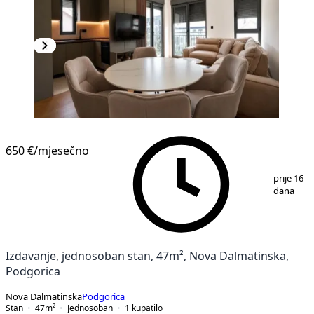
NOVOGRADNJA
650 €
/mjesečno
1
/
9
prije 16
dana
Izdavanje, jednosoban stan, 47m², Nova Dalmatinska,
Podgorica
Nova Dalmatinska
Podgorica
Stan
47
m²
Jednosoban
1
kupatilo