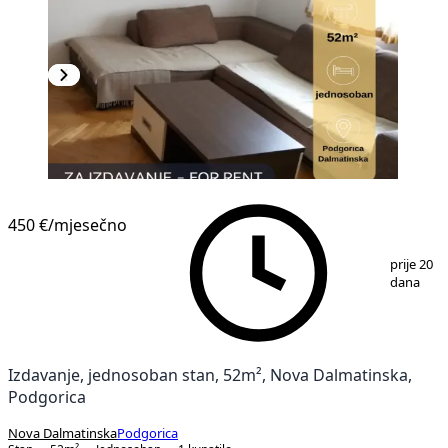
450 €
/mjesečno
1
/
6
prije 20
dana
Izdavanje, jednosoban stan, 52m², Nova Dalmatinska,
Podgorica
Nova Dalmatinska
Podgorica