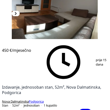
450 €
/mjesečno
1
/
9
prije 15
dana
Izdavanje, jednosoban stan, 52m², Nova Dalmatinska,
Podgorica
Nova Dalmatinska
Podgorica
Stan
52
m²
Jednosoban
1
kupatilo