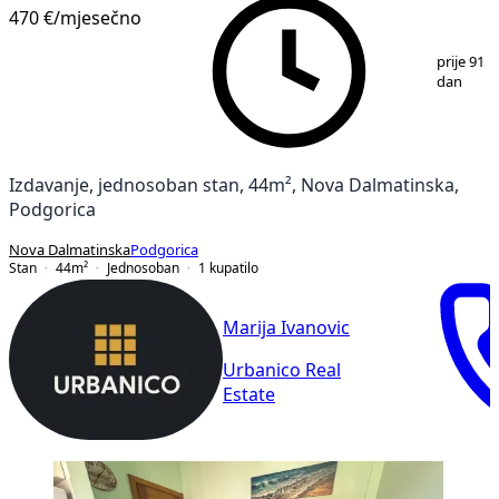
470 €
/mjesečno
1
/
8
prije 91
dan
Izdavanje, jednosoban stan, 44m², Nova Dalmatinska,
Podgorica
Nova Dalmatinska
Podgorica
Stan
44
m²
Jednosoban
1
kupatilo
Marija Ivanovic
Urbanico Real
Estate