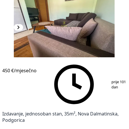
450 €
/mjesečno
1
/
15
prije 101
dan
Izdavanje, jednosoban stan, 35m², Nova Dalmatinska,
Podgorica