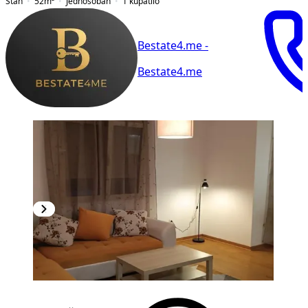
Stan
52
m²
Jednosoban
1
kupatilo
Bestate4.me -
Bestate4.me