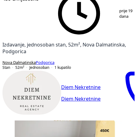
1
/
10
prije 19
dana
Izdavanje, jednosoban stan, 52m², Nova Dalmatinska,
Podgorica
Nova Dalmatinska
Podgorica
Stan
52
m²
Jednosoban
1
kupatilo
Diem Nekretnine
Diem Nekretnine