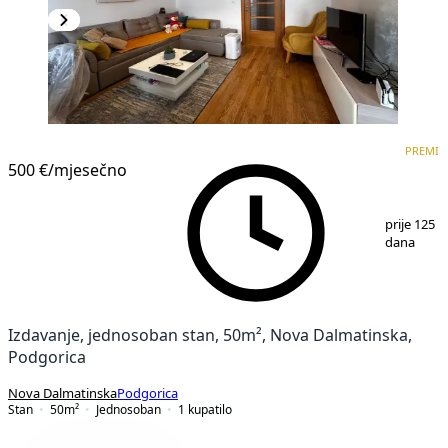
PREMIUM
NOVOGRADNJA
PREMI
500 €
/mjesečno
1
/
9
prije 125
dana
Izdavanje, jednosoban stan, 50m², Nova Dalmatinska,
Podgorica
Nova Dalmatinska
Podgorica
Stan
50
m²
Jednosoban
1
kupatilo