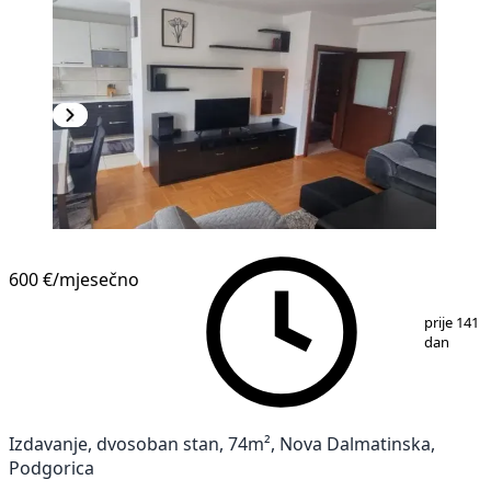
600 €
/mjesečno
1
/
16
prije 141
dan
Izdavanje, dvosoban stan, 74m², Nova Dalmatinska,
Podgorica