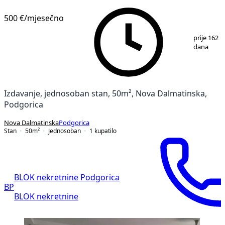
500 €
/mjesečno
1
/
8
prije 162
dana
Izdavanje, jednosoban stan, 50m², Nova Dalmatinska,
Podgorica
Nova Dalmatinska
Podgorica
Stan
50
m²
Jednosoban
1
kupatilo
BLOK nekretnine Podgorica
BP
BLOK nekretnine