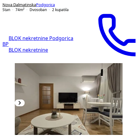
Nova Dalmatinska
Podgorica
Stan
74
m²
Dvosoban
2
kupatila
BLOK nekretnine Podgorica
BP
BLOK nekretnine