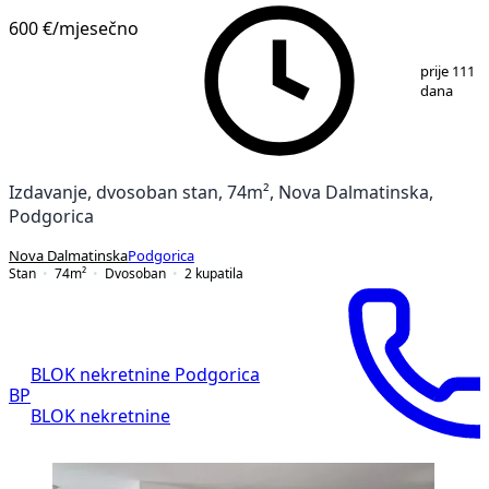
600 €
/mjesečno
1
/
16
prije 111
dana
Izdavanje, dvosoban stan, 74m², Nova Dalmatinska,
Podgorica
Nova Dalmatinska
Podgorica
Stan
74
m²
Dvosoban
2
kupatila
BLOK nekretnine Podgorica
BP
BLOK nekretnine