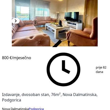
VERIFIKOVANO
NOVOGRADNJA
800 €
/mjesečno
1
/
15
prije 82
dana
Izdavanje, dvosoban stan, 76m², Nova Dalmatinska,
Podgorica
Nova Dalmatinska
Podgorica