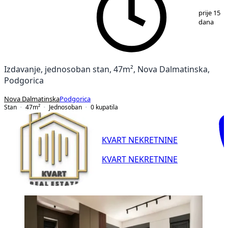
1
/
12
prije 15
dana
Izdavanje, jednosoban stan, 47m², Nova Dalmatinska,
Podgorica
Nova Dalmatinska
Podgorica
Stan
47
m²
Jednosoban
0
kupatila
KVART NEKRETNINE
KVART NEKRETNINE