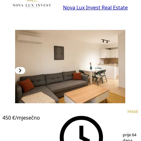
Nova Lux Invest Real Estate
PREMIUM
NOVOGRADNJA
PREMI
450 €
/mjesečno
1
/
12
prije 64
dana