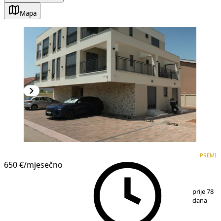
Mapa
PREMIUM
NOVOGRADNJA
PREMI
650 €
/mjesečno
1
/
17
prije 78
dana