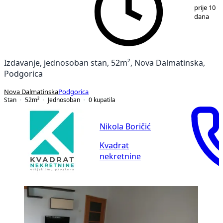
1
/
10
prije 10
dana
Izdavanje, jednosoban stan, 52m², Nova Dalmatinska,
Podgorica
Nova Dalmatinska
Podgorica
Stan
52
m²
Jednosoban
0
kupatila
Nikola Boričić
Kvadrat
nekretnine