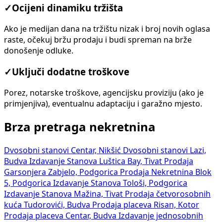
✓
Ocijeni dinamiku tržišta
Ako je medijan dana na tržištu nizak i broj novih oglasa
raste, očekuj bržu prodaju i budi spreman na brže
donošenje odluke.
✓
Uključi dodatne troškove
Porez, notarske troškove, agencijsku proviziju (ako je
primjenjiva), eventualnu adaptaciju i garažno mjesto.
Brza pretraga nekretnina
Dvosobni stanovi Centar, Nikšić
Dvosobni stanovi Lazi,
Budva
Izdavanje Stanova Luštica Bay, Tivat
Prodaja
Garsonjera Zabjelo, Podgorica
Prodaja Nekretnina Blok
5, Podgorica
Izdavanje Stanova Tološi, Podgorica
Izdavanje Stanova Mažina, Tivat
Prodaja četvorosobnih
kuća Tudorovići, Budva
Prodaja placeva Risan, Kotor
Prodaja placeva Centar, Budva
Izdavanje jednosobnih