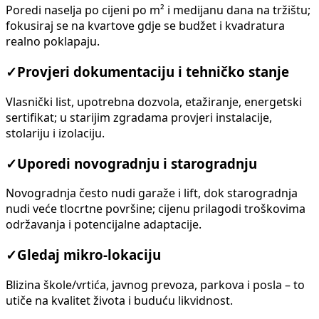
Poredi naselja po cijeni po m² i medijanu dana na tržištu;
fokusiraj se na kvartove gdje se budžet i kvadratura
realno poklapaju.
✓
Provjeri dokumentaciju i tehničko stanje
Vlasnički list, upotrebna dozvola, etažiranje, energetski
sertifikat; u starijim zgradama provjeri instalacije,
stolariju i izolaciju.
✓
Uporedi novogradnju i starogradnju
Novogradnja često nudi garaže i lift, dok starogradnja
nudi veće tlocrtne površine; cijenu prilagodi troškovima
održavanja i potencijalne adaptacije.
✓
Gledaj mikro-lokaciju
Blizina škole/vrtića, javnog prevoza, parkova i posla – to
utiče na kvalitet života i buduću likvidnost.