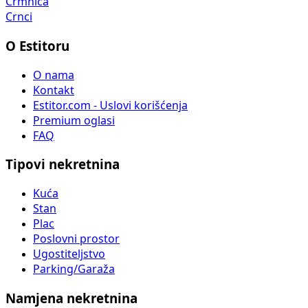
Crmnica
Crnci
O Estitoru
O nama
Kontakt
Estitor.com - Uslovi korišćenja
Premium oglasi
FAQ
Tipovi nekretnina
Kuća
Stan
Plac
Poslovni prostor
Ugostiteljstvo
Parking/Garaža
Namjena nekretnina