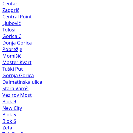
Centar
Zagorič
Central Point
Ljubović
Tološi
Gorica C
Donja Gorica
Pobrežje
Momišići
Master Kvart
Tuški Put
Gornja Gorica
Dalmatinska ulica
Stara Varoš
Vezirov Most
Blok 9
New City
Blok 5
Blok 6
Zeta