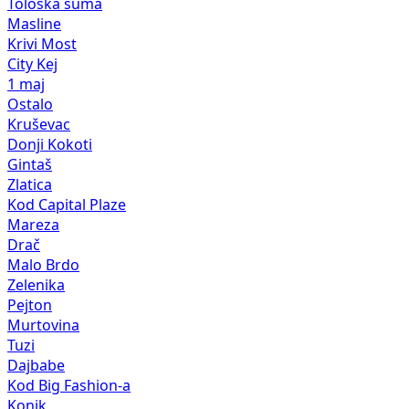
Tološka šuma
Masline
Krivi Most
City Kej
1 maj
Ostalo
Kruševac
Donji Kokoti
Gintaš
Zlatica
Kod Capital Plaze
Mareza
Drač
Malo Brdo
Zelenika
Pejton
Murtovina
Tuzi
Dajbabe
Kod Big Fashion-a
Konik