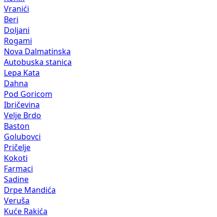
Vranići
Beri
Doljani
Rogami
Nova Dalmatinska
Autobuska stanica
Lepa Kata
Dahna
Pod Goricom
Ibričevina
Velje Brdo
Baston
Golubovci
Pričelje
Kokoti
Farmaci
Sadine
Drpe Mandića
Veruša
Kuće Rakića