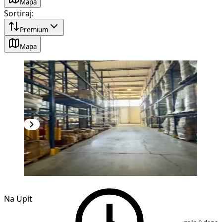
Mapa
Sortiraj
:
Premium
Mapa
Na Upit
1
/
2