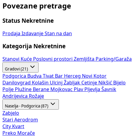
Povezane pretrage
Status Nekretnine
Prodaja
Izdavanje
Stan na dan
Kategorija Nekretnine
Stanovi
Kuće
Poslovni prostori
Zemljišta
Parking/Garaža
Gradovi (21)
Podgorica
Budva
Tivat
Bar
Herceg Novi
Kotor
Danilovgrad
Kolašin
Ulcinj
Žabljak
Cetinje
Nikšić
Bijelo
Polje
Plužine
Berane
Mojkovac
Plav
Pljevlja
Šavnik
Andrijevica
Rožaje
Naselja - Podgorica (87)
Zabjelo
Stari Aerodrom
City Kvart
Preko Morače