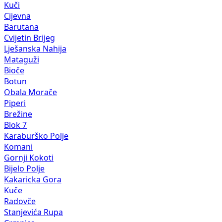
Kuči
Cijevna
Barutana
Cvijetin Brijeg
Lješanska Nahija
Mataguži
Bioče
Botun
Obala Morače
Piperi
Brežine
Blok 7
Karaburško Polje
Komani
Gornji Kokoti
Bijelo Polje
Kakaricka Gora
Kuče
Radovče
Stanjevića Rupa