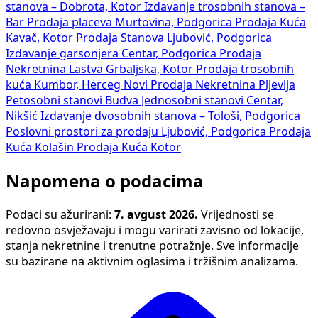
stanova – Dobrota, Kotor
Izdavanje trosobnih stanova –
Bar
Prodaja placeva Murtovina, Podgorica
Prodaja Kuća
Kavač, Kotor
Prodaja Stanova Ljubović, Podgorica
Izdavanje garsonjera Centar, Podgorica
Prodaja
Nekretnina Lastva Grbaljska, Kotor
Prodaja trosobnih
kuća Kumbor, Herceg Novi
Prodaja Nekretnina Pljevlja
Petosobni stanovi Budva
Jednosobni stanovi Centar,
Nikšić
Izdavanje dvosobnih stanova – Tološi, Podgorica
Poslovni prostori za prodaju Ljubović, Podgorica
Prodaja
Kuća Kolašin
Prodaja Kuća Kotor
Napomena o podacima
Podaci su ažurirani:
7. avgust 2026.
Vrijednosti se
redovno osvježavaju i mogu varirati zavisno od lokacije,
stanja nekretnine i trenutne potražnje. Sve informacije
su bazirane na aktivnim oglasima i tržišnim analizama.