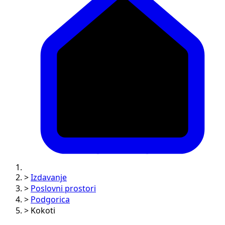
>
Izdavanje
>
Poslovni prostori
>
Podgorica
>
Kokoti