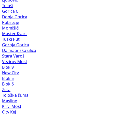
Ljubović
Tološi
Gorica C
Donja Gorica
Pobrežje
Momišići
Master Kvart
Tuški Put
Gornja Gorica
Dalmatinska ulica
Stara Varoš
Vezirov Most
Blok 9
New City
Blok 5
Blok 6
Zeta
Tološka šuma
Masline
Krivi Most
City Kej