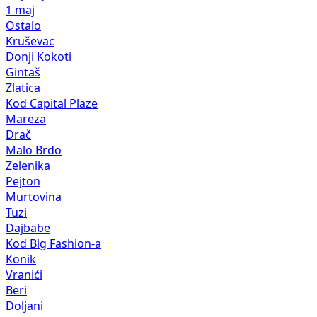
1 maj
Ostalo
Kruševac
Donji Kokoti
Gintaš
Zlatica
Kod Capital Plaze
Mareza
Drač
Malo Brdo
Zelenika
Pejton
Murtovina
Tuzi
Dajbabe
Kod Big Fashion-a
Konik
Vranići
Beri
Doljani