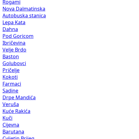
Rogami
Nova Dalmatinska
Autobuska stanica
Lepa Kata
Dahna
Pod Goricom
Ibričevina
Velje Brdo
Baston
Golubovci
Pričelje
Kokoti
Farmaci
Sadine
Drpe Mandića
Veruša
Kuće Rakića
Kuči
Cijevna
Barutana
Cvijetin Brijeg