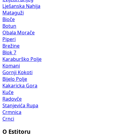
Lješanska Nahija
Mataguži
Bioče
Botun
Obala Morače
Piperi
Brežine
Blok 7
Karaburško Polje
Komani
Gornji Kokoti
Bijelo Polje
Kakaricka Gora
Kuče
Radovče
Stanjevića Rupa
Crmnica
Crnci
O Estitoru