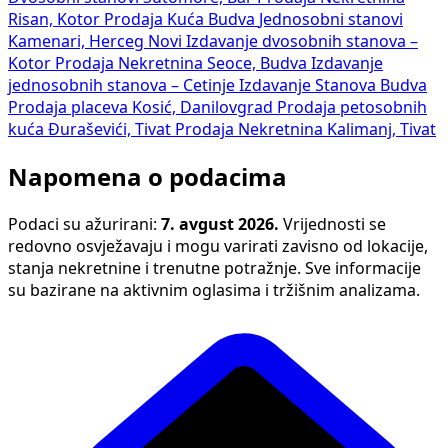
Risan, Kotor
Prodaja Kuća Budva
Jednosobni stanovi
Kamenari, Herceg Novi
Izdavanje dvosobnih stanova –
Kotor
Prodaja Nekretnina Seoce, Budva
Izdavanje
jednosobnih stanova – Cetinje
Izdavanje Stanova Budva
Prodaja placeva Kosić, Danilovgrad
Prodaja petosobnih
kuća Đuraševići, Tivat
Prodaja Nekretnina Kalimanj, Tivat
Napomena o podacima
Podaci su ažurirani:
7. avgust 2026.
Vrijednosti se
redovno osvježavaju i mogu varirati zavisno od lokacije,
stanja nekretnine i trenutne potražnje. Sve informacije
su bazirane na aktivnim oglasima i tržišnim analizama.