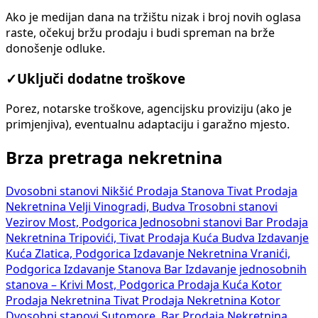
Ako je medijan dana na tržištu nizak i broj novih oglasa
raste, očekuj bržu prodaju i budi spreman na brže
donošenje odluke.
✓
Uključi dodatne troškove
Porez, notarske troškove, agencijsku proviziju (ako je
primjenjiva), eventualnu adaptaciju i garažno mjesto.
Brza pretraga nekretnina
Dvosobni stanovi Nikšić
Prodaja Stanova Tivat
Prodaja
Nekretnina Velji Vinogradi, Budva
Trosobni stanovi
Vezirov Most, Podgorica
Jednosobni stanovi Bar
Prodaja
Nekretnina Tripovići, Tivat
Prodaja Kuća Budva
Izdavanje
Kuća Zlatica, Podgorica
Izdavanje Nekretnina Vranići,
Podgorica
Izdavanje Stanova Bar
Izdavanje jednosobnih
stanova – Krivi Most, Podgorica
Prodaja Kuća Kotor
Prodaja Nekretnina Tivat
Prodaja Nekretnina Kotor
Dvosobni stanovi Sutomore, Bar
Prodaja Nekretnina