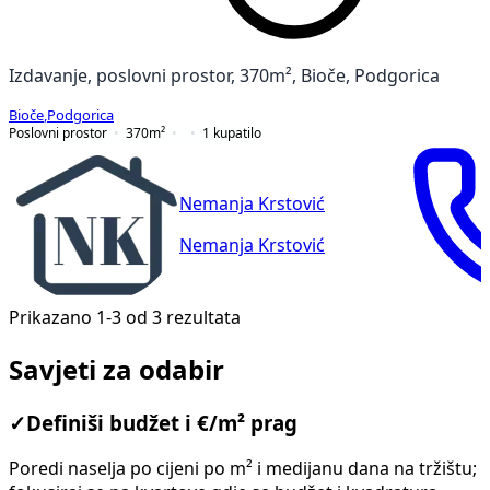
Izdavanje, poslovni prostor, 370m², Bioče, Podgorica
Bioče
,
Podgorica
Poslovni prostor
370
m²
1
kupatilo
Nemanja Krstović
Nemanja Krstović
Prikazano 1-3 od 3 rezultata
Savjeti za odabir
✓
Definiši budžet i €/m² prag
Poredi naselja po cijeni po m² i medijanu dana na tržištu;