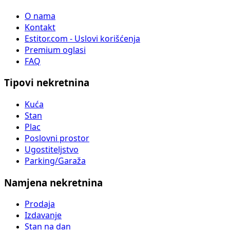
O nama
Kontakt
Estitor.com - Uslovi korišćenja
Premium oglasi
FAQ
Tipovi nekretnina
Kuća
Stan
Plac
Poslovni prostor
Ugostiteljstvo
Parking/Garaža
Namjena nekretnina
Prodaja
Izdavanje
Stan na dan