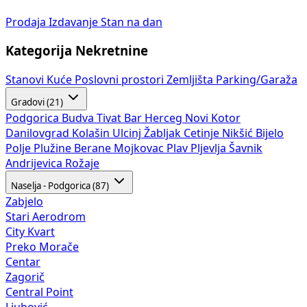
Prodaja
Izdavanje
Stan na dan
Kategorija Nekretnine
Stanovi
Kuće
Poslovni prostori
Zemljišta
Parking/Garaža
Gradovi (21)
Podgorica
Budva
Tivat
Bar
Herceg Novi
Kotor
Danilovgrad
Kolašin
Ulcinj
Žabljak
Cetinje
Nikšić
Bijelo
Polje
Plužine
Berane
Mojkovac
Plav
Pljevlja
Šavnik
Andrijevica
Rožaje
Naselja - Podgorica (87)
Zabjelo
Stari Aerodrom
City Kvart
Preko Morače
Centar
Zagorič
Central Point