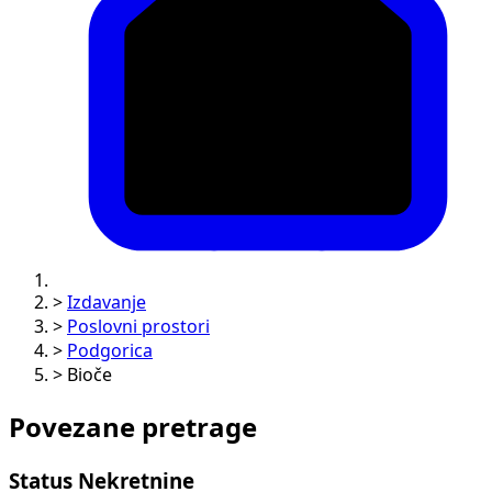
>
Izdavanje
>
Poslovni prostori
>
Podgorica
>
Bioče
Povezane pretrage
Status Nekretnine