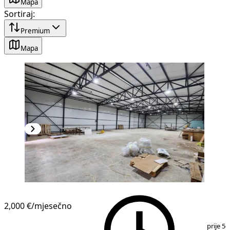
Mapa
Sortiraj
:
Premium
Mapa
2,000 €
/mjesečno
1
/
3
prije 56