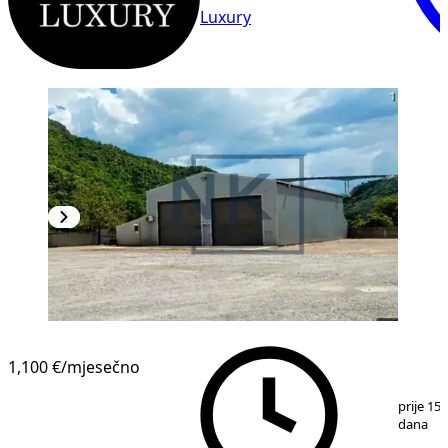
Luxury
1,100 €
/mjesečno
1
/
8
prije 15
dana