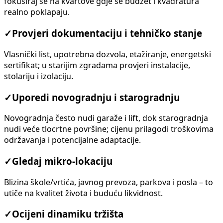
fokusiraj se na kvartove gdje se budžet i kvadratura
realno poklapaju.
✓
Provjeri dokumentaciju i tehničko stanje
Vlasnički list, upotrebna dozvola, etažiranje, energetski
sertifikat; u starijim zgradama provjeri instalacije,
stolariju i izolaciju.
✓
Uporedi novogradnju i starogradnju
Novogradnja često nudi garaže i lift, dok starogradnja
nudi veće tlocrtne površine; cijenu prilagodi troškovima
održavanja i potencijalne adaptacije.
✓
Gledaj mikro-lokaciju
Blizina škole/vrtića, javnog prevoza, parkova i posla – to
utiče na kvalitet života i buduću likvidnost.
✓
Ocijeni dinamiku tržišta