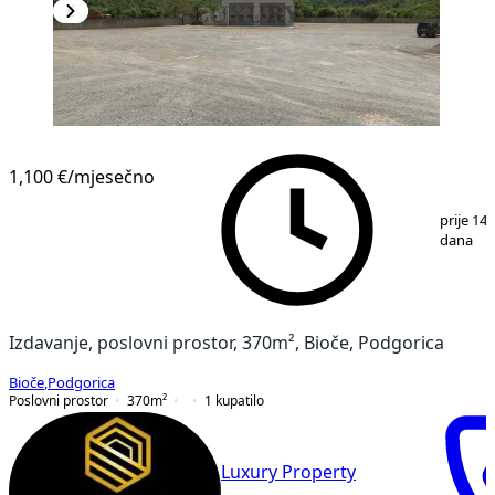
1,100 €
/mjesečno
1
/
3
prije 14
dana
Izdavanje, poslovni prostor, 370m², Bioče, Podgorica
Bioče
,
Podgorica
Poslovni prostor
370
m²
1
kupatilo
Luxury Property