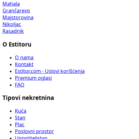
Mahala
Grančarevo
Majstorovina
Nikoljac
Rasadnik
O Estitoru
O nama
Kontakt
Estitor.com - Uslovi korišćenja
Premium oglasi
FAQ
Tipovi nekretnina
Kuća
Stan
Plac
Poslovni prostor
Ugostiteljstvo