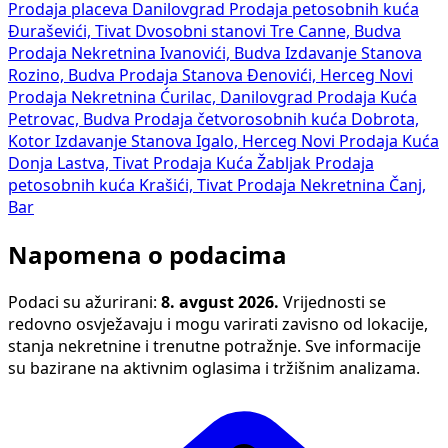
Prodaja placeva Danilovgrad
Prodaja petosobnih kuća
Đuraševići, Tivat
Dvosobni stanovi Tre Canne, Budva
Prodaja Nekretnina Ivanovići, Budva
Izdavanje Stanova
Rozino, Budva
Prodaja Stanova Đenovići, Herceg Novi
Prodaja Nekretnina Ćurilac, Danilovgrad
Prodaja Kuća
Petrovac, Budva
Prodaja četvorosobnih kuća Dobrota,
Kotor
Izdavanje Stanova Igalo, Herceg Novi
Prodaja Kuća
Donja Lastva, Tivat
Prodaja Kuća Žabljak
Prodaja
petosobnih kuća Krašići, Tivat
Prodaja Nekretnina Čanj,
Bar
Napomena o podacima
Podaci su ažurirani:
8. avgust 2026.
Vrijednosti se
redovno osvježavaju i mogu varirati zavisno od lokacije,
stanja nekretnine i trenutne potražnje. Sve informacije
su bazirane na aktivnim oglasima i tržišnim analizama.