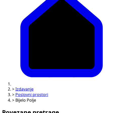
>
Izdavanje
>
Poslovni prostori
>
Bijelo Polje
Povezane pretrage