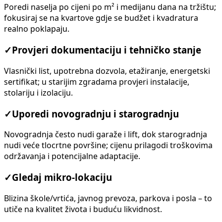
Poredi naselja po cijeni po m² i medijanu dana na tržištu;
fokusiraj se na kvartove gdje se budžet i kvadratura
realno poklapaju.
✓
Provjeri dokumentaciju i tehničko stanje
Vlasnički list, upotrebna dozvola, etažiranje, energetski
sertifikat; u starijim zgradama provjeri instalacije,
stolariju i izolaciju.
✓
Uporedi novogradnju i starogradnju
Novogradnja često nudi garaže i lift, dok starogradnja
nudi veće tlocrtne površine; cijenu prilagodi troškovima
održavanja i potencijalne adaptacije.
✓
Gledaj mikro-lokaciju
Blizina škole/vrtića, javnog prevoza, parkova i posla – to
utiče na kvalitet života i buduću likvidnost.