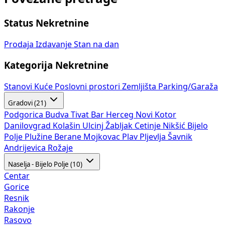
Status Nekretnine
Prodaja
Izdavanje
Stan na dan
Kategorija Nekretnine
Stanovi
Kuće
Poslovni prostori
Zemljišta
Parking/Garaža
Gradovi (21)
Podgorica
Budva
Tivat
Bar
Herceg Novi
Kotor
Danilovgrad
Kolašin
Ulcinj
Žabljak
Cetinje
Nikšić
Bijelo
Polje
Plužine
Berane
Mojkovac
Plav
Pljevlja
Šavnik
Andrijevica
Rožaje
Naselja - Bijelo Polje (10)
Centar
Gorice
Resnik
Rakonje
Rasovo