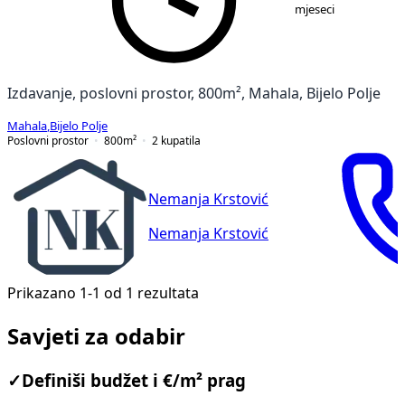
mjeseci
Izdavanje, poslovni prostor, 800m², Mahala, Bijelo Polje
Mahala
,
Bijelo Polje
Poslovni prostor
800
m²
2
kupatila
Nemanja Krstović
Nemanja Krstović
Prikazano 1-1 od 1 rezultata
Savjeti za odabir
✓
Definiši budžet i €/m² prag