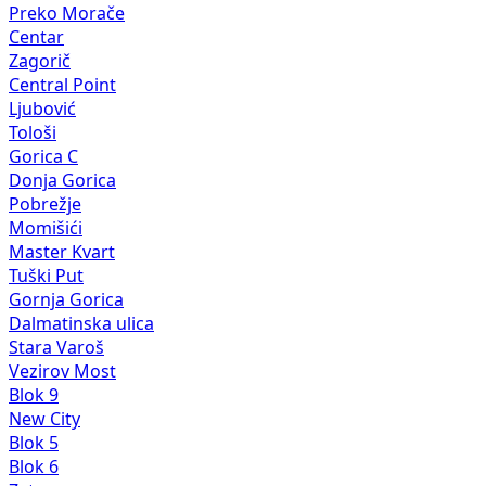
Preko Morače
Centar
Zagorič
Central Point
Ljubović
Tološi
Gorica C
Donja Gorica
Pobrežje
Momišići
Master Kvart
Tuški Put
Gornja Gorica
Dalmatinska ulica
Stara Varoš
Vezirov Most
Blok 9
New City
Blok 5
Blok 6