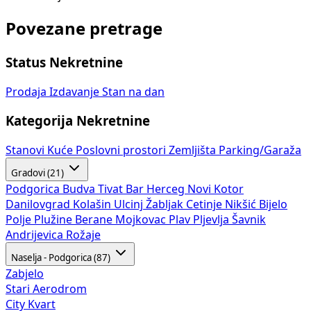
Povezane pretrage
Status Nekretnine
Prodaja
Izdavanje
Stan na dan
Kategorija Nekretnine
Stanovi
Kuće
Poslovni prostori
Zemljišta
Parking/Garaža
Gradovi (21)
Podgorica
Budva
Tivat
Bar
Herceg Novi
Kotor
Danilovgrad
Kolašin
Ulcinj
Žabljak
Cetinje
Nikšić
Bijelo
Polje
Plužine
Berane
Mojkovac
Plav
Pljevlja
Šavnik
Andrijevica
Rožaje
Naselja - Podgorica (87)
Zabjelo
Stari Aerodrom
City Kvart