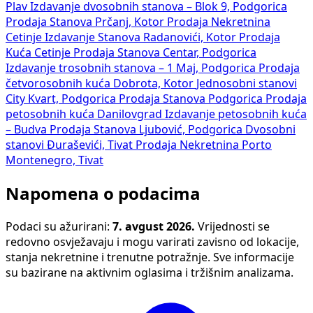
Plav
Izdavanje dvosobnih stanova – Blok 9, Podgorica
Prodaja Stanova Prčanj, Kotor
Prodaja Nekretnina
Cetinje
Izdavanje Stanova Radanovići, Kotor
Prodaja
Kuća Cetinje
Prodaja Stanova Centar, Podgorica
Izdavanje trosobnih stanova – 1 Maj, Podgorica
Prodaja
četvorosobnih kuća Dobrota, Kotor
Jednosobni stanovi
City Kvart, Podgorica
Prodaja Stanova Podgorica
Prodaja
petosobnih kuća Danilovgrad
Izdavanje petosobnih kuća
– Budva
Prodaja Stanova Ljubović, Podgorica
Dvosobni
stanovi Đuraševići, Tivat
Prodaja Nekretnina Porto
Montenegro, Tivat
Napomena o podacima
Podaci su ažurirani:
7. avgust 2026.
Vrijednosti se
redovno osvježavaju i mogu varirati zavisno od lokacije,
stanja nekretnine i trenutne potražnje. Sve informacije
su bazirane na aktivnim oglasima i tržišnim analizama.