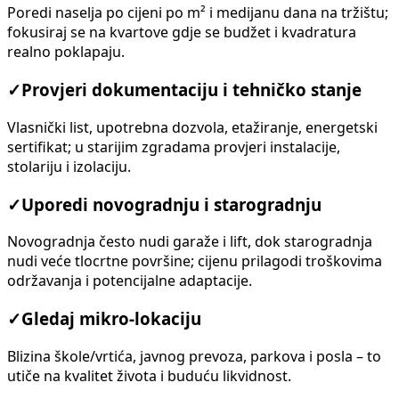
Poredi naselja po cijeni po m² i medijanu dana na tržištu;
fokusiraj se na kvartove gdje se budžet i kvadratura
realno poklapaju.
✓
Provjeri dokumentaciju i tehničko stanje
Vlasnički list, upotrebna dozvola, etažiranje, energetski
sertifikat; u starijim zgradama provjeri instalacije,
stolariju i izolaciju.
✓
Uporedi novogradnju i starogradnju
Novogradnja često nudi garaže i lift, dok starogradnja
nudi veće tlocrtne površine; cijenu prilagodi troškovima
održavanja i potencijalne adaptacije.
✓
Gledaj mikro-lokaciju
Blizina škole/vrtića, javnog prevoza, parkova i posla – to
utiče na kvalitet života i buduću likvidnost.