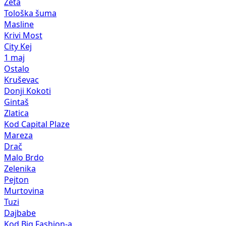
Zeta
Tološka šuma
Masline
Krivi Most
City Kej
1 maj
Ostalo
Kruševac
Donji Kokoti
Gintaš
Zlatica
Kod Capital Plaze
Mareza
Drač
Malo Brdo
Zelenika
Pejton
Murtovina
Tuzi
Dajbabe
Kod Big Fashion-a