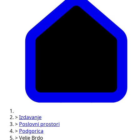
>
Izdavanje
>
Poslovni prostori
>
Podgorica
>
Velje Brdo