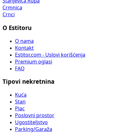
Stanjevića Rupa
Crmnica
Crnci
O Estitoru
O nama
Kontakt
Estitor.com - Uslovi korišćenja
Premium oglasi
FAQ
Tipovi nekretnina
Kuća
Stan
Plac
Poslovni prostor
Ugostiteljstvo
Parking/Garaža