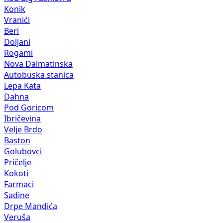
Konik
Vranići
Beri
Doljani
Rogami
Nova Dalmatinska
Autobuska stanica
Lepa Kata
Dahna
Pod Goricom
Ibričevina
Velje Brdo
Baston
Golubovci
Pričelje
Kokoti
Farmaci
Sadine
Drpe Mandića
Veruša