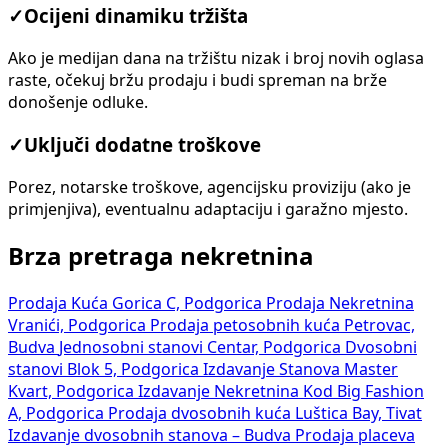
✓
Ocijeni dinamiku tržišta
Ako je medijan dana na tržištu nizak i broj novih oglasa
raste, očekuj bržu prodaju i budi spreman na brže
donošenje odluke.
✓
Uključi dodatne troškove
Porez, notarske troškove, agencijsku proviziju (ako je
primjenjiva), eventualnu adaptaciju i garažno mjesto.
Brza pretraga nekretnina
Prodaja Kuća Gorica C, Podgorica
Prodaja Nekretnina
Vranići, Podgorica
Prodaja petosobnih kuća Petrovac,
Budva
Jednosobni stanovi Centar, Podgorica
Dvosobni
stanovi Blok 5, Podgorica
Izdavanje Stanova Master
Kvart, Podgorica
Izdavanje Nekretnina Kod Big Fashion
A, Podgorica
Prodaja dvosobnih kuća Luštica Bay, Tivat
Izdavanje dvosobnih stanova – Budva
Prodaja placeva