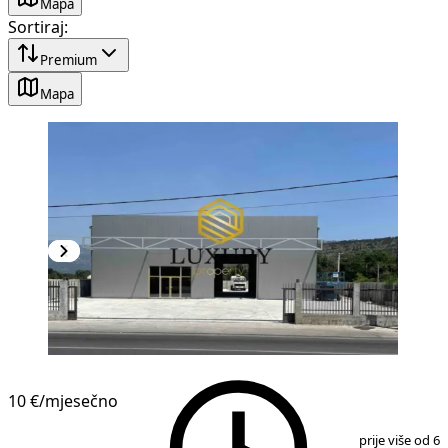
Mapa
Sortiraj
:
Premium
Mapa
10 €
/mjesečno
1
/
8
prije više od 6