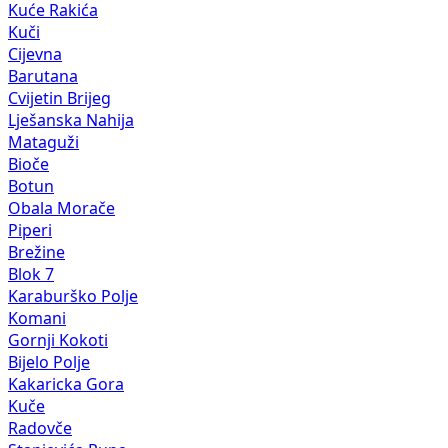
Kuće Rakića
Kuči
Cijevna
Barutana
Cvijetin Brijeg
Lješanska Nahija
Mataguži
Bioče
Botun
Obala Morače
Piperi
Brežine
Blok 7
Karaburško Polje
Komani
Gornji Kokoti
Bijelo Polje
Kakaricka Gora
Kuče
Radovče