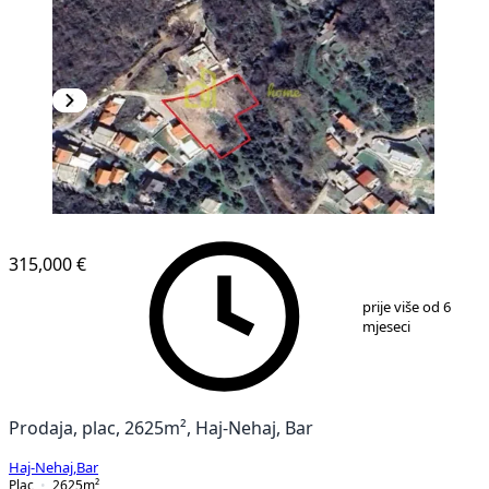
315,000 €
1
/
3
prije više od 6
mjeseci
Prodaja, plac, 2625m², Haj-Nehaj, Bar
Haj-Nehaj
,
Bar
Plac
2625
m²