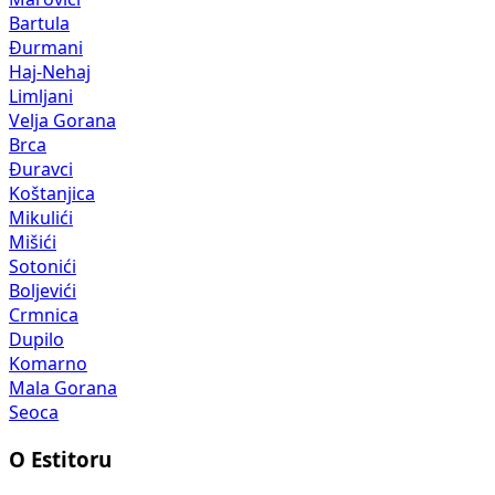
Bartula
Đurmani
Haj-Nehaj
Limljani
Velja Gorana
Brca
Đuravci
Koštanjica
Mikulići
Mišići
Sotonići
Boljevići
Crmnica
Dupilo
Komarno
Mala Gorana
Seoca
O Estitoru