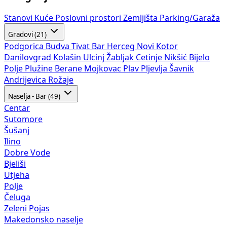
Stanovi
Kuće
Poslovni prostori
Zemljišta
Parking/Garaža
Gradovi (21)
Podgorica
Budva
Tivat
Bar
Herceg Novi
Kotor
Danilovgrad
Kolašin
Ulcinj
Žabljak
Cetinje
Nikšić
Bijelo
Polje
Plužine
Berane
Mojkovac
Plav
Pljevlja
Šavnik
Andrijevica
Rožaje
Naselja - Bar (49)
Centar
Sutomore
Šušanj
Ilino
Dobre Vode
Bjeliši
Utjeha
Polje
Čeluga
Zeleni Pojas
Makedonsko naselje