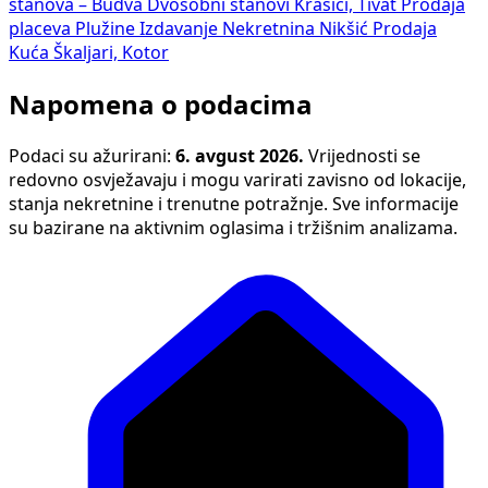
stanova – Budva
Dvosobni stanovi Krašići, Tivat
Prodaja
placeva Plužine
Izdavanje Nekretnina Nikšić
Prodaja
Kuća Škaljari, Kotor
Napomena o podacima
Podaci su ažurirani:
6. avgust 2026.
Vrijednosti se
redovno osvježavaju i mogu varirati zavisno od lokacije,
stanja nekretnine i trenutne potražnje. Sve informacije
su bazirane na aktivnim oglasima i tržišnim analizama.