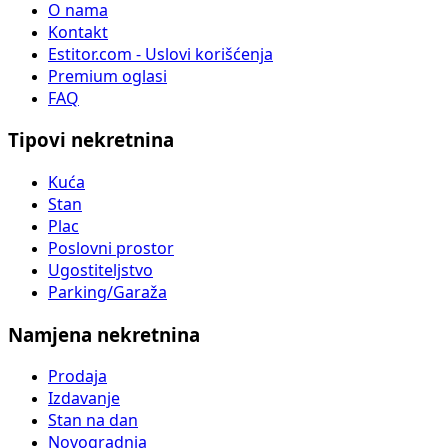
O nama
Kontakt
Estitor.com - Uslovi korišćenja
Premium oglasi
FAQ
Tipovi nekretnina
Kuća
Stan
Plac
Poslovni prostor
Ugostiteljstvo
Parking/Garaža
Namjena nekretnina
Prodaja
Izdavanje
Stan na dan
Novogradnja