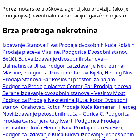
Porez, notarske troškove, agencijsku proviziju (ako je
primjenjiva), eventualnu adaptaciju i garažno mjesto.
Brza pretraga nekretnina
Izdavanje Stanova Tivat
Prodaja dvosobnih kuća Kolašin
Prodaja placeva Masline, Podgorica
Dvosobni stanovi
Bečići, Budva
Izdavanje dvosobnih stanova –
Dalmatinska Ulica, Podgorica
Izdavanje Nekretnina
Masline, Podgorica
Trosobni stanovi Bijela, Herceg Novi
Prodaja Stanova Bar
Poslovni prostori za najam
Podgorica
Prodaja placeva Centar, Bar
Prodaja placeva
Berane
Izdavanje dvosobnih stanova – Vezirov Most,
Podgorica
Prodaja Nekretnina Ljuta, Kotor
Dvosobni
stanovi Orahovac, Kotor
Prodaja Kuća Kamenari, Herceg
Novi
Izdavanje petosobnih kuća – Gorica C, Podgorica
Prodaja Garsonjera City Kvart, Podgorica
Prodaja
petosobnih kuća Herceg Novi
Prodaja placeva Beri,
Podgorica
Izdavanje Kuća Budva
Izdavanje jednosobnih