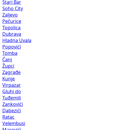
Stari Bar
Soho City
Zaljevo
Pečurice
Topolica
Dubrava
Hladna Uvala
Popovići
Tomba
Čanj
Župci
Zagrađe
Kunje
Virpazar
Gluhi do
Tuđemili
Zankovići
Dabezići
Ratac
Velembusi
Marovići