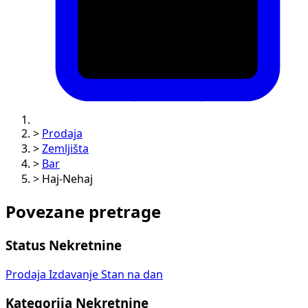
>
Prodaja
>
Zemljišta
>
Bar
>
Haj-Nehaj
Povezane pretrage
Status Nekretnine
Prodaja
Izdavanje
Stan na dan
Kategorija Nekretnine