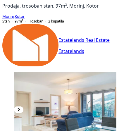
Prodaja, trosoban stan, 97m², Morinj, Kotor
Morinj
,
Kotor
Stan
97
m²
Trosoban
2
kupatila
Estatelands Real Estate
Estatelands