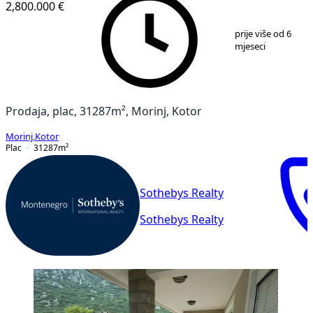
2,800.000 €
1
/
10
prije više od 6
mjeseci
Prodaja, plac, 31287m², Morinj, Kotor
Morinj
,
Kotor
Plac
31287
m²
Sothebys Realty
Sothebys Realty