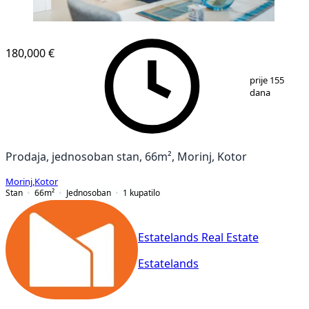
180,000 €
1
/
9
prije 155
dana
Prodaja, jednosoban stan, 66m², Morinj, Kotor
Morinj
,
Kotor
Stan
66
m²
Jednosoban
1
kupatilo
Estatelands Real Estate
Estatelands