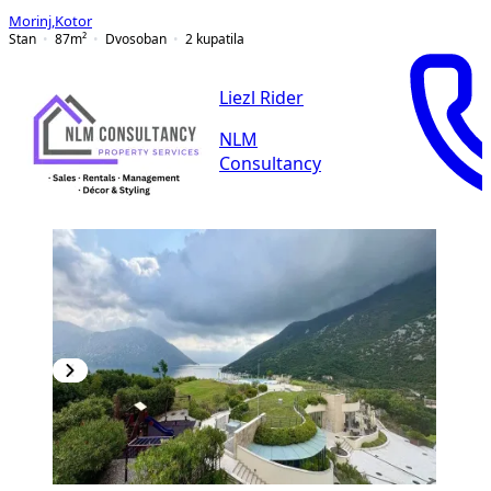
Morinj
,
Kotor
Stan
87
m²
Dvosoban
2
kupatila
Liezl Rider
NLM
Consultancy