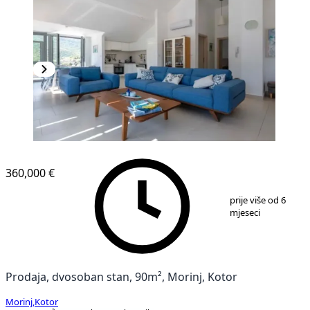
360,000 €
1
/
6
prije više od 6
mjeseci
Prodaja, dvosoban stan, 90m², Morinj, Kotor
Morinj
,
Kotor