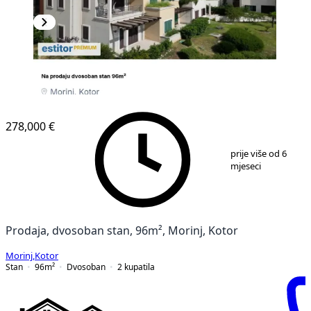
278,000 €
1
/
16
prije više od 6
mjeseci
Prodaja, dvosoban stan, 96m², Morinj, Kotor
Morinj
,
Kotor
Stan
96
m²
Dvosoban
2
kupatila