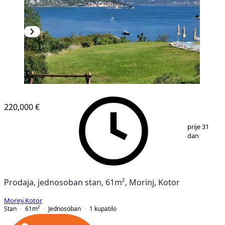
220,000 €
1
/
10
prije 31
dan
Prodaja, jednosoban stan, 61m², Morinj, Kotor
Morinj
,
Kotor
Stan
61
m²
Jednosoban
1
kupatilo