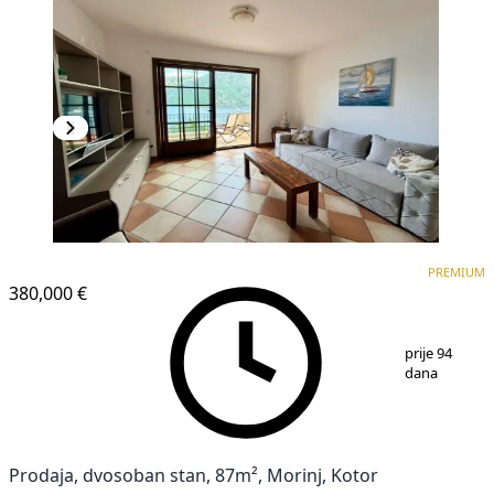
PREMIUM
PREMIUM
380,000 €
1
/
19
prije 94
dana
Prodaja, dvosoban stan, 87m², Morinj, Kotor