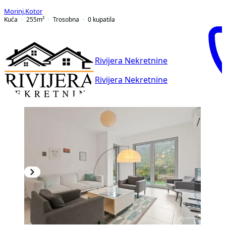
Morinj
,
Kotor
Kuća
255
m²
Trosobna
0
kupatila
Rivijera Nekretnine
Rivijera Nekretnine