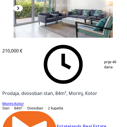
210,000 €
1
/
19
prije 40
dana
Prodaja, dvosoban stan, 84m², Morinj, Kotor
Morinj
,
Kotor
Stan
84
m²
Dvosoban
2
kupatila
Estatelands Real Estate