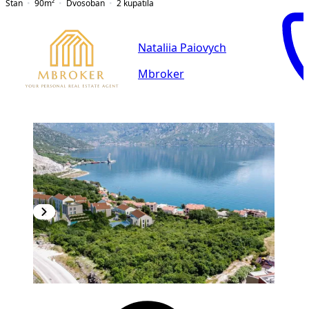
Stan
90
m²
Dvosoban
2
kupatila
Nataliia Paiovych
Mbroker