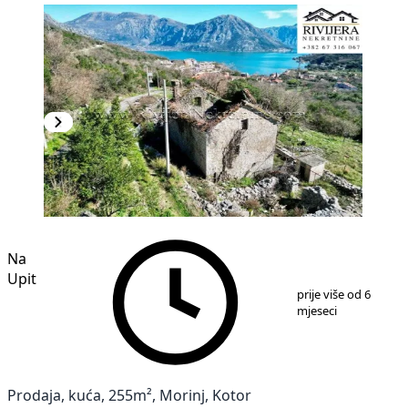
Na
Upit
1
/
19
prije više od 6
mjeseci
Prodaja, kuća, 255m², Morinj, Kotor