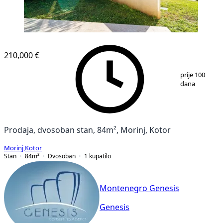
210,000 €
1
/
15
prije 100
dana
Prodaja, dvosoban stan, 84m², Morinj, Kotor
Morinj
,
Kotor
Stan
84
m²
Dvosoban
1
kupatilo
Montenegro Genesis
Genesis