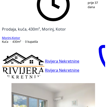
1
/
9
prije 37
dana
Prodaja, kuća, 430m², Morinj, Kotor
Morinj
,
Kotor
Kuća
430
m²
0
kupatila
Rivijera Nekretnine
Rivijera Nekretnine