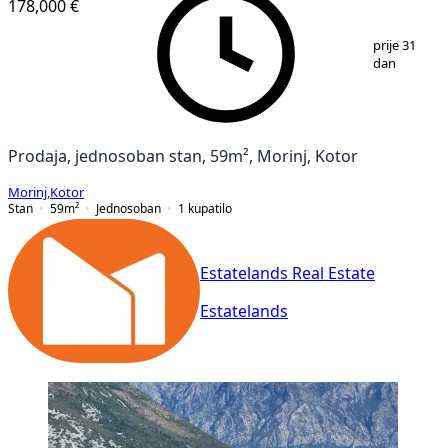
178,000 €
1
/
11
prije 31
dan
Prodaja, jednosoban stan, 59m², Morinj, Kotor
Morinj
,
Kotor
Stan
59
m²
Jednosoban
1
kupatilo
Estatelands Real Estate
Estatelands