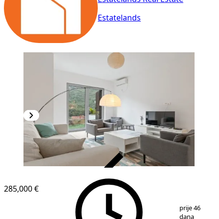
Estatelands
VERIFIKOVANO
285,000 €
1
/
15
prije 46
dana