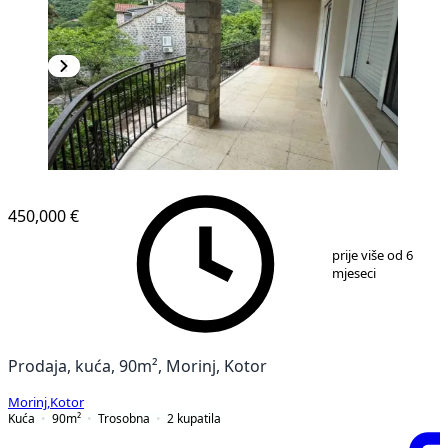
450,000 €
1
/
10
prije više od 6
mjeseci
Prodaja, kuća, 90m², Morinj, Kotor
Morinj
,
Kotor
Kuća
90
m²
Trosobna
2
kupatila