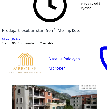
1
/
6
prije više od 6
mjeseci
Prodaja, trosoban stan, 96m², Morinj, Kotor
Morinj
,
Kotor
Stan
96
m²
Trosoban
2
kupatila
Nataliia Paiovych
Mbroker