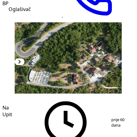
BP
Oglašivač
Na
Upit
1
/
20
prije 60
dana