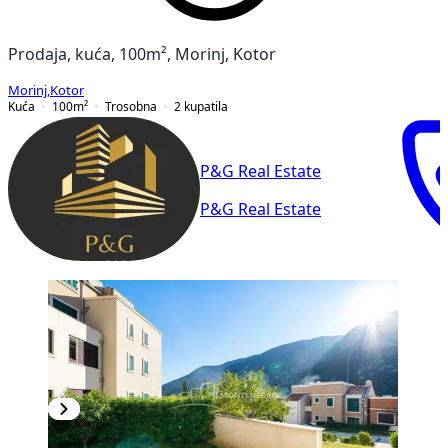
Prodaja, kuća, 100m², Morinj, Kotor
Morinj
,
Kotor
Kuća
100
m²
Trosobna
2
kupatila
P&G Real Estate
P&G Real Estate