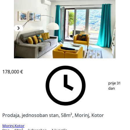
178,000 €
1
/
15
prije 31
dan
Prodaja, jednosoban stan, 58m², Morinj, Kotor
Morinj
,
Kotor