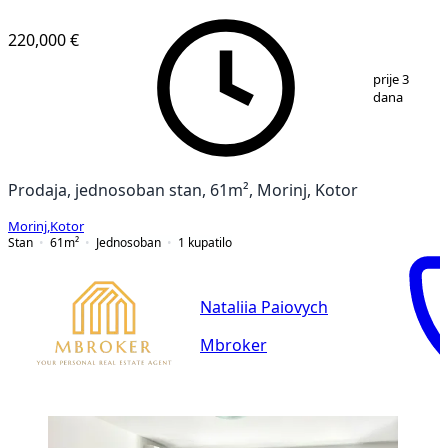
220,000 €
1
/
16
prije 3
dana
Prodaja, jednosoban stan, 61m², Morinj, Kotor
Morinj
,
Kotor
Stan
61
m²
Jednosoban
1
kupatilo
Nataliia Paiovych
Mbroker