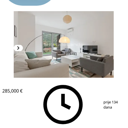
285,000 €
1
/
20
prije 134
dana