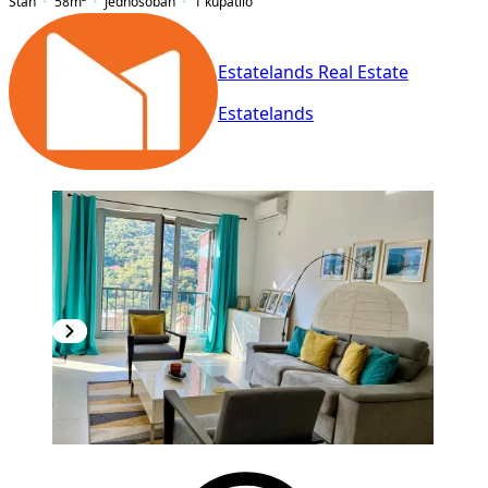
Stan
58
m²
Jednosoban
1
kupatilo
Estatelands Real Estate
Estatelands