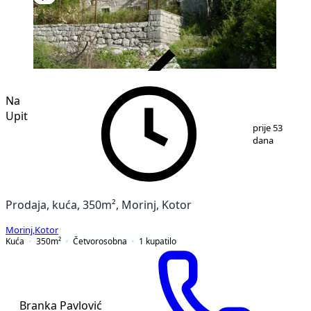
VERIFIKOVANO
Na
Upit
1
/
5
prije 53
dana
Prodaja, kuća, 350m², Morinj, Kotor
Morinj
,
Kotor
Kuća
350
m²
Četvorosobna
1
kupatilo
Branka Pavlović