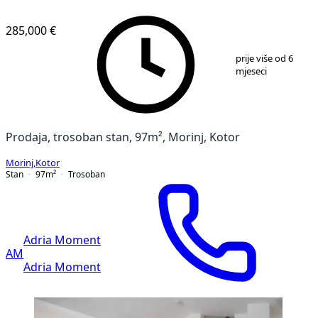
285,000 €
1
/
20
prije više od 6
mjeseci
Prodaja, trosoban stan, 97m², Morinj, Kotor
Morinj
,
Kotor
Stan
97
m²
Trosoban
Adria Moment
AM
Adria Moment