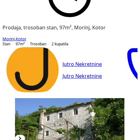
Prodaja, trosoban stan, 97m², Morinj, Kotor
Morinj
,
Kotor
Stan
97
m²
Trosoban
2
kupatila
Jutro Nekretnine
Jutro Nekretnine