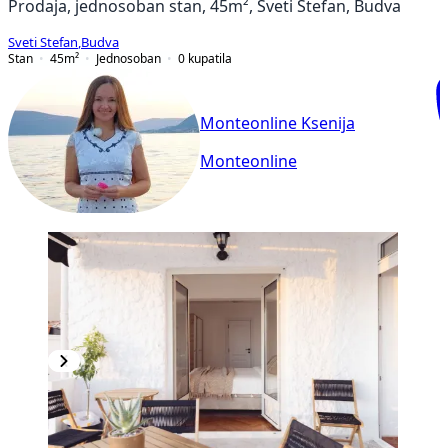
Prodaja, jednosoban stan, 45m², Sveti Stefan, Budva
Sveti Stefan
,
Budva
Stan
45
m²
Jednosoban
0
kupatila
Monteonline Ksenija
Monteonline