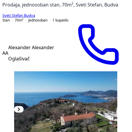
Prodaja, jednosoban stan, 70m², Sveti Stefan, Budva
Sveti Stefan
,
Budva
Stan
70
m²
Jednosoban
1
kupatilo
Alexander Alexander
AA
Oglašivač