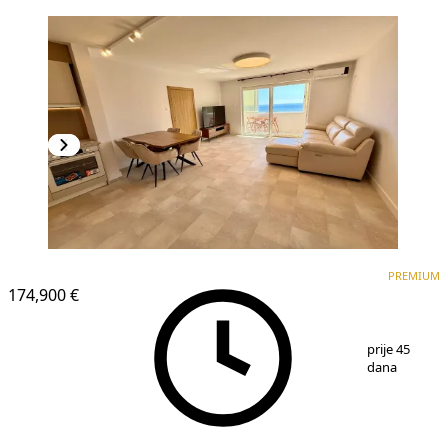
PREMIUM
PREMIUM
174,900 €
1
/
18
prije 45
dana