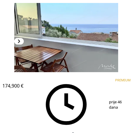
PREMIUM
NOVOGRADNJA
PREMIUM
174,900 €
1
/
17
prije 46
dana