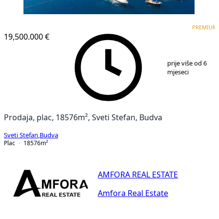
PREMIUM
PREMIUM
19,500.000 €
1
/
14
prije više od 6
mjeseci
Prodaja, plac, 18576m², Sveti Stefan, Budva
Sveti Stefan
,
Budva
Plac
18576
m²
AMFORA REAL ESTATE
Amfora Real Estate