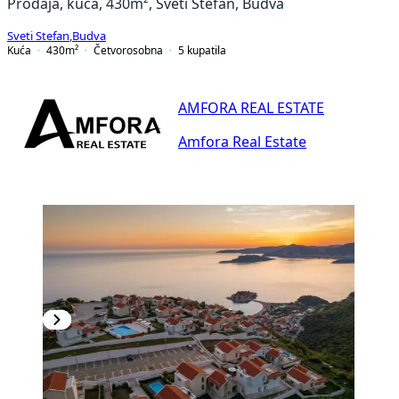
Prodaja, kuća, 430m², Sveti Stefan, Budva
Sveti Stefan
,
Budva
Kuća
430
m²
Četvorosobna
5
kupatila
AMFORA REAL ESTATE
Amfora Real Estate