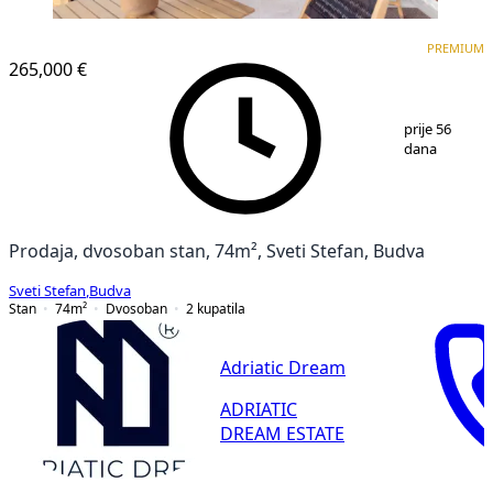
PREMIUM
PREMIUM
265,000 €
1
/
12
prije 56
dana
Prodaja, dvosoban stan, 74m², Sveti Stefan, Budva
Sveti Stefan
,
Budva
Stan
74
m²
Dvosoban
2
kupatila
Adriatic Dream
ADRIATIC
DREAM ESTATE