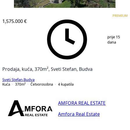
PREMIUM
PREMIUM
1,575.000 €
1
/
25
prije 15
dana
Prodaja, kuća, 370m², Sveti Stefan, Budva
Sveti Stefan
,
Budva
Kuća
370
m²
Četvorosobna
4
kupatila
AMFORA REAL ESTATE
Amfora Real Estate