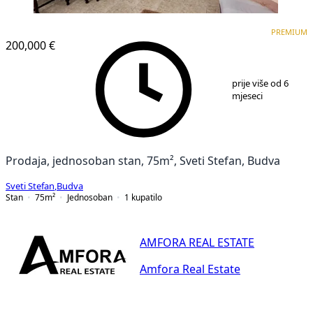
PREMIUM
PREMIUM
200,000 €
1
/
20
prije više od 6
mjeseci
Prodaja, jednosoban stan, 75m², Sveti Stefan, Budva
Sveti Stefan
,
Budva
Stan
75
m²
Jednosoban
1
kupatilo
AMFORA REAL ESTATE
Amfora Real Estate