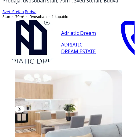
Prodaja, dvosoban stan, 70m², Sveti Stefan, Budva
Sveti Stefan
,
Budva
Stan
70
m²
Dvosoban
1
kupatilo
Adriatic Dream
ADRIATIC
DREAM ESTATE