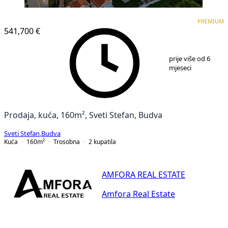
PREMIUM
PREMIUM
541,700 €
1
/
25
prije više od 6
mjeseci
Prodaja, kuća, 160m², Sveti Stefan, Budva
Sveti Stefan
,
Budva
Kuća
160
m²
Trosobna
2
kupatila
AMFORA REAL ESTATE
Amfora Real Estate