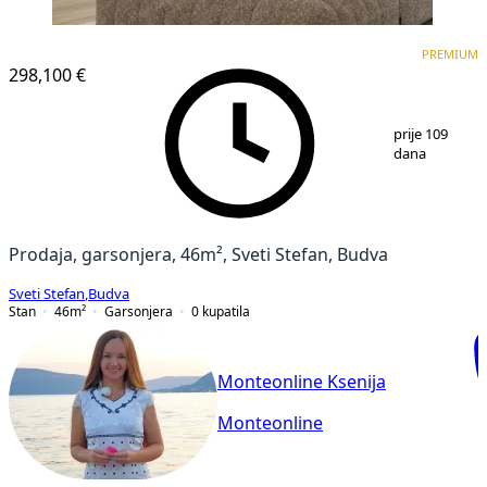
PREMIUM
NOVOGRADNJA
PREMIUM
298,100 €
1
/
14
prije 109
dana
Prodaja, garsonjera, 46m², Sveti Stefan, Budva
Sveti Stefan
,
Budva
Stan
46
m²
Garsonjera
0
kupatila
Monteonline Ksenija
Monteonline