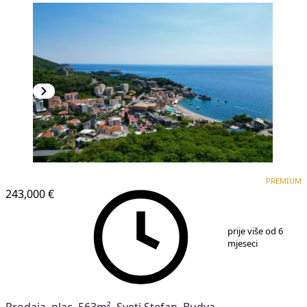
PREMIUM
PREMIUM
243,000 €
1
/
5
prije više od 6
mjeseci
Prodaja, plac, 563m², Sveti Stefan, Budva