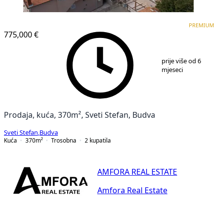
PREMIUM
PREMIUM
775,000 €
1
/
25
prije više od 6
mjeseci
Prodaja, kuća, 370m², Sveti Stefan, Budva
Sveti Stefan
,
Budva
Kuća
370
m²
Trosobna
2
kupatila
AMFORA REAL ESTATE
Amfora Real Estate