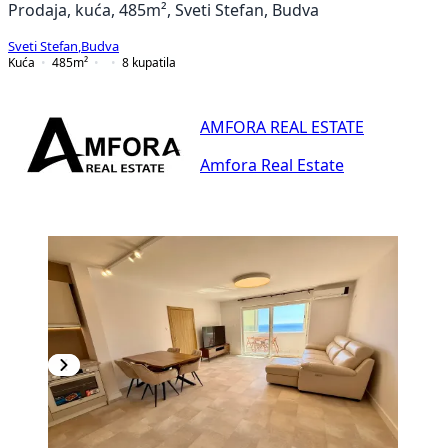
Prodaja, kuća, 485m², Sveti Stefan, Budva
Sveti Stefan
,
Budva
Kuća
485
m²
8
kupatila
AMFORA REAL ESTATE
Amfora Real Estate