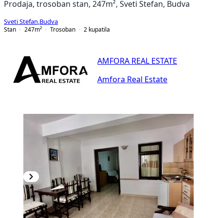
Prodaja, trosoban stan, 247m², Sveti Stefan, Budva
Sveti Stefan
,
Budva
Stan
247
m²
Trosoban
2
kupatila
AMFORA REAL ESTATE
Amfora Real Estate