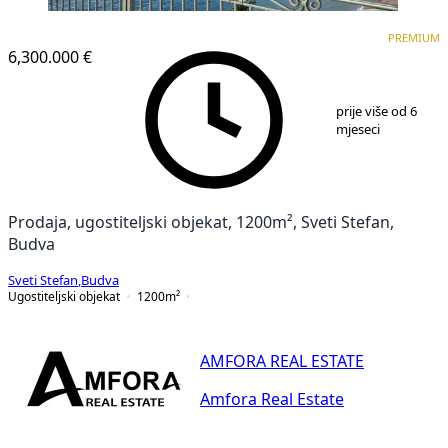
PREMIUM
PREMIUM
6,300.000 €
1
/
25
prije više od 6
mjeseci
Prodaja, ugostiteljski objekat, 1200m², Sveti Stefan,
Budva
Sveti Stefan
,
Budva
Ugostiteljski objekat
1200
m²
AMFORA REAL ESTATE
Amfora Real Estate