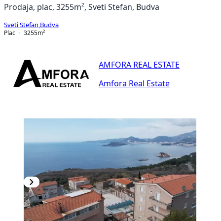
Prodaja, plac, 3255m², Sveti Stefan, Budva
Sveti Stefan
,
Budva
Plac
3255
m²
AMFORA REAL ESTATE
Amfora Real Estate