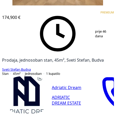
PREMIUM
PREMIUM
174,900 €
1
/
18
prije 46
dana
Prodaja, jednosoban stan, 45m², Sveti Stefan, Budva
Sveti Stefan
,
Budva
Stan
45
m²
Jednosoban
1
kupatilo
Adriatic Dream
ADRIATIC
DREAM ESTATE