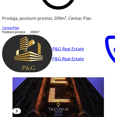
Prodaja, poslovni prostor, 209m², Centar, Plav
Centar
,
Plav
Poslovni prostor
209
m²
P&G Real Estate
P&G Real Estate