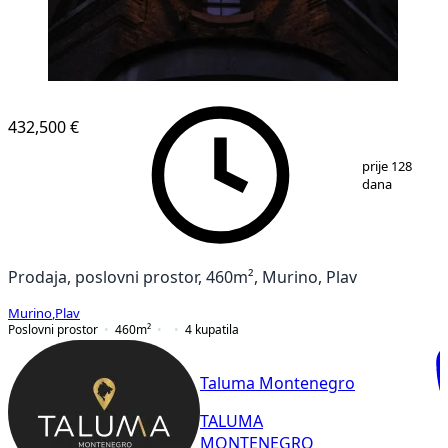
432,500 €
1
/
15
prije 128
dana
Prodaja, poslovni prostor, 460m², Murino, Plav
Murino
,
Plav
Poslovni prostor
460
m²
4
kupatila
Taluma Montenegro
TALUMA
MONTENEGRO