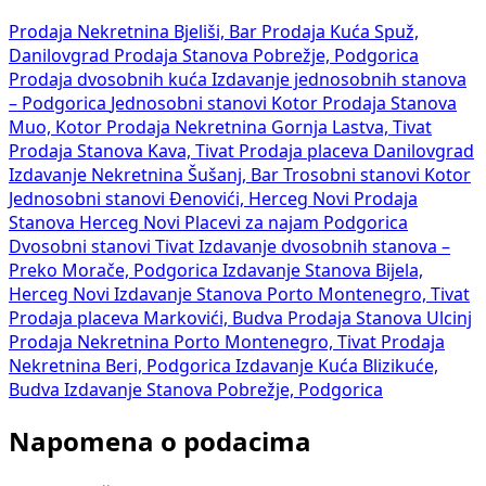
Prodaja Nekretnina Bjeliši, Bar
Prodaja Kuća Spuž,
Danilovgrad
Prodaja Stanova Pobrežje, Podgorica
Prodaja dvosobnih kuća
Izdavanje jednosobnih stanova
– Podgorica
Jednosobni stanovi Kotor
Prodaja Stanova
Muo, Kotor
Prodaja Nekretnina Gornja Lastva, Tivat
Prodaja Stanova Kava, Tivat
Prodaja placeva Danilovgrad
Izdavanje Nekretnina Šušanj, Bar
Trosobni stanovi Kotor
Jednosobni stanovi Đenovići, Herceg Novi
Prodaja
Stanova Herceg Novi
Placevi za najam Podgorica
Dvosobni stanovi Tivat
Izdavanje dvosobnih stanova –
Preko Morače, Podgorica
Izdavanje Stanova Bijela,
Herceg Novi
Izdavanje Stanova Porto Montenegro, Tivat
Prodaja placeva Markovići, Budva
Prodaja Stanova Ulcinj
Prodaja Nekretnina Porto Montenegro, Tivat
Prodaja
Nekretnina Beri, Podgorica
Izdavanje Kuća Blizikuće,
Budva
Izdavanje Stanova Pobrežje, Podgorica
Napomena o podacima