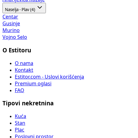
Naselja - Plav (4)
Centar
Gusinje
Murino
Vojno Selo
O Estitoru
O nama
Kontakt
Estitor.com - Uslovi korišćenja
Premium oglasi
FAQ
Tipovi nekretnina
Kuća
Stan
Plac
Poslovni prostor