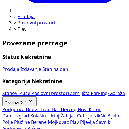
>
Prodaja
>
Poslovni prostori
>
Plav
Povezane pretrage
Status Nekretnine
Prodaja
Izdavanje
Stan na dan
Kategorija Nekretnine
Stanovi
Kuće
Poslovni prostori
Zemljišta
Parking/Garaža
Gradovi (21)
Podgorica
Budva
Tivat
Bar
Herceg Novi
Kotor
Danilovgrad
Kolašin
Ulcinj
Žabljak
Cetinje
Nikšić
Bijelo
Polje
Plužine
Berane
Mojkovac
Plav
Pljevlja
Šavnik
Andrijevica
Rožaje