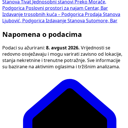
Stanova Tivat
Jednosobni stanovi Preko Morače,
Podgorica
Poslovni prostori za najam Centar, Bar
Izdavanje trosobnih kuća – Podgorica
Prodaja Stanova
Ljubović, Podgorica
Izdavanje Stanova Sutomore, Bar
Napomena o podacima
Podaci su ažurirani:
8. avgust 2026.
Vrijednosti se
redovno osvježavaju i mogu varirati zavisno od lokacije,
stanja nekretnine i trenutne potražnje. Sve informacije
su bazirane na aktivnim oglasima i tržišnim analizama.