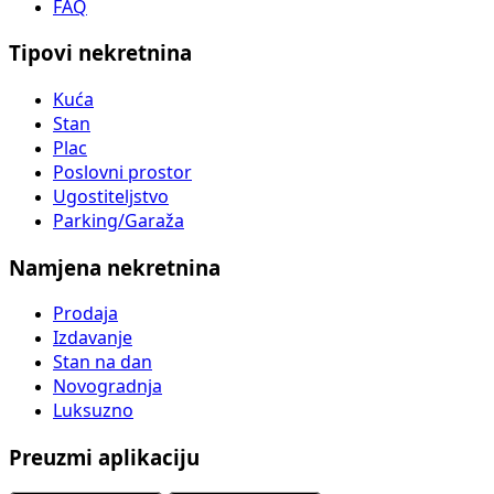
FAQ
Tipovi nekretnina
Kuća
Stan
Plac
Poslovni prostor
Ugostiteljstvo
Parking/Garaža
Namjena nekretnina
Prodaja
Izdavanje
Stan na dan
Novogradnja
Luksuzno
Preuzmi aplikaciju