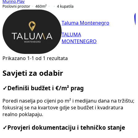
Murino
,
Plav
Poslovni prostor
460
m²
4
kupatila
Taluma Montenegro
TALUMA
MONTENEGRO
Prikazano 1-1 od 1 rezultata
Savjeti za odabir
✓
Definiši budžet i €/m² prag
Poredi naselja po cijeni po m² i medijanu dana na tržištu;
fokusiraj se na kvartove gdje se budžet i kvadratura
realno poklapaju.
✓
Provjeri dokumentaciju i tehničko stanje