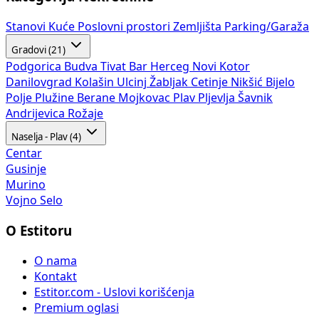
Stanovi
Kuće
Poslovni prostori
Zemljišta
Parking/Garaža
Gradovi (21)
Podgorica
Budva
Tivat
Bar
Herceg Novi
Kotor
Danilovgrad
Kolašin
Ulcinj
Žabljak
Cetinje
Nikšić
Bijelo
Polje
Plužine
Berane
Mojkovac
Plav
Pljevlja
Šavnik
Andrijevica
Rožaje
Naselja - Plav (4)
Centar
Gusinje
Murino
Vojno Selo
O Estitoru
O nama
Kontakt
Estitor.com - Uslovi korišćenja
Premium oglasi