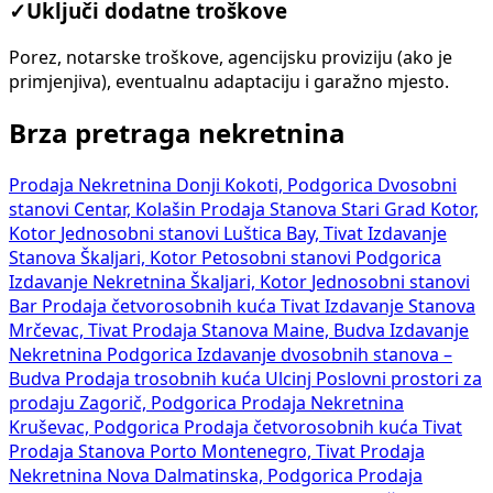
✓
Uključi dodatne troškove
Porez, notarske troškove, agencijsku proviziju (ako je
primjenjiva), eventualnu adaptaciju i garažno mjesto.
Brza pretraga nekretnina
Prodaja Nekretnina Donji Kokoti, Podgorica
Dvosobni
stanovi Centar, Kolašin
Prodaja Stanova Stari Grad Kotor,
Kotor
Jednosobni stanovi Luštica Bay, Tivat
Izdavanje
Stanova Škaljari, Kotor
Petosobni stanovi Podgorica
Izdavanje Nekretnina Škaljari, Kotor
Jednosobni stanovi
Bar
Prodaja četvorosobnih kuća Tivat
Izdavanje Stanova
Mrčevac, Tivat
Prodaja Stanova Maine, Budva
Izdavanje
Nekretnina Podgorica
Izdavanje dvosobnih stanova –
Budva
Prodaja trosobnih kuća Ulcinj
Poslovni prostori za
prodaju Zagorič, Podgorica
Prodaja Nekretnina
Kruševac, Podgorica
Prodaja četvorosobnih kuća Tivat
Prodaja Stanova Porto Montenegro, Tivat
Prodaja
Nekretnina Nova Dalmatinska, Podgorica
Prodaja