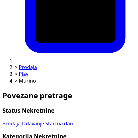
>
Prodaja
>
Plav
>
Murino
Povezane pretrage
Status Nekretnine
Prodaja
Izdavanje
Stan na dan
Kategorija Nekretnine