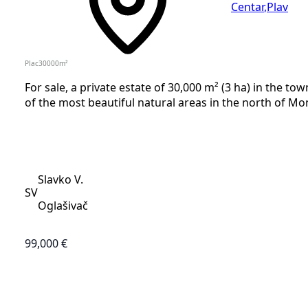
Centar
,
Plav
Plac
30000
m²
For sale, a private estate of 30,000 m² (3 ha) in the to
of the most beautiful natural areas in the north of Mo
Slavko V.
SV
Oglašivač
99,000 €