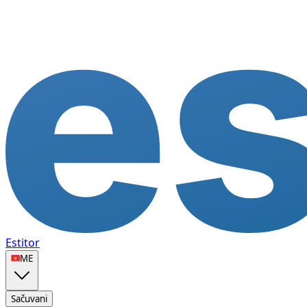
Estitor
🇲🇪
ME
Sačuvani