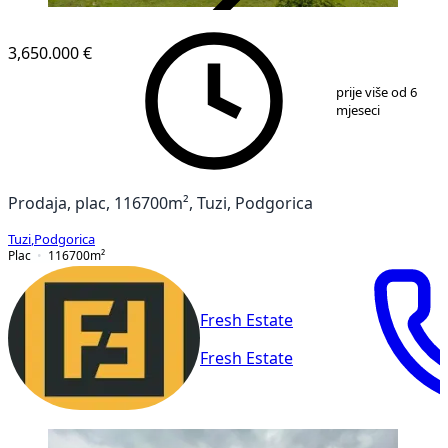
VERIFIKOVANO
3,650.000 €
1
/
10
prije više od 6
mjeseci
Prodaja, plac, 116700m², Tuzi, Podgorica
Tuzi
,
Podgorica
Plac
116700
m²
Fresh Estate
Fresh Estate