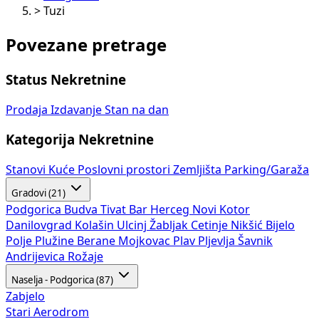
>
Tuzi
Povezane pretrage
Status Nekretnine
Prodaja
Izdavanje
Stan na dan
Kategorija Nekretnine
Stanovi
Kuće
Poslovni prostori
Zemljišta
Parking/Garaža
Gradovi (21)
Podgorica
Budva
Tivat
Bar
Herceg Novi
Kotor
Danilovgrad
Kolašin
Ulcinj
Žabljak
Cetinje
Nikšić
Bijelo
Polje
Plužine
Berane
Mojkovac
Plav
Pljevlja
Šavnik
Andrijevica
Rožaje
Naselja - Podgorica (87)
Zabjelo
Stari Aerodrom