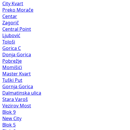
City Kvart
Preko Morače
Centar
Zagorič
Central Point
Ljubović
Tološi
Gorica C
Donja Gorica
Pobrežje
Momišići
Master Kvart
Tuški Put
Gornja Gorica
Dalmatinska ulica
Stara Varoš
Vezirov Most
Blok 9
New City
Blok 5