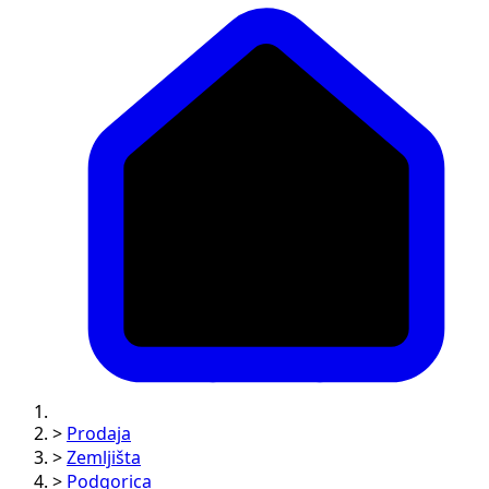
>
Prodaja
>
Zemljišta
>
Podgorica