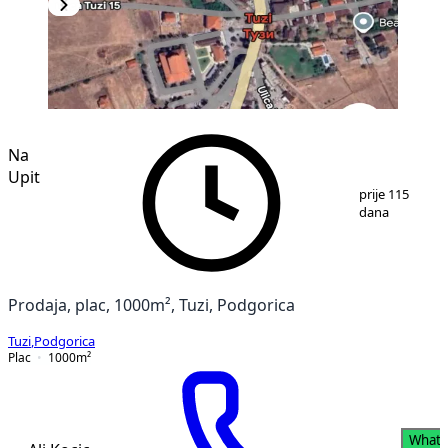
Na
Upit
1
/
4
prije 115
dana
Prodaja, plac, 1000m², Tuzi, Podgorica
Tuzi
,
Podgorica
Plac
1000
m²
What