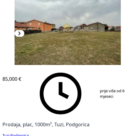
85,000 €
1
/
4
prije više od 6
mjeseci
Prodaja, plac, 1000m², Tuzi, Podgorica
Tuzi
,
Podgorica