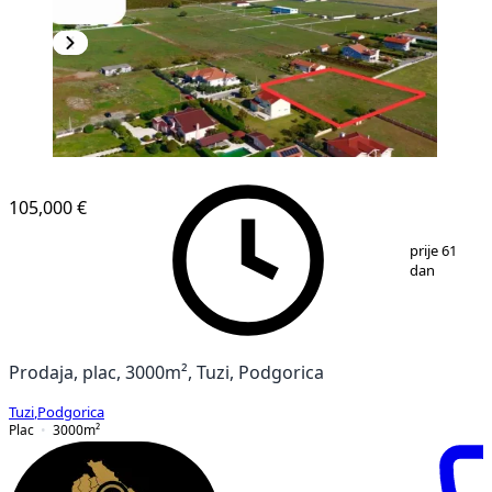
105,000 €
1
/
2
prije 61
dan
Prodaja, plac, 3000m², Tuzi, Podgorica
Tuzi
,
Podgorica
Plac
3000
m²