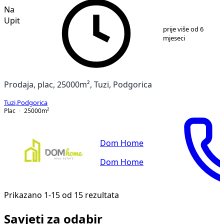
Na
Upit
1
/
4
prije više od 6
mjeseci
Prodaja, plac, 25000m², Tuzi, Podgorica
Tuzi
,
Podgorica
Plac
25000
m²
Dom Home
Dom Home
Prikazano 1-15 od 15 rezultata
Savjeti za odabir