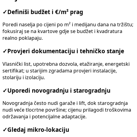
✓
Definiši budžet i €/m² prag
Poredi naselja po cijeni po m² i medijanu dana na tržištu;
fokusiraj se na kvartove gdje se budžet i kvadratura
realno poklapaju.
✓
Provjeri dokumentaciju i tehničko stanje
Vlasnički list, upotrebna dozvola, etažiranje, energetski
sertifikat; u starijim zgradama provjeri instalacije,
stolariju i izolaciju.
✓
Uporedi novogradnju i starogradnju
Novogradnja često nudi garaže i lift, dok starogradnja
nudi veće tlocrtne površine; cijenu prilagodi troškovima
održavanja i potencijalne adaptacije.
✓
Gledaj mikro-lokaciju