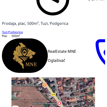
Prodaja, plac, 500m², Tuzi, Podgorica
Tuzi
,
Podgorica
Plac
500
m²
RealEstate MNE
Oglašivač