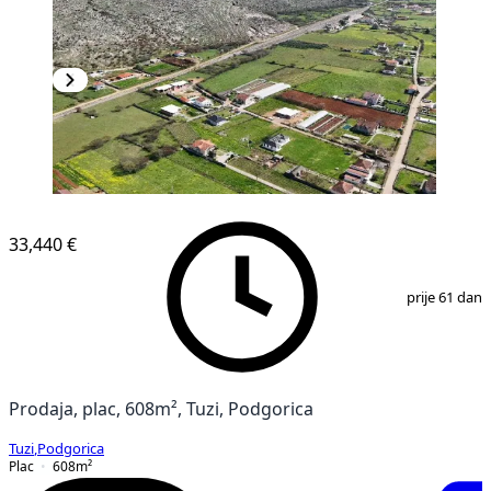
33,440 €
1
/
3
prije 61 dan
Prodaja, plac, 608m², Tuzi, Podgorica
Tuzi
,
Podgorica
Plac
608
m²