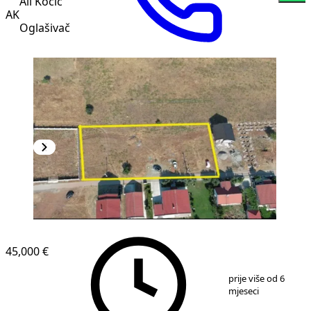
Ali Kocic
AK
Oglašivač
45,000 €
1
/
7
prije više od 6
mjeseci