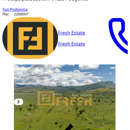
Tuzi
,
Podgorica
Plac
22000
m²
Fresh Estate
Fresh Estate