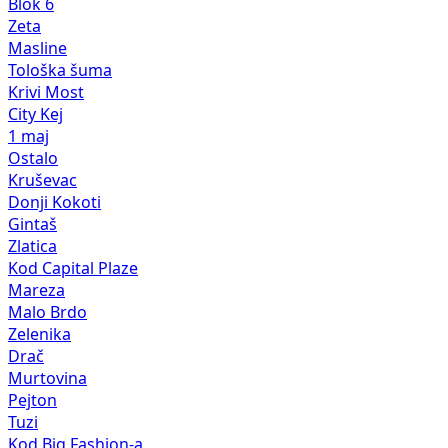
Blok 6
Zeta
Masline
Tološka šuma
Krivi Most
City Kej
1 maj
Ostalo
Kruševac
Donji Kokoti
Gintaš
Zlatica
Kod Capital Plaze
Mareza
Malo Brdo
Zelenika
Drač
Murtovina
Pejton
Tuzi
Kod Big Fashion-a