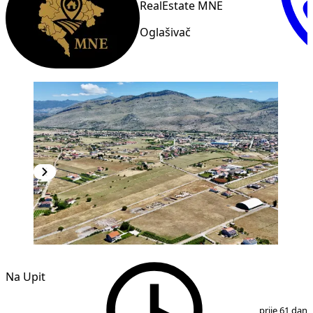
RealEstate MNE
Oglašivač
Na Upit
1
/
5
prije 61 dan