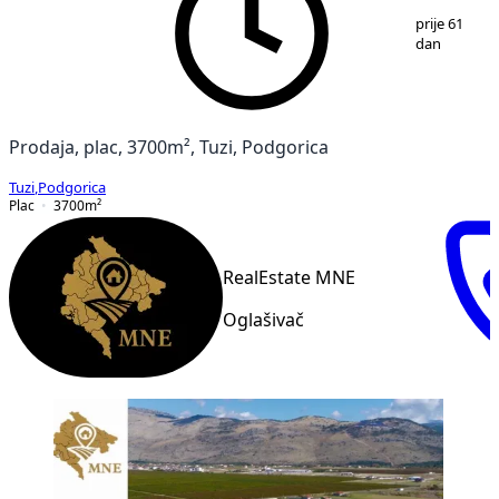
1
/
5
prije 61
dan
Prodaja, plac, 3700m², Tuzi, Podgorica
Tuzi
,
Podgorica
Plac
3700
m²
RealEstate MNE
Oglašivač