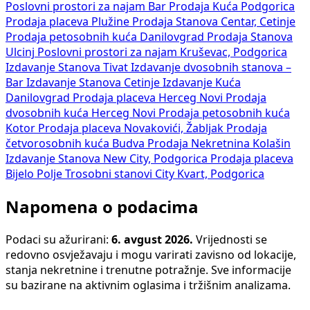
Poslovni prostori za najam Bar
Prodaja Kuća Podgorica
Prodaja placeva Plužine
Prodaja Stanova Centar, Cetinje
Prodaja petosobnih kuća Danilovgrad
Prodaja Stanova
Ulcinj
Poslovni prostori za najam Kruševac, Podgorica
Izdavanje Stanova Tivat
Izdavanje dvosobnih stanova –
Bar
Izdavanje Stanova Cetinje
Izdavanje Kuća
Danilovgrad
Prodaja placeva Herceg Novi
Prodaja
dvosobnih kuća Herceg Novi
Prodaja petosobnih kuća
Kotor
Prodaja placeva Novakovići, Žabljak
Prodaja
četvorosobnih kuća Budva
Prodaja Nekretnina Kolašin
Izdavanje Stanova New City, Podgorica
Prodaja placeva
Bijelo Polje
Trosobni stanovi City Kvart, Podgorica
Napomena o podacima
Podaci su ažurirani:
6. avgust 2026.
Vrijednosti se
redovno osvježavaju i mogu varirati zavisno od lokacije,
stanja nekretnine i trenutne potražnje. Sve informacije
su bazirane na aktivnim oglasima i tržišnim analizama.