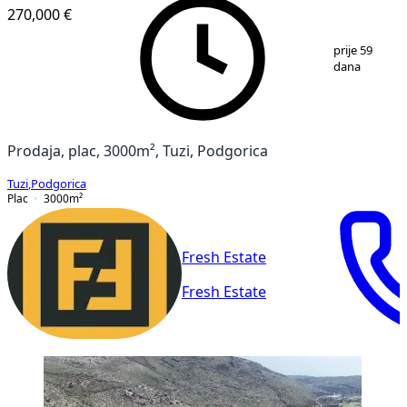
270,000 €
1
/
4
prije 59
dana
Prodaja, plac, 3000m², Tuzi, Podgorica
Tuzi
,
Podgorica
Plac
3000
m²
Fresh Estate
Fresh Estate