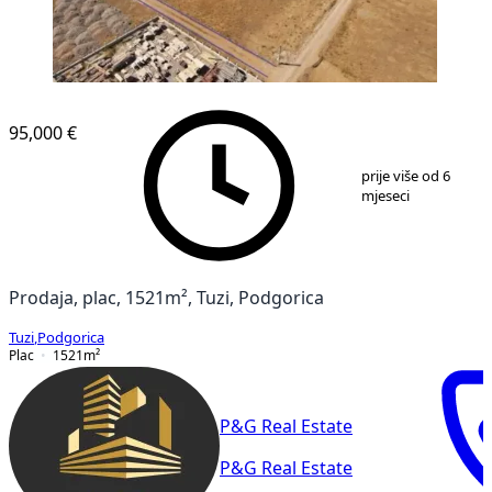
95,000 €
1
/
2
prije više od 6
mjeseci
Prodaja, plac, 1521m², Tuzi, Podgorica
Tuzi
,
Podgorica
Plac
1521
m²
P&G Real Estate
P&G Real Estate