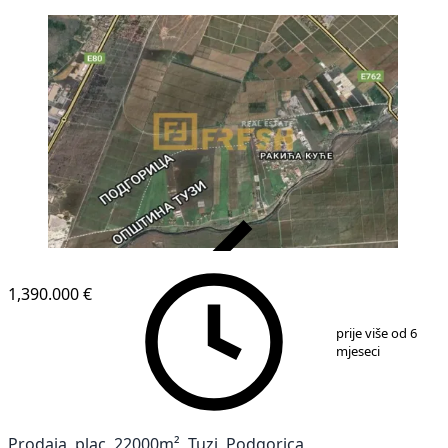
VERIFIKOVANO
1,390.000 €
1
/
1
prije više od 6
mjeseci
Prodaja, plac, 22000m², Tuzi, Podgorica