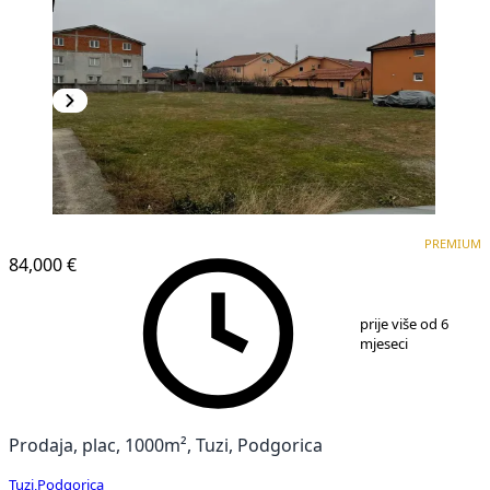
PREMIUM
PREMIUM
84,000 €
1
/
3
prije više od 6
mjeseci
Prodaja, plac, 1000m², Tuzi, Podgorica
Tuzi
,
Podgorica