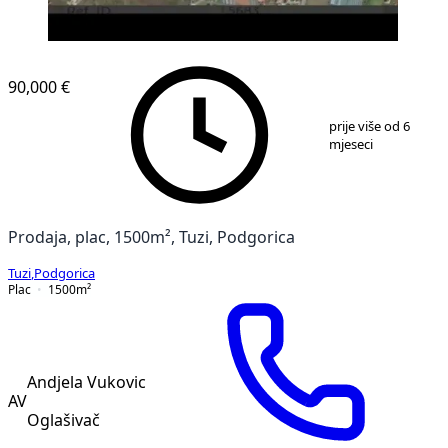
90,000 €
1
/
3
prije više od 6
mjeseci
Prodaja, plac, 1500m², Tuzi, Podgorica
Tuzi
,
Podgorica
Plac
1500
m²
Andjela Vukovic
AV
Oglašivač