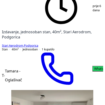
1
/
8
prije 6
dana
Izdavanje, jednosoban stan, 40m², Stari Aerodrom,
Podgorica
Stari Aerodrom
,
Podgorica
Stan
40
m²
Jednosoban
1
kupatilo
Whats
Tamara -
T-
Oglašivač