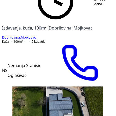
dana
Izdavanje, kuća, 100m², Dobrilovina, Mojkovac
Dobrilovina
,
Mojkovac
Kuća
100
m²
2
kupatila
Nemanja Stanisic
NS
Oglašivač