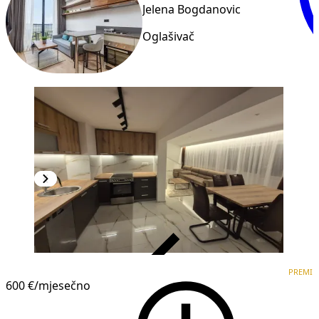
Jelena Bogdanovic
Oglašivač
VERIFIKOVANO
PREMI
PREMIUM
NOVOGRADNJA
600 €
/mjesečno
1
/
11