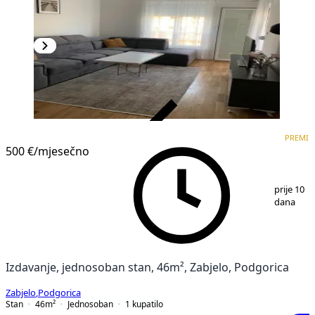
VERIFIKOVANO
PREMI
PREMIUM
500 €
/mjesečno
1
/
10
prije 10
dana
Izdavanje, jednosoban stan, 46m², Zabjelo, Podgorica
Zabjelo
,
Podgorica
Stan
46
m²
Jednosoban
1
kupatilo