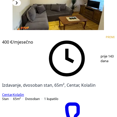
PREMIUM
PREMI
400 €
/mjesečno
1
/
8
prije 143
dana
Izdavanje, dvosoban stan, 65m², Centar, Kolašin
Centar
,
Kolašin
Stan
65
m²
Dvosoban
1
kupatilo