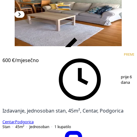
VERIFIKOVANO
PREMI
PREMIUM
600 €
/mjesečno
1
/
5
prije 6
dana
Izdavanje, jednosoban stan, 45m², Centar, Podgorica
Centar
,
Podgorica
Stan
45
m²
Jednosoban
1
kupatilo