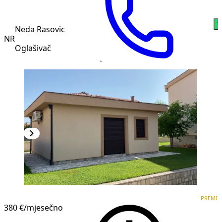
W
Neda Rasovic
NR
Oglašivač
PREMIUM
NOVOGRADNJA
PREMI
380 €
/mjesečno