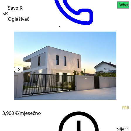
Whats
Savo R
SR
Oglašivač
PREMIUM
PREM
3,900 €
/mjesečno
1
/
15
prije 11