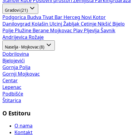
Stanovi
Kuće
Poslovni prostori
Zemljišta
Parking/Garaža
Gradovi (21)
Podgorica
Budva
Tivat
Bar
Herceg Novi
Kotor
Danilovgrad
Kolašin
Ulcinj
Žabljak
Cetinje
Nikšić
Bijelo
Polje
Plužine
Berane
Mojkovac
Plav
Pljevlja
Šavnik
Andrijevica
Rožaje
Naselja - Mojkovac (8)
Dobrilovina
Bjelojevići
Gornja Polja
Gornji Mojkovac
Centar
Lepenac
Podbišće
Štitarica
O Estitoru
O nama
Kontakt