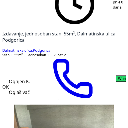
prije 0
dana
Izdavanje, jednosoban stan, 55m², Dalmatinska ulica,
Podgorica
Dalmatinska ulica
,
Podgorica
Stan
55
m²
Jednosoban
1
kupatilo
What
Ognjen K.
OK
Oglašivač