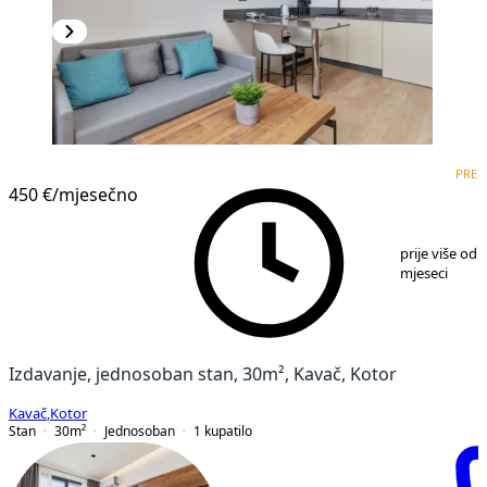
PREMIUM
NOVOGRADNJA
PRE
450 €
/mjesečno
1
/
11
prije više od 
mjeseci
Izdavanje, jednosoban stan, 30m², Kavač, Kotor
Kavač
,
Kotor
Stan
30
m²
Jednosoban
1
kupatilo