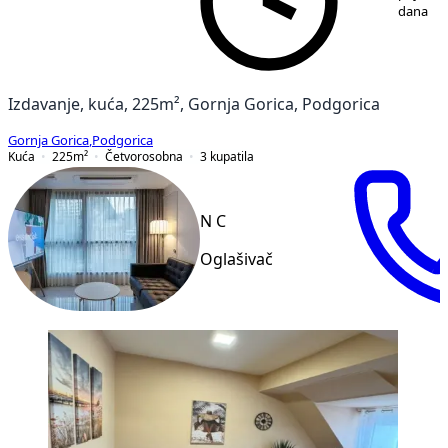
dana
Izdavanje, kuća, 225m², Gornja Gorica, Podgorica
Gornja Gorica
,
Podgorica
Kuća
225
m²
Četvorosobna
3
kupatila
N C
Oglašivač