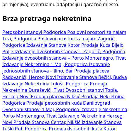
primjenjiva), eventualnu adaptaciju i garažno mjesto.
Brza pretraga nekretnina
Petosobni stanovi Podgorica
Poslovni prostori za najam
Tuzi, Podgorica
Poslovni prostori za najam Zagorič,
Podgorica
Izdavanje Stanova Kotor
Prodaja Kuća Bijelo
Polje
Izdavanje dvosobnih stanova – Zagorič, Podgorica
Izdavanje dvosobnih stanova – Porto Montenegro, Tivat
Izdavanje Nekretnina 1 Maj, Podgorica
Izdavanje
jednosobnih stanova – Ilino, Bar
Prodaja placeva
Radovanići, Herceg Novi
Izdavanje Stanova Bečići, Budva
Izdavanje Nekretnina Tološi, Podgorica
Prodaja
Nekretnina Đuraševići, Tivat
Dvosobni stanovi Topla,
Herceg Novi
Prodaja placeva Nikšić
Prodaja Nekretnina
Podgorica
Prodaja petosobnih kuća Danilovgrad
Dvosobni stanovi 1 Maj, Podgorica
Izdavanje Nekretnina
Porto Montenegro, Tivat
Izdavanje Nekretnina Herceg
Novi
Prodaja Stanova Centar, Nikšić
Izdavanje Stanova
Tuški Put, Podgorica
Prodaja dvosobnih kuća Kotor