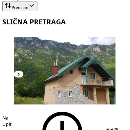
Premium
SLIČNA PRETRAGA
Na
Upit
1
/
21
prije 39