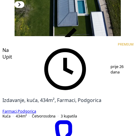
VERIFIKOVANO
PREMIUM
PREMIUM
Na
Upit
1
/
11
prije 26
dana
Izdavanje, kuća, 434m², Farmaci, Podgorica
Farmaci
,
Podgorica
Kuća
434
m²
Četvorosobna
3
kupatila