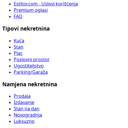
Estitor.com - Uslovi korišćenja
Premium oglasi
FAQ
Tipovi nekretnina
Kuća
Stan
Plac
Poslovni prostor
Ugostiteljstvo
Parking/Garaža
Namjena nekretnina
Prodaja
Izdavanje
Stan na dan
Novogradnja
Luksuzno