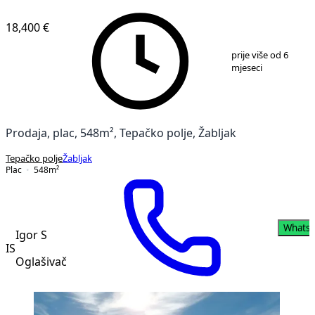
18,400 €
1
/
5
prije više od 6
mjeseci
Prodaja, plac, 548m², Tepačko polje, Žabljak
Tepačko polje
Žabljak
Plac
548
m²
Whats
Igor S
IS
Oglašivač