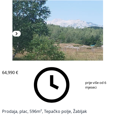
64,990 €
1
/
10
prije više od 6
mjeseci
Prodaja, plac, 596m², Tepačko polje, Žabljak