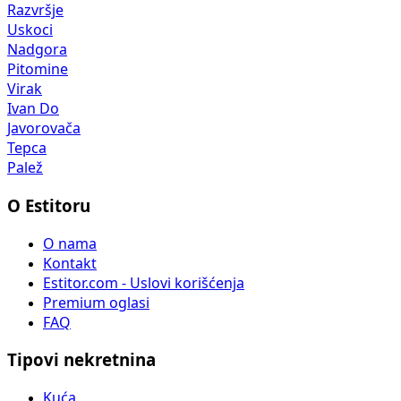
Razvršje
Uskoci
Nadgora
Pitomine
Virak
Ivan Do
Javorovača
Tepca
Palež
O Estitoru
O nama
Kontakt
Estitor.com - Uslovi korišćenja
Premium oglasi
FAQ
Tipovi nekretnina
Kuća