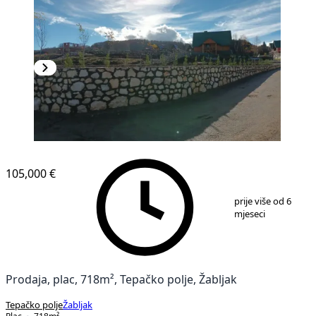
105,000 €
1
/
9
prije više od 6
mjeseci
Prodaja, plac, 718m², Tepačko polje, Žabljak
Tepačko polje
Žabljak