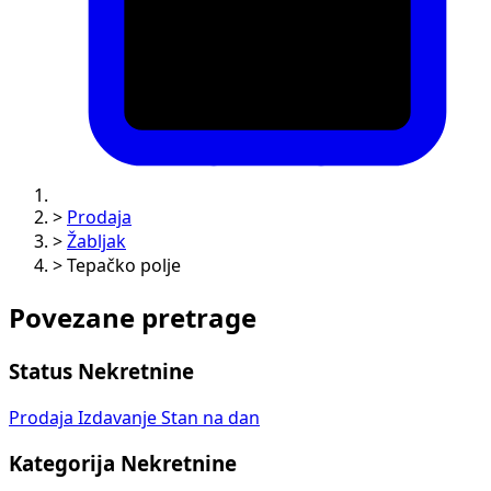
>
Prodaja
>
Žabljak
>
Tepačko polje
Povezane pretrage
Status Nekretnine
Prodaja
Izdavanje
Stan na dan
Kategorija Nekretnine