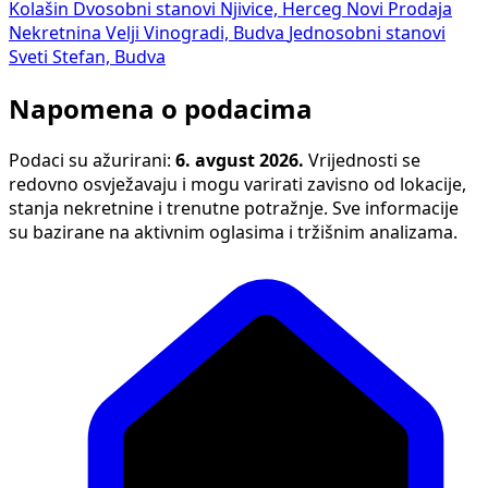
Kolašin
Dvosobni stanovi Njivice, Herceg Novi
Prodaja
Nekretnina Velji Vinogradi, Budva
Jednosobni stanovi
Sveti Stefan, Budva
Napomena o podacima
Podaci su ažurirani:
6. avgust 2026.
Vrijednosti se
redovno osvježavaju i mogu varirati zavisno od lokacije,
stanja nekretnine i trenutne potražnje. Sve informacije
su bazirane na aktivnim oglasima i tržišnim analizama.