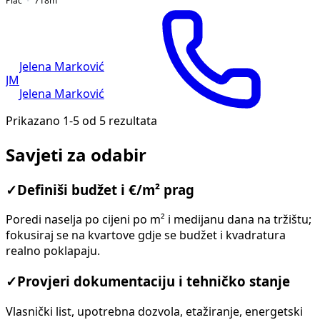
Plac
718
m²
Jelena Marković
JM
Jelena Marković
Prikazano 1-5 od 5 rezultata
Savjeti za odabir
✓
Definiši budžet i €/m² prag
Poredi naselja po cijeni po m² i medijanu dana na tržištu;
fokusiraj se na kvartove gdje se budžet i kvadratura
realno poklapaju.
✓
Provjeri dokumentaciju i tehničko stanje
Vlasnički list, upotrebna dozvola, etažiranje, energetski