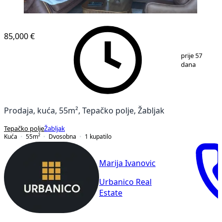
85,000 €
1
/
6
prije 57
dana
Prodaja, kuća, 55m², Tepačko polje, Žabljak
Tepačko polje
Žabljak
Kuća
55
m²
Dvosobna
1
kupatilo
Marija Ivanovic
Urbanico Real
Estate