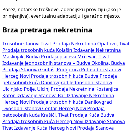
Porez, notarske troškove, agencijsku proviziju (ako je
primjenjiva), eventualnu adaptaciju i garažno mjesto.
Brza pretraga nekretnina
Trosobni stanovi Tivat
Prodaja Nekretnina Opatovo, Tivat
Prodaja trosobnih kuća Kolašin
Izdavanje Nekretnina
Maslinjak, Budva
Prodaja placeva Mrčevac, Tivat
Izdavanje jednosobnih stanova – Budva Okolina, Budva
Prodaja Stanova Gintaš, Podgorica
Petosobni stanovi
Herceg Novi
Prodaja trosobnih kuća Budva
Prodaja
petosobnih kuća Danilovgrad
Jednosobni stanovi
Ulcinjsko Polje, Ulcinj
Prodaja Nekretnina Kostanjica,
Kotor
Izdavanje Stanova Bar
Izdavanje Nekretnina
Herceg Novi
Prodaja trosobnih kuća Danilovgrad
Dvosobni stanovi Centar, Herceg Novi
Prodaja
petosobnih kuća Krašići, Tivat
Prodaja Kuća Budva
Prodaja trosobnih kuća Herceg Novi
Izdavanje Stanova
Tivat
Izdavanje Kuća Herceg Novi
Prodaja Stanova