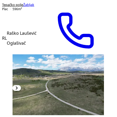
Tepačko polje
Žabljak
Plac
596
m²
Raško Laušević
RL
Oglašivač