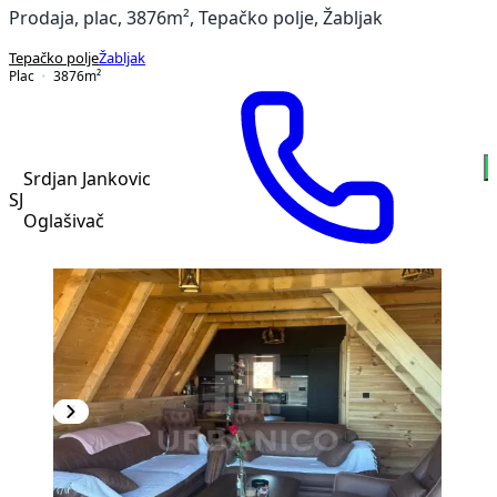
Prodaja, plac, 3876m², Tepačko polje, Žabljak
Tepačko polje
Žabljak
Plac
3876
m²
Srdjan Jankovic
SJ
Oglašivač