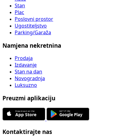
Stan
Plac
Poslovni prostor
Ugostiteljstvo
Parking/Garaža
Namjena nekretnina
Prodaja
Izdavanje
Stan na dan
Novogradnja
Luksuzno
Preuzmi aplikaciju
Kontaktirajte nas