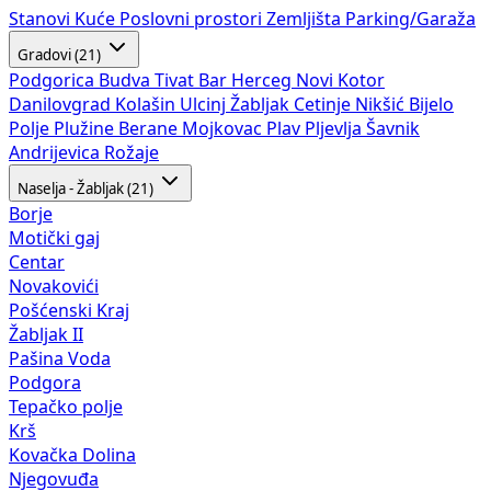
Stanovi
Kuće
Poslovni prostori
Zemljišta
Parking/Garaža
Gradovi (21)
Podgorica
Budva
Tivat
Bar
Herceg Novi
Kotor
Danilovgrad
Kolašin
Ulcinj
Žabljak
Cetinje
Nikšić
Bijelo
Polje
Plužine
Berane
Mojkovac
Plav
Pljevlja
Šavnik
Andrijevica
Rožaje
Naselja - Žabljak (21)
Borje
Motički gaj
Centar
Novakovići
Pošćenski Kraj
Žabljak II
Pašina Voda
Podgora
Tepačko polje
Krš
Kovačka Dolina
Njegovuđa