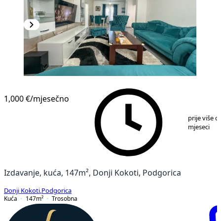
1,000 €
/mjesečno
1
/
10
prije više o
mjeseci
Izdavanje, kuća, 147m², Donji Kokoti, Podgorica
Donji Kokoti
,
Podgorica
Kuća
147
m²
Trosobna