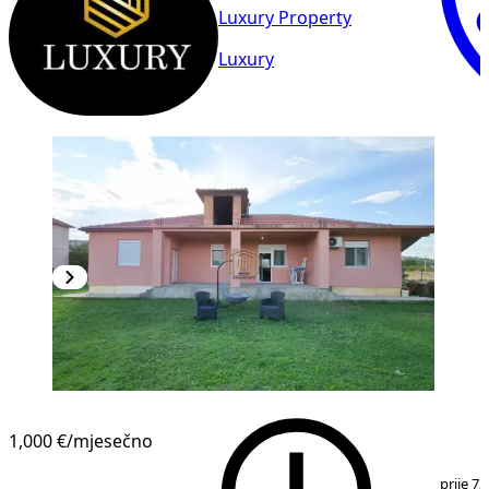
Luxury Property
Luxury
1,000 €
/mjesečno
1
/
17
prije 73