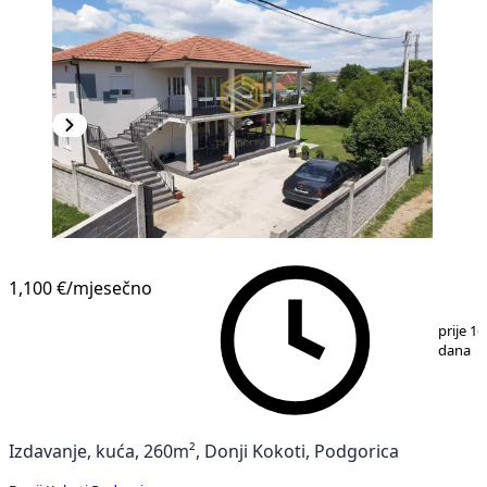
1,100 €
/mjesečno
1
/
11
prije 16
dana
Izdavanje, kuća, 260m², Donji Kokoti, Podgorica