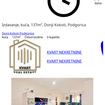
dana
Izdavanje, kuća, 137m², Donji Kokoti, Podgorica
Donji Kokoti
,
Podgorica
Kuća
137
m²
Četvorosobna
0
kupatila
KVART NEKRETNINE
KVART NEKRETNINE