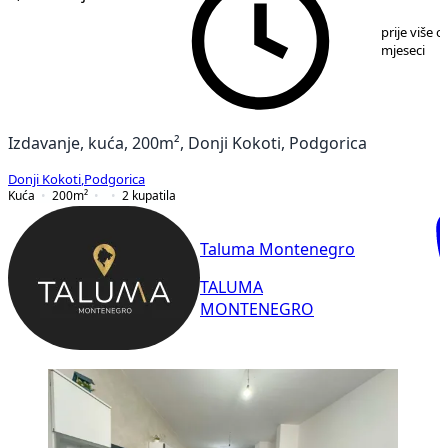
1
/
8
prije više o
mjeseci
Izdavanje, kuća, 200m², Donji Kokoti, Podgorica
Donji Kokoti
,
Podgorica
Kuća
200
m²
2
kupatila
Taluma Montenegro
TALUMA
MONTENEGRO