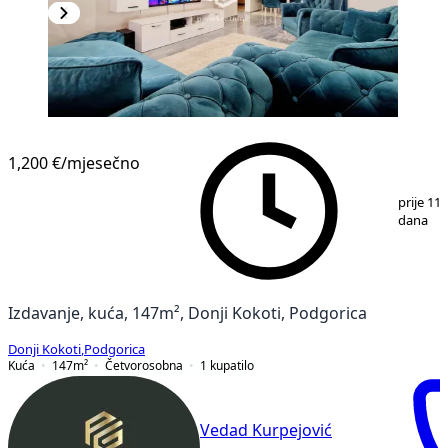
1,200 €
/mjesečno
1
/
19
prije 11
dana
Izdavanje, kuća, 147m², Donji Kokoti, Podgorica
Donji Kokoti
,
Podgorica
Kuća
147
m²
Četvorosobna
1
kupatilo
Vedad Kurpejović