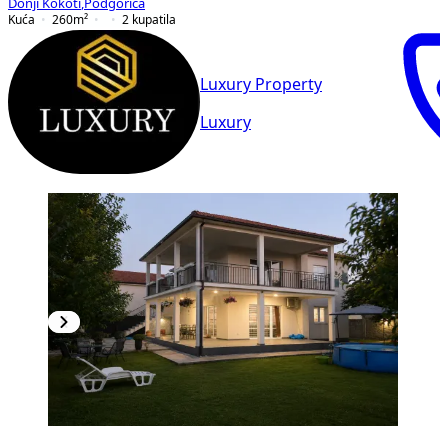
Donji Kokoti
,
Podgorica
Kuća
260
m²
2
kupatila
Luxury Property
Luxury