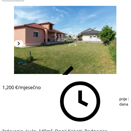
VERIFIKOVANO
1,200 €
/mjesečno
1
/
4
prije 3
dana