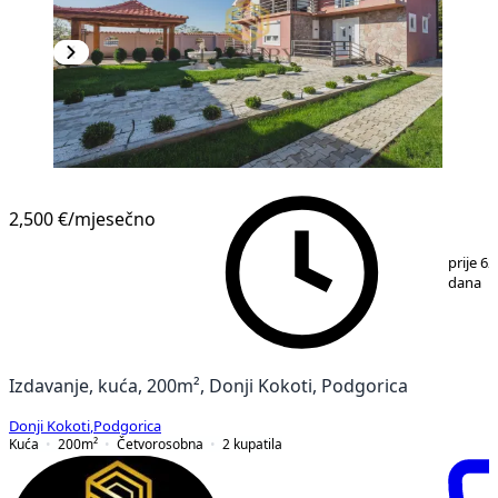
2,500 €
/mjesečno
1
/
13
prije 62
dana
Izdavanje, kuća, 200m², Donji Kokoti, Podgorica
Donji Kokoti
,
Podgorica
Kuća
200
m²
Četvorosobna
2
kupatila