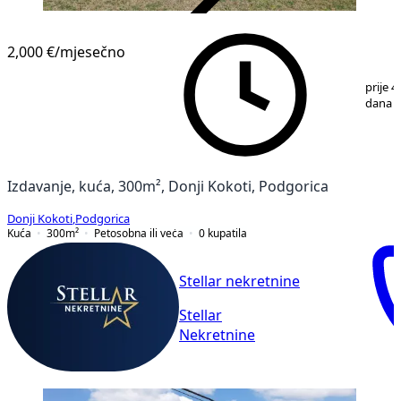
VERIFIKOVANO
2,000 €
/mjesečno
1
/
4
prije 4
dana
Izdavanje, kuća, 300m², Donji Kokoti, Podgorica
Donji Kokoti
,
Podgorica
Kuća
300
m²
Petosobna ili veċa
0
kupatila
Stellar nekretnine
Stellar
Nekretnine