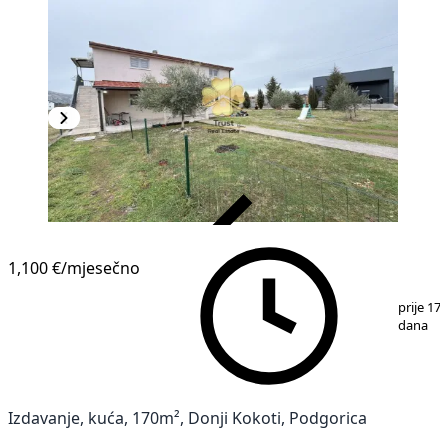
VERIFIKOVANO
1,100 €
/mjesečno
1
/
20
prije 17
dana
Izdavanje, kuća, 170m², Donji Kokoti, Podgorica