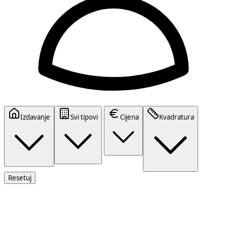
Izdavanje
Svi tipovi
Cijena
Kvadratura
Resetuj