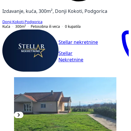
Izdavanje, kuća, 300m², Donji Kokoti, Podgorica
Donji Kokoti
,
Podgorica
Kuća
300
m²
Petosobna ili veċa
0
kupatila
Stellar nekretnine
Stellar
Nekretnine