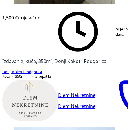
1,500 €
/mjesečno
1
/
16
prije 15
dana
Izdavanje, kuća, 350m², Donji Kokoti, Podgorica
Donji Kokoti
,
Podgorica
Kuća
350
m²
2
kupatila
Diem Nekretnine
Diem Nekretnine