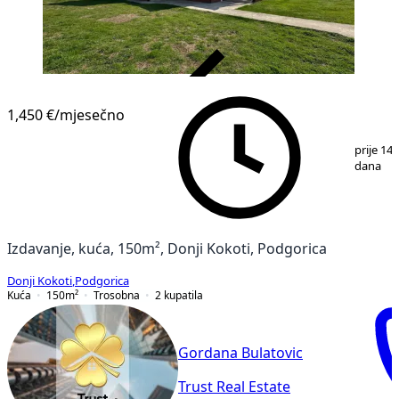
VERIFIKOVANO
1,450 €
/mjesečno
1
/
13
prije 14
dana
Izdavanje, kuća, 150m², Donji Kokoti, Podgorica
Donji Kokoti
,
Podgorica
Kuća
150
m²
Trosobna
2
kupatila
Gordana Bulatovic
Trust Real Estate