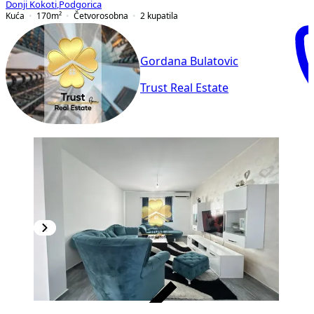
Donji Kokoti
,
Podgorica
Kuća
170
m²
Četvorosobna
2
kupatila
Gordana Bulatovic
Trust Real Estate
VERIFIKOVANO