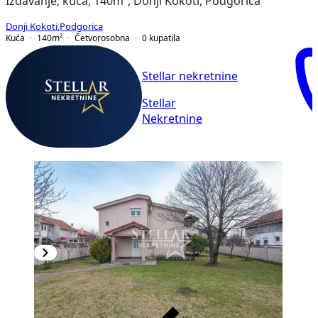
Izdavanje, kuća, 140m², Donji Kokoti, Podgorica
Donji Kokoti
,
Podgorica
Kuća
140
m²
Četvorosobna
0
kupatila
Stellar nekretnine
Stellar
Nekretnine