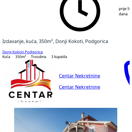
1
/
4
prije 50
dana
Izdavanje, kuća, 350m², Donji Kokoti, Podgorica
Donji Kokoti
,
Podgorica
Kuća
350
m²
Trosobna
3
kupatila
Centar Nekretnine
Centar Nekretnine