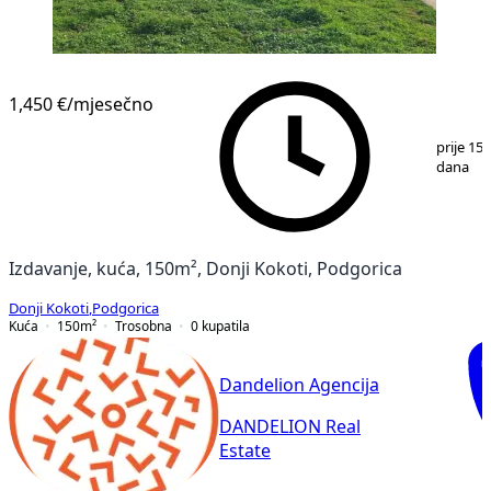
1,450 €
/mjesečno
1
/
11
prije 15
dana
Izdavanje, kuća, 150m², Donji Kokoti, Podgorica
Donji Kokoti
,
Podgorica
Kuća
150
m²
Trosobna
0
kupatila
Dandelion Agencija
DANDELION Real
Estate