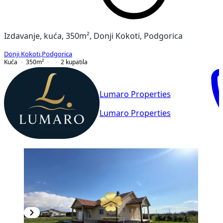
Izdavanje, kuća, 350m², Donji Kokoti, Podgorica
Donji Kokoti
,
Podgorica
Kuća
350
m²
2
kupatila
Lumaro Properties
Lumaro Properties