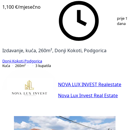
1,100 €
/mjesečno
1
/
8
prije 17
dana
Izdavanje, kuća, 260m², Donji Kokoti, Podgorica
Donji Kokoti
,
Podgorica
Kuća
260
m²
3
kupatila
NOVA LUX INVEST Realestate
Nova Lux Invest Real Estate