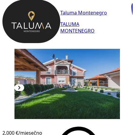
Taluma Montenegro
TALUMA
MONTENEGRO
2,000 €
/mjesečno