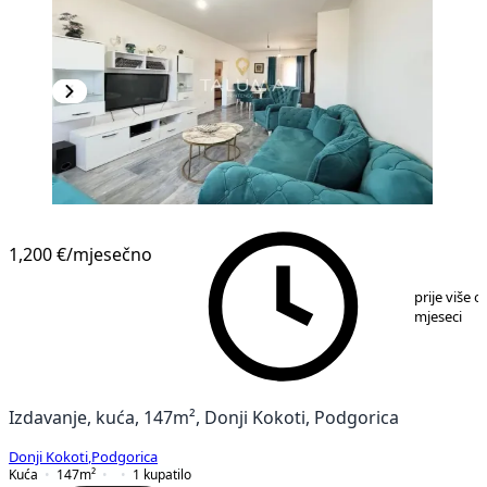
1,200 €
/mjesečno
1
/
7
prije više o
mjeseci
Izdavanje, kuća, 147m², Donji Kokoti, Podgorica
Donji Kokoti
,
Podgorica
Kuća
147
m²
1
kupatilo