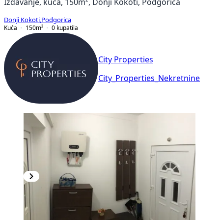
Izdavanje, kuća, 150m², Donji Kokoti, Podgorica
Donji Kokoti
,
Podgorica
Kuća
150
m²
0
kupatila
City Properties
City_Properties_Nekretnine