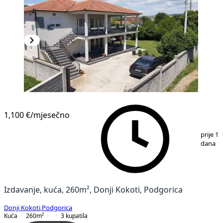
1,100 €
/mjesečno
1
/
5
prije 17
dana
Izdavanje, kuća, 260m², Donji Kokoti, Podgorica
Donji Kokoti
,
Podgorica
Kuća
260
m²
3
kupatila