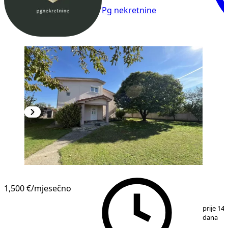
Pg nekretnine
1,500 €
/mjesečno
1
/
16
prije 14
dana