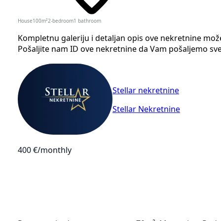
House
100
m²
2-bedroom
1
bathroom
Kompletnu galeriju i detaljan opis ove nekretnine mož
Pošaljite nam ID ove nekretnine da Vam pošaljemo sve 
Stellar nekretnine
Stellar Nekretnine
400 €
/monthly