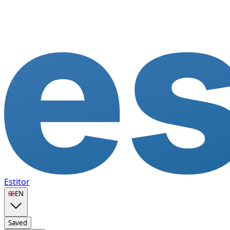
Estitor
🇬🇧
EN
Saved