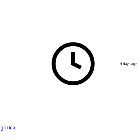
4 days ago
gorica