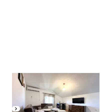
1
/
4