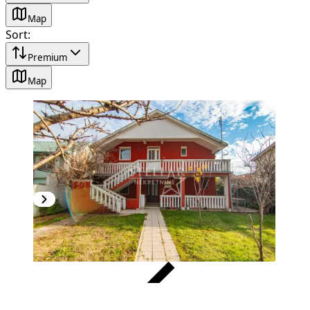
Map
Sort
:
Premium
Map
VERIFIED