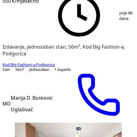
550 €
/mjesečno
1
/
8
prije 88
dana
Izdavanje, jednosoban stan, 56m², Kod Big Fashion-a,
Podgorica
Kod Big Fashion-a
,
Podgorica
Stan
56
m²
Jednosoban
1
kupatilo
Marija D. Boskovic
MD
Oglašivač