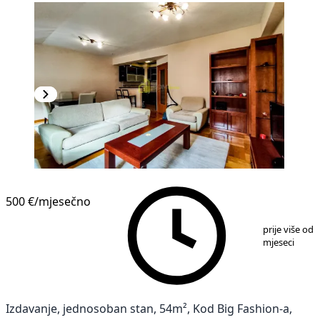
500 €
/mjesečno
1
/
12
prije više od 
mjeseci
Izdavanje, jednosoban stan, 54m², Kod Big Fashion-a,