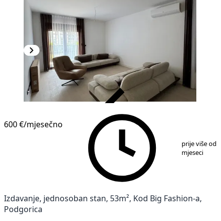
VERIFIKOVANO
600 €
/mjesečno
1
/
10
prije više od 
mjeseci
Izdavanje, jednosoban stan, 53m², Kod Big Fashion-a,
Podgorica