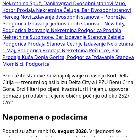
Nekretnina Spuž, Danilovgrad
Dvosobni stanovi Muo,
Kotor
Prodaja Nekretnina Čeluga, Bar
Dvosobni stanovi
Herceg Novi
Izdavanje dvosobnih stanova – Pobrežje,
Podgorica
Izdavanje jednosobnih stanova – New City,
Podgorica
Izdavanje Nekretnina Podgorica
Prodaja
Nekretnina Sutomore, Bar
Izdavanje Stanova Zabjelo,
Podgorica
Prodaja Stanova Cetinje
Izdavanje Nekretnina
1 Maj, Podgorica
Prodaja Nekretnina Pečurice, Bar
Prodaja Kuća Donja Gorica, Podgorica
Izdavanje Stanova
Momišići, Podgorica
Pretražite stanove za iznajmljivanje u naselju Kod Delta
Citija — trenutni oglasi blizu Delta City-a i PZU Benu Crna
Gora. Brzi filteri po cijeni, kvadraturi i trajanju ugovora
pomažu pri odabiru; cijene obično počinju od oko 2527
€/m².
Napomena o podacima
Podaci su ažurirani:
10. avgust 2026.
Vrijednosti se