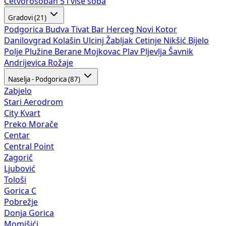
Četvorosoban
5 i više soba
Gradovi (21)
Podgorica
Budva
Tivat
Bar
Herceg Novi
Kotor
Danilovgrad
Kolašin
Ulcinj
Žabljak
Cetinje
Nikšić
Bijelo
Polje
Plužine
Berane
Mojkovac
Plav
Pljevlja
Šavnik
Andrijevica
Rožaje
Naselja - Podgorica (87)
Zabjelo
Stari Aerodrom
City Kvart
Preko Morače
Centar
Central Point
Zagorič
Ljubović
Tološi
Gorica C
Pobrežje
Donja Gorica
Momišići