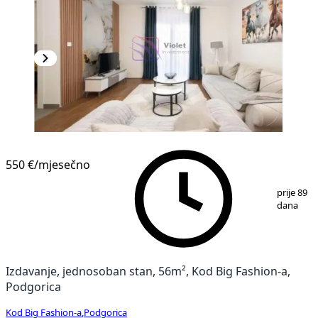
550 €
/mjesečno
1
/
6
prije 89
dana
Izdavanje, jednosoban stan, 56m², Kod Big Fashion-a,
Podgorica
Kod Big Fashion-a
,
Podgorica