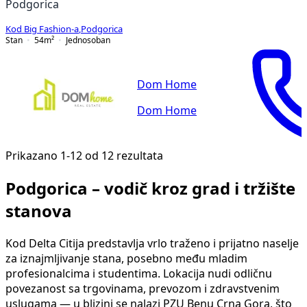
Podgorica
Kod Big Fashion-a
,
Podgorica
Stan
54
m²
Jednosoban
Dom Home
Dom Home
Prikazano 1-12 od 12 rezultata
Podgorica – vodič kroz grad i tržište
stanova
Kod Delta Citija predstavlja vrlo traženo i prijatno naselje
za iznajmljivanje stana, posebno među mladim
profesionalcima i studentima. Lokacija nudi odličnu
povezanost sa trgovinama, prevozom i zdravstvenim
uslugama — u blizini se nalazi PZU Benu Crna Gora, što