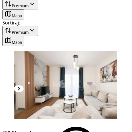
Premium
Mapa
Sortiraj
:
Premium
Mapa
NOVOGRADNJA