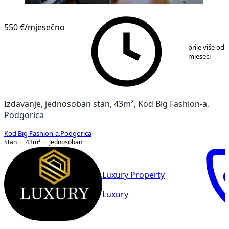
550 €
/mjesečno
1
/
13
prije više od 
mjeseci
Izdavanje, jednosoban stan, 43m², Kod Big Fashion-a,
Podgorica
Kod Big Fashion-a
,
Podgorica
Stan
43
m²
Jednosoban
Luxury Property
Luxury