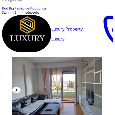
Kod Big Fashion-a
,
Podgorica
Stan
42
m²
Jednosoban
Luxury Property
Luxury