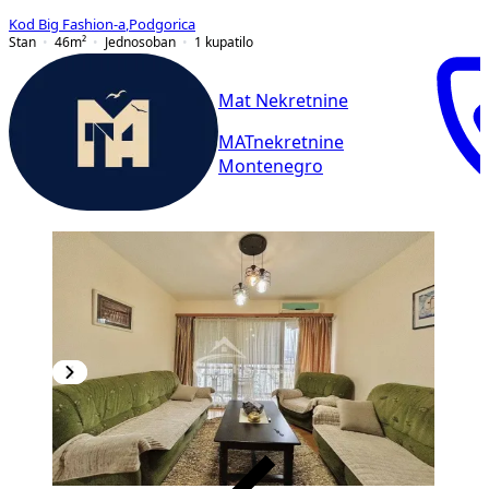
Kod Big Fashion-a
,
Podgorica
Stan
46
m²
Jednosoban
1
kupatilo
Mat Nekretnine
MATnekretnine
Montenegro