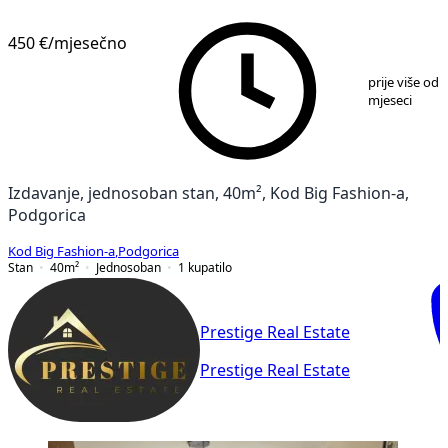
VERIFIKOVANO
450 €
/mjesečno
1
/
8
prije više od 
mjeseci
Izdavanje, jednosoban stan, 40m², Kod Big Fashion-a,
Podgorica
Kod Big Fashion-a
,
Podgorica
Stan
40
m²
Jednosoban
1
kupatilo
Prestige Real Estate
Prestige Real Estate