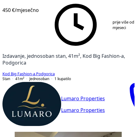
450 €
/mjesečno
1
/
9
prije više od 
mjeseci
Izdavanje, jednosoban stan, 41m², Kod Big Fashion-a,
Podgorica
Kod Big Fashion-a
,
Podgorica
Stan
41
m²
Jednosoban
1
kupatilo
Lumaro Properties
Lumaro Properties