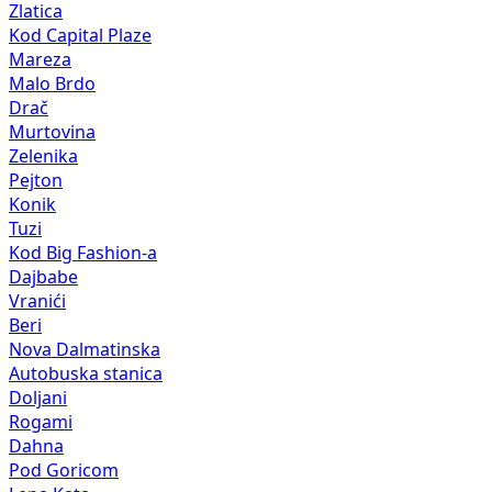
Zlatica
Kod Capital Plaze
Mareza
Malo Brdo
Drač
Murtovina
Zelenika
Pejton
Konik
Tuzi
Kod Big Fashion-a
Dajbabe
Vranići
Beri
Nova Dalmatinska
Autobuska stanica
Doljani
Rogami
Dahna
Pod Goricom