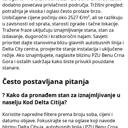
dodatno povećava privlačnost područja. Tržišni pregled:
potražnja je visoka i oglasi često prolaze brzo.
Uobičajene cijene počinju oko 2527 €/m², ali se razlikuju
u zavisnosti od sprata, starosti zgrade i tačne lokacije.
Tražene fraze uključuju iznajmljivanje stana, stan za
izdavanje, dugoročni i kratkoročni najam. Savjeti:
prioritet dajte stanovima blizu glavnih autobusnih linija i
Delta City centra, provjerite stanje instalacija i uključene
režije. Ako iznajmljujete, naglasite blizinu PZU Benu Crna
Gora i ostalih sadržaja kako biste privukli pouzdane
stanare.
Često postavljana pitanja
?
Kako da pronađem stan za iznajmljivanje u
naselju Kod Delta Citija?
Koristite napredne filtere prema broju soba, cijeni i
datumu objave. Fokusirajte se na oglase koji navode
blizinu Delta City-ja, autobusnih linija i PZU Benu Crna