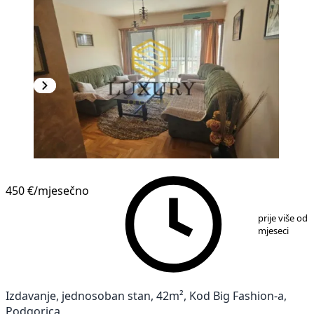
450 €
/mjesečno
1
/
8
prije više od 
mjeseci
Izdavanje, jednosoban stan, 42m², Kod Big Fashion-a,
Podgorica