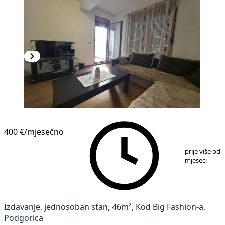
NOVOGRADNJA
400 €
/mjesečno
1
/
11
prije više od 
mjeseci
Izdavanje, jednosoban stan, 46m², Kod Big Fashion-a,
Podgorica