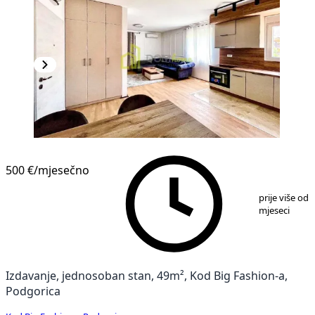
500 €
/mjesečno
1
/
5
prije više od 
mjeseci
Izdavanje, jednosoban stan, 49m², Kod Big Fashion-a,
Podgorica