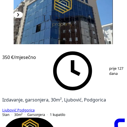
350 €
/mjesečno
1
/
6
prije 127
dana
Izdavanje, garsonjera, 30m², Ljubović, Podgorica
Ljubović
,
Podgorica
Stan
30
m²
Garsonjera
1
kupatilo