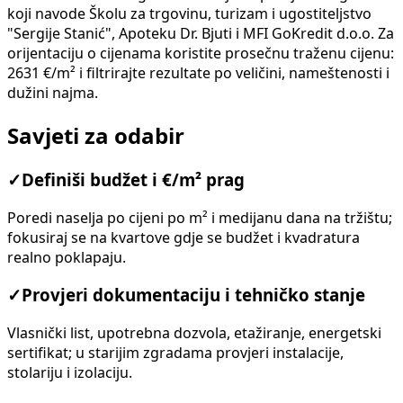
koji navode Školu za trgovinu, turizam i ugostiteljstvo
"Sergije Stanić", Apoteku Dr. Bjuti i MFI GoKredit d.o.o. Za
orijentaciju o cijenama koristite prosečnu traženu cijenu:
2631 €/m² i filtrirajte rezultate po veličini, nameštenosti i
dužini najma.
Savjeti za odabir
✓
Definiši budžet i €/m² prag
Poredi naselja po cijeni po m² i medijanu dana na tržištu;
fokusiraj se na kvartove gdje se budžet i kvadratura
realno poklapaju.
✓
Provjeri dokumentaciju i tehničko stanje
Vlasnički list, upotrebna dozvola, etažiranje, energetski
sertifikat; u starijim zgradama provjeri instalacije,
stolariju i izolaciju.