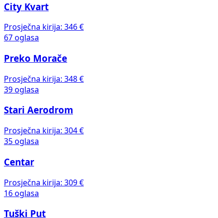
City Kvart
Prosječna kirija:
346 €
67 oglasa
Preko Morače
Prosječna kirija:
348 €
39 oglasa
Stari Aerodrom
Prosječna kirija:
304 €
35 oglasa
Centar
Prosječna kirija:
309 €
16 oglasa
Tuški Put