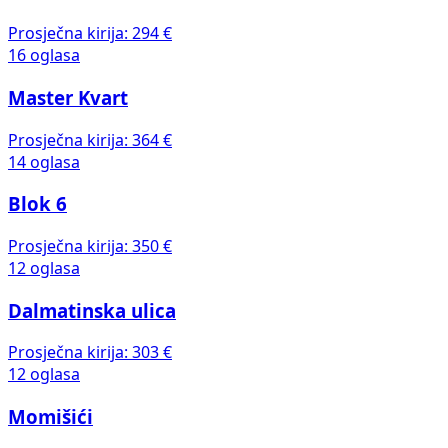
Prosječna kirija:
294 €
16 oglasa
Master Kvart
Prosječna kirija:
364 €
14 oglasa
Blok 6
Prosječna kirija:
350 €
12 oglasa
Dalmatinska ulica
Prosječna kirija:
303 €
12 oglasa
Momišići