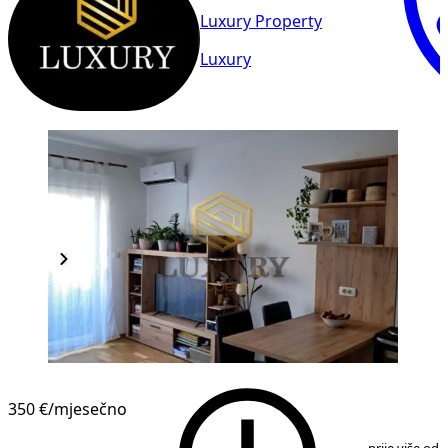
Luxury Property
Luxury
NOVOGRADNJA
350 €
/mjesečno
1
/
8