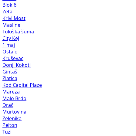
Blok 6
Zeta
Krivi Most
Masline
Tološka šuma
City Kej
1 maj
Ostalo
Kruševac
Donji Kokoti
Gintaš
Zlatica
Kod Capital Plaze
Mareza
Malo Brdo
Drač
Murtovina
Zelenika
Pejton
Tuzi