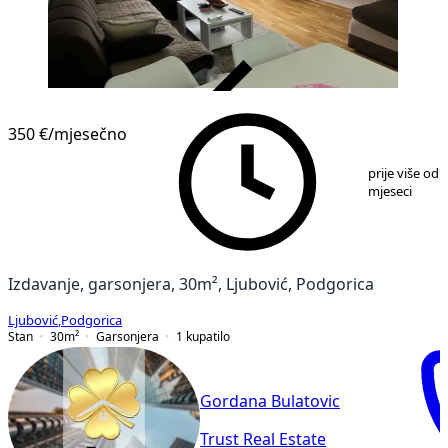
VERIFIKOVANO
350 €
/mjesečno
1
/
8
prije više od 
mjeseci
Izdavanje, garsonjera, 30m², Ljubović, Podgorica
Ljubović
,
Podgorica
Stan
30
m²
Garsonjera
1
kupatilo
Gordana Bulatovic
Trust Real Estate