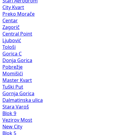
Stari Aerodrom
City Kvart
Preko Morače
Centar
Zagorič
Central Point
Ljubović
Tološi
Gorica C
Donja Gorica
Pobrežje
Momišići
Master Kvart
Tuški Put
Gornja Gorica
Dalmatinska ulica
Stara Varoš
Blok 9
Vezirov Most
New City
Blok 5