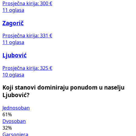
Prosječna kirija:
300 €
11 oglasa
Zagorič
Prosječna kirija:
331 €
11 oglasa
Ljubović
Prosječna kirija:
325 €
10 oglasa
Koji stanovi dominiraju ponudom u naselju
Ljubović?
Jednosoban
61%
Dvosoban
32%
Garsonjera