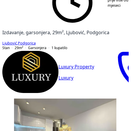
prije više od 
mjeseci
Izdavanje, garsonjera, 29m², Ljubović, Podgorica
Ljubović
,
Podgorica
Stan
29
m²
Garsonjera
1
kupatilo
Luxury Property
Luxury