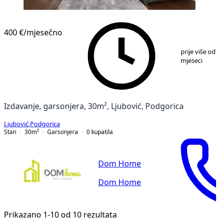
400 €
/mjesečno
1
/
10
prije više od 
mjeseci
Izdavanje, garsonjera, 30m², Ljubović, Podgorica
Ljubović
,
Podgorica
Stan
30
m²
Garsonjera
0
kupatila
Dom Home
Dom Home
Prikazano 1-10 od 10 rezultata