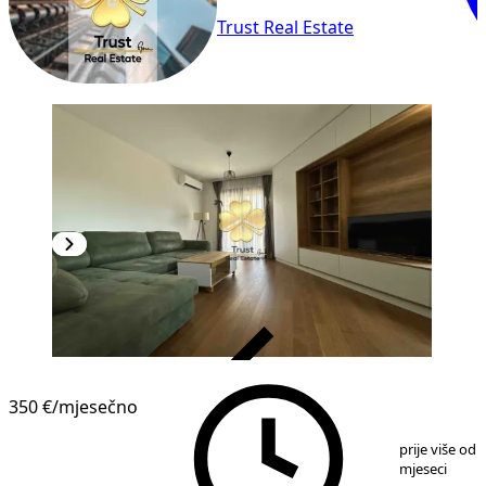
Trust Real Estate
VERIFIKOVANO
350 €
/mjesečno
1
/
7
prije više od 
mjeseci