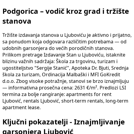
Podgorica – vodič kroz grad i tržište
stanova
Tržište izdavanja stanova u Ljuboviću je aktivno i prijatno,
sa ponudom koja odgovara različitim potrebama — od
udobnih garsonjera do većih porodičnih stanova.
Prilikom pretrage Izdavanje Stan u Ljuboviću, istaknite
blizinu važnih sadržaja: Škola za trgovinu, turizam i
ugostiteljstvo "Sergije Stanić", Apoteka Dr. Bjuti, Srednja
škola za turizam, Ordinacija Malbaški i MFI GoKredit
d.o.o. Zbog visoke potražnje, stanovi se brzo iznajmljuju
— informativna prosečna cena: 2631 €/m². Predlozi LSI
termina za bolje rangiranje: apartments for rent
Ljubović, rentals Ljubović, short-term rentals, long-term
apartment lease.
Ključni pokazatelji - Iznajmljivanje
garsonjera Ljubović