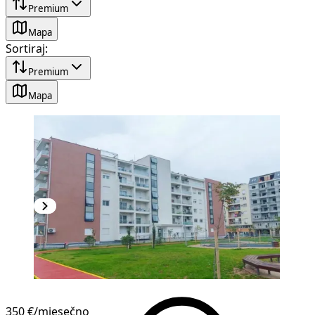
Premium
Mapa
Sortiraj
:
Premium
Mapa
NOVOGRADNJA
350 €
/mjesečno