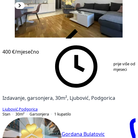
VERIFIKOVANO
400 €
/mjesečno
1
/
9
prije više od 
mjeseci
Izdavanje, garsonjera, 30m², Ljubović, Podgorica
Ljubović
,
Podgorica
Stan
30
m²
Garsonjera
1
kupatilo
Gordana Bulatovic