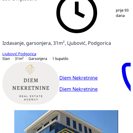
1
/
9
prije 93
dana
Izdavanje, garsonjera, 31m², Ljubović, Podgorica
Ljubović
,
Podgorica
Stan
31
m²
Garsonjera
1
kupatilo
Diem Nekretnine
Diem Nekretnine