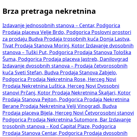
Brza pretraga nekretnina
Izdavanje jednosobnih stanova – Centar, Podgorica
Prodaja placeva Velje Brdo, Podgorica
Poslovni prostori
za prodaju Budva
Prodaja trosobnih kuća Donja Lastva,
Tivat
Prodaja Stanova Morinj, Kotor
Izdavanje dvosobnih
stanova – Tuški Put, Podgorica
Prodaja Stanova Tološka
Šuma, Podgorica
Prodaja placeva Jastreb, Danilovgrad
Izdavanje dvosobnih stanova –
Prodaja četvorosobnih
kuća Sveti Stefan, Budva
Prodaja Stanova Zabjelo,
Podgorica
Prodaja Nekretnina Rose, Herceg Novi
Prodaja Nekretnina Luštica, Herceg Novi
Dvosobni
stanovi Prčanj, Kotor
Prodaja Nekretnina Škaljari, Kotor
Prodaja Stanova Pejton, Podgorica
Prodaja Nekretnina
Berane
Prodaja Nekretnina Velji Vinogradi, Budva
Prodaja placeva Bijela, Herceg Novi
Četvorosobni stanovi
Podgorica
Prodaja Nekretnina Sutomore, Bar
Izdavanje
trosobnih stanova – Kod Capital Plaze, Podgorica
Prodaja Stanova Centar, Podgorica
Prodaja dvosobnih