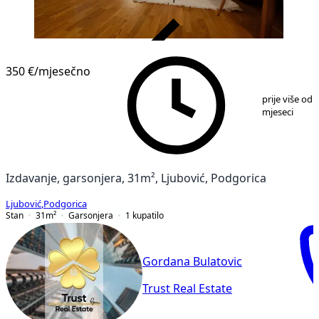
VERIFIKOVANO
350 €
/mjesečno
1
/
9
prije više od 
mjeseci
Izdavanje, garsonjera, 31m², Ljubović, Podgorica
Ljubović
,
Podgorica
Stan
31
m²
Garsonjera
1
kupatilo
Gordana Bulatovic
Trust Real Estate