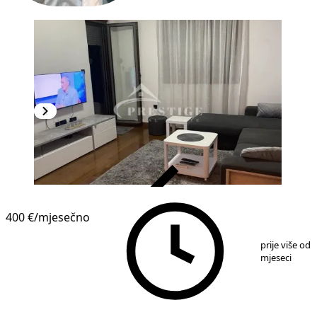
VERIFIKOVANO
400 €
/mjesečno
1
/
10
prije više od 
mjeseci