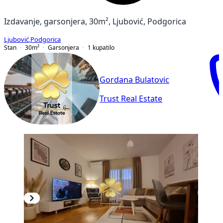
Izdavanje, garsonjera, 30m², Ljubović, Podgorica
Ljubović
,
Podgorica
Stan
30
m²
Garsonjera
1
kupatilo
Gordana Bulatovic
Trust Real Estate