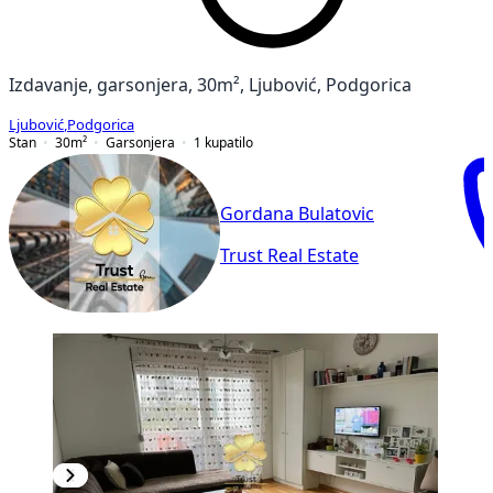
Izdavanje, garsonjera, 30m², Ljubović, Podgorica
Ljubović
,
Podgorica
Stan
30
m²
Garsonjera
1
kupatilo
Gordana Bulatovic
Trust Real Estate