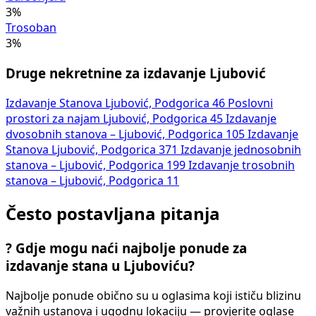
3%
Trosoban
3%
Druge nekretnine za izdavanje Ljubović
Izdavanje Stanova Ljubović, Podgorica
46
Poslovni
prostori za najam Ljubović, Podgorica
45
Izdavanje
dvosobnih stanova – Ljubović, Podgorica
105
Izdavanje
Stanova Ljubović, Podgorica
371
Izdavanje jednosobnih
stanova – Ljubović, Podgorica
199
Izdavanje trosobnih
stanova – Ljubović, Podgorica
11
Često postavljana pitanja
?
Gdje mogu naći najbolje ponude za
izdavanje stana u Ljuboviću?
Najbolje ponude obično su u oglasima koji ističu blizinu
važnih ustanova i ugodnu lokaciju — provjerite oglase