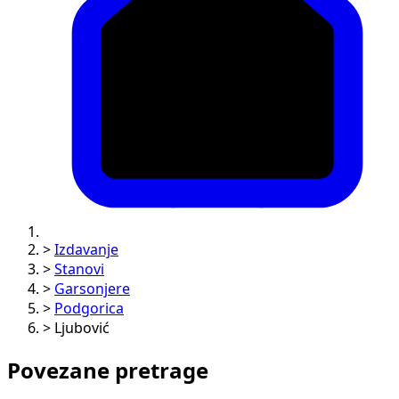
>
Izdavanje
>
Stanovi
>
Garsonjere
>
Podgorica
>
Ljubović
Povezane pretrage