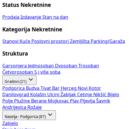
Status Nekretnine
Prodaja
Izdavanje
Stan na dan
Kategorija Nekretnine
Stanovi
Kuće
Poslovni prostori
Zemljišta
Parking/Garaža
Struktura
Garsonjera
Jednosoban
Dvosoban
Trosoban
Četvorosoban
5 i više soba
Gradovi (21)
Podgorica
Budva
Tivat
Bar
Herceg Novi
Kotor
Danilovgrad
Kolašin
Ulcinj
Žabljak
Cetinje
Nikšić
Bijelo
Polje
Plužine
Berane
Mojkovac
Plav
Pljevlja
Šavnik
Andrijevica
Rožaje
Naselja - Podgorica (87)
Zabjelo