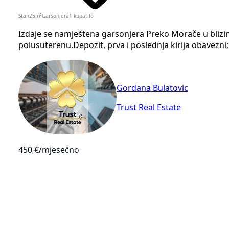
Stan
25
m²
Garsonjera
1
kupatilo
Izdaje se namještena garsonjera Preko Morače u blizin
polusuterenu.Depozit, prva i poslednja kirija obavezni
Gordana Bulatovic
Trust Real Estate
450 €
/mjesečno