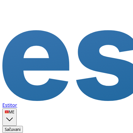
Estitor
🇲🇪
ME
Sačuvani