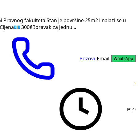
i Pravnog fakulteta.Stan je površine 25m2 i nalazi se u
;Cijena💶 300€Boravak za jednu...
Pozovi
Email
WhatsApp
PR
prije 