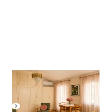
1
/
6