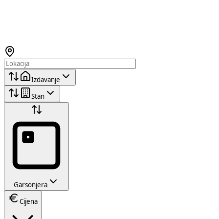
Izdavanje
Stan
Garsonjera
Cijena