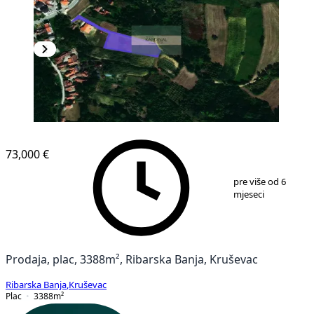
73,000 €
1
/
2
pre više od 6
mjeseci
Prodaja, plac, 3388m², Ribarska Banja, Kruševac
Ribarska Banja
,
Kruševac
Plac
3388
m²