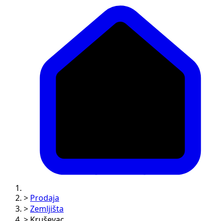
>
Prodaja
>
Zemljišta
>
Kruševac