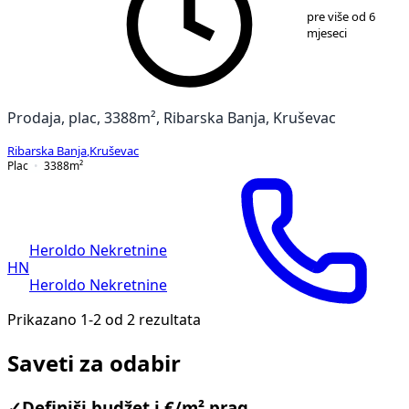
1
/
4
pre više od 6
mjeseci
Prodaja, plac, 3388m², Ribarska Banja, Kruševac
Ribarska Banja
,
Kruševac
Plac
3388
m²
Heroldo Nekretnine
HN
Heroldo Nekretnine
Prikazano 1-2 od 2 rezultata
Saveti za odabir
✓
Definiši budžet i €/m² prag