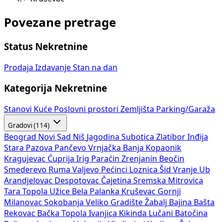
Povezane pretrage
Status Nekretnine
Prodaja
Izdavanje
Stan na dan
Kategorija Nekretnine
Stanovi
Kuće
Poslovni prostori
Zemljišta
Parking/Garaža
Gradovi (114)
Beograd
Novi Sad
Niš
Jagodina
Subotica
Zlatibor
Inđija
Stara Pazova
Pančevo
Vrnjačka Banja
Kopaonik
Kragujevac
Ćuprija
Irig
Paraćin
Zrenjanin
Beočin
Smederevo
Ruma
Valjevo
Pećinci
Loznica
Šid
Vranje
Ub
Arandjelovac
Despotovac
Čajetina
Sremska Mitrovica
Tara
Topola
Užice
Bela Palanka
Kruševac
Gornji
Milanovac
Sokobanja
Veliko Gradište
Žabalj
Bajina Bašta
Rekovac
Bačka Topola
Ivanjica
Kikinda
Lučani
Batočina