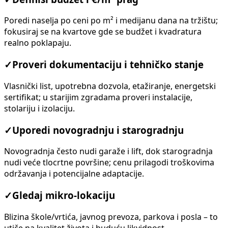
Poredi naselja po ceni po m² i medijanu dana na tržištu;
fokusiraj se na kvartove gde se budžet i kvadratura
realno poklapaju.
✓
Proveri dokumentaciju i tehničko stanje
Vlasnički list, upotrebna dozvola, etažiranje, energetski
sertifikat; u starijim zgradama proveri instalacije,
stolariju i izolaciju.
✓
Uporedi novogradnju i starogradnju
Novogradnja često nudi garaže i lift, dok starogradnja
nudi veće tlocrtne površine; cenu prilagodi troškovima
održavanja i potencijalne adaptacije.
✓
Gledaj mikro-lokaciju
Blizina škole/vrtića, javnog prevoza, parkova i posla – to
utiče na kvalitet života i buduću likvidnost.