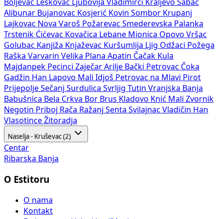
Boljevac
Leskovac
Ljubovija
Vladimirci
Kraljevo
Šabac
Alibunar
Bujanovac
Kosjerić
Kovin
Sombor
Krupanj
Lajkovac
Nova Varoš
Požarevac
Smederevska Palanka
Trstenik
Ćićevac
Kovačica
Lebane
Mionica
Opovo
Vršac
Golubac
Kanjiža
Knjaževac
Kuršumlija
Ljig
Odžaci
Požega
Raška
Varvarin
Velika Plana
Apatin
Čačak
Kula
Majdanpek
Pecinci
Zaječar
Arilje
Bački Petrovac
Čoka
Gadžin Han
Lapovo
Mali Idjoš
Petrovac na Mlavi
Pirot
Prijepolje
Sečanj
Surdulica
Svrljig
Tutin
Vranjska Banja
Babušnica
Bela Crkva
Bor
Brus
Kladovo
Knić
Mali Zvornik
Negotin
Priboj
Rača
Ražanj
Senta
Svilajnac
Vladičin Han
Vlasotince
Žitoradja
Naselja - Kruševac (2)
Centar
Ribarska Banja
O Estitoru
O nama
Kontakt