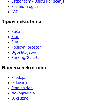
Estitor.com - Uslovi korišćenja
Premium oglasi
FAQ
Tipovi nekretnina
Kuća
Stan
Plac
Poslovni prostor
Ugostiteljstvo
Parking/Garaža
Namena nekretnina
Prodaja
Izdavanje
Stan na dan
Novogradnja
Luksuzno