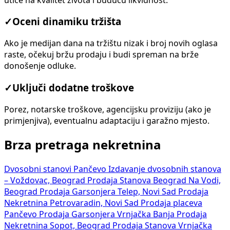
✓
Oceni dinamiku tržišta
Ako je medijan dana na tržištu nizak i broj novih oglasa
raste, očekuj bržu prodaju i budi spreman na brže
donošenje odluke.
✓
Uključi dodatne troškove
Porez, notarske troškove, agencijsku proviziju (ako je
primjenjiva), eventualnu adaptaciju i garažno mjesto.
Brza pretraga nekretnina
Dvosobni stanovi Pančevo
Izdavanje dvosobnih stanova
– Voždovac, Beograd
Prodaja Stanova Beograd Na Vodi,
Beograd
Prodaja Garsonjera Telep, Novi Sad
Prodaja
Nekretnina Petrovaradin, Novi Sad
Prodaja placeva
Pančevo
Prodaja Garsonjera Vrnjačka Banja
Prodaja
Nekretnina Sopot, Beograd
Prodaja Stanova Vrnjačka