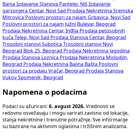
Banja
Izdavanje Stanova Pantelej, Niš
Izdavanje
garsonjera Centar, Novi Sad
Prodaja Nekretnina Sremska
Mitrovica
Poslovni prostori za najam Grbavica, Novi Sad
Poslovni prostori za najam Južni Bulevar, Beograd
Prodaja Nekretnina Centar, Inđija
Prodaja petosobnih
kuća Telep, Novi Sad
Prodaja Stanova Centar, Beograd
Trosobni stanovi Subotica
Trosobni stanovi Novi
Beograd Blok 25, Beograd
Prodaja Nekretnina Jagodina
Prodaja Stanova Loznica
Prodaja Nekretnina Mislodjin,
Beograd
Prodaja Nekretnina Bajina Bašta
Poslovni
prostori za prodaju Vračar, Beograd
Prodaja Stanova
Vukov Spomenik, Beograd
Napomena o podacima
Podaci su ažurirani:
6. avgust 2026.
Vrednosti se
redovno osvežavaju i mogu varirati zavisno od lokacije,
stanja nekretnine i trenutne potražnje. Sve informacije
su bazirane na aktivnim oglasima i tržišnim analizama.