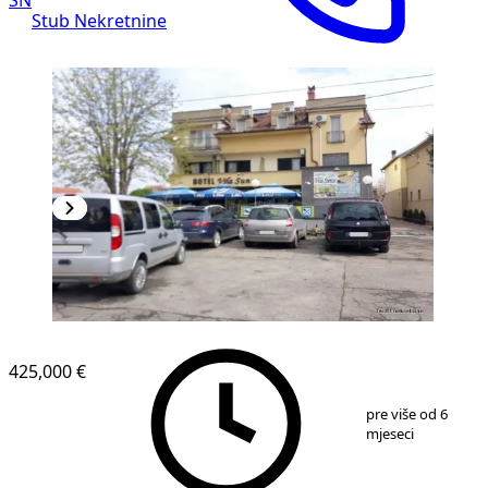
Stub Nekretnine
425,000 €
1
/
15
pre više od 6
mjeseci