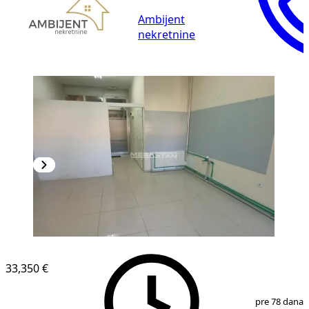
Ambijent
nekretnine
33,350 €
1
/
8
pre 78 dana