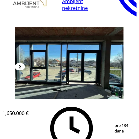
Ambijent
nekretnine
1,650.000 €
1
/
7
pre 134
dana