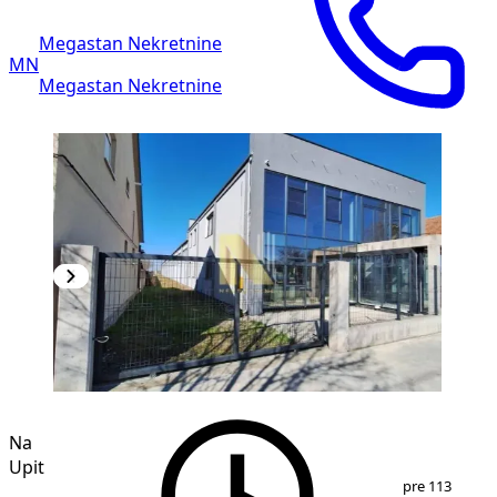
Megastan Nekretnine
MN
Megastan Nekretnine
Na
Upit
1
/
23
pre 113