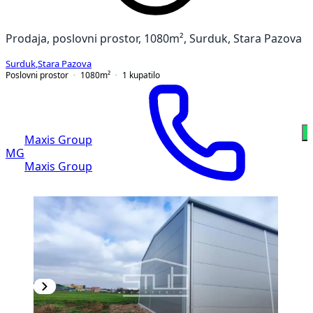
Prodaja, poslovni prostor, 1080m², Surduk, Stara Pazova
Surduk
,
Stara Pazova
Poslovni prostor
1080
m²
1
kupatilo
W
Maxis Group
MG
Maxis Group