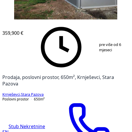
359,900 €
1
/
6
pre više od 6
mjeseci
Prodaja, poslovni prostor, 650m², Krnješevci, Stara
Pazova
Krnješevci
,
Stara Pazova
Poslovni prostor
650
m²
Stub Nekretnine
SN