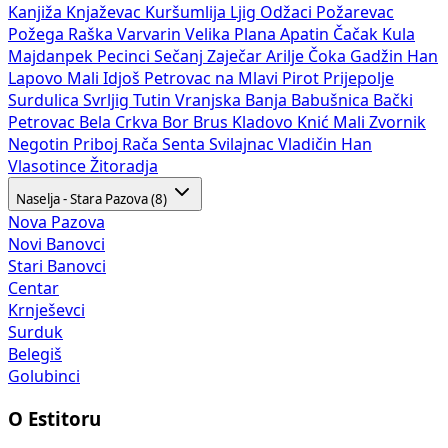
Kanjiža
Knjaževac
Kuršumlija
Ljig
Odžaci
Požarevac
Požega
Raška
Varvarin
Velika Plana
Apatin
Čačak
Kula
Majdanpek
Pecinci
Sečanj
Zaječar
Arilje
Čoka
Gadžin Han
Lapovo
Mali Idjoš
Petrovac na Mlavi
Pirot
Prijepolje
Surdulica
Svrljig
Tutin
Vranjska Banja
Babušnica
Bački
Petrovac
Bela Crkva
Bor
Brus
Kladovo
Knić
Mali Zvornik
Negotin
Priboj
Rača
Senta
Svilajnac
Vladičin Han
Vlasotince
Žitoradja
Naselja - Stara Pazova (8)
Nova Pazova
Novi Banovci
Stari Banovci
Centar
Krnješevci
Surduk
Belegiš
Golubinci
O Estitoru