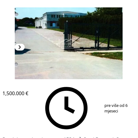
1,500.000 €
1
/
6
pre više od 6
mjeseci