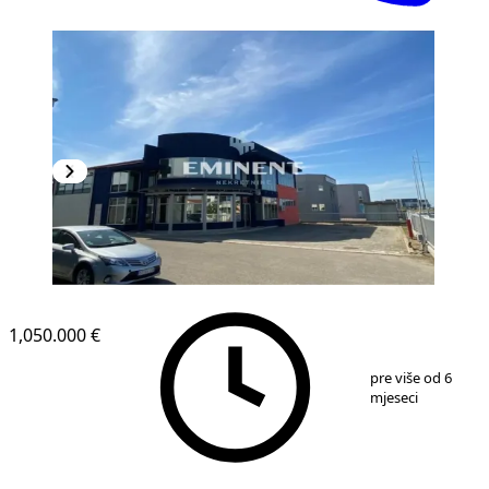
1,050.000 €
1
/
15
pre više od 6
mjeseci