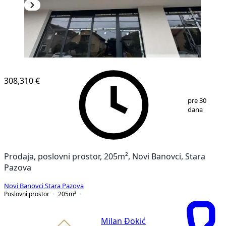
308,310 €
1
/
8
pre 30
dana
Prodaja, poslovni prostor, 205m², Novi Banovci, Stara
Pazova
Novi Banovci
,
Stara Pazova
Poslovni prostor
205
m²
Milan Đokić