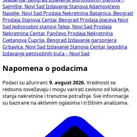
Sajmište, Novi Sad
Izdavanje Stanova Adamovićevo
Naselje, Novi Sad
Prodaja Nekretnina Batajnica, Beograd
Prodaja Stanova Centar, Beograd
Prodaja placeva Novi
Sad
Jednosobni stanovi Telep, Novi Sad
Prodaja
Nekretnina Centar, Pančevo
Prodaja Nekretnina
Cvetanova Ćuprija, Beograd
Izdavanje garsonjera
Grbavica, Novi Sad
Izdavanje Stanova Centar, Jagodina
Izdavanje petosobnih kuća – Novi Sad
Napomena o podacima
Podaci su ažurirani:
9. avgust 2026.
Vrednosti se
redovno osvežavaju i mogu varirati zavisno od lokacije,
stanja nekretnine i trenutne potražnje. Sve informacije
su bazirane na aktivnim oglasima i tržišnim analizama.