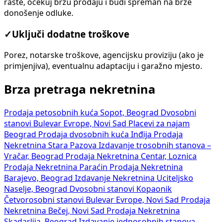
raste, očekuj bržu prodaju i budi spreman na brže
donošenje odluke.
✓
Uključi dodatne troškove
Porez, notarske troškove, agencijsku proviziju (ako je
primjenjiva), eventualnu adaptaciju i garažno mjesto.
Brza pretraga nekretnina
Prodaja petosobnih kuća Sopot, Beograd
Dvosobni
stanovi Bulevar Evrope, Novi Sad
Placevi za najam
Beograd
Prodaja dvosobnih kuća Inđija
Prodaja
Nekretnina Stara Pazova
Izdavanje trosobnih stanova –
Vračar, Beograd
Prodaja Nekretnina Centar, Loznica
Prodaja Nekretnina Paraćin
Prodaja Nekretnina
Barajevo, Beograd
Izdavanje Nekretnina Uciteljsko
Naselje, Beograd
Dvosobni stanovi Kopaonik
Četvorosobni stanovi Bulevar Evrope, Novi Sad
Prodaja
Nekretnina Bečej, Novi Sad
Prodaja Nekretnina
Skadarlija, Beograd
Izdavanje jednosobnih stanova –