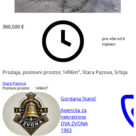
360,500 €
1
/
8
pre više od 6
mjeseci
Prodaja, poslovni prostor, 1496m², Stara Pazova, Srbija
Stara Pazova
Poslovni prostor
1496
m²
Gordana Stanić
Agencija za
nekretnine
DVA ZVONA
1963