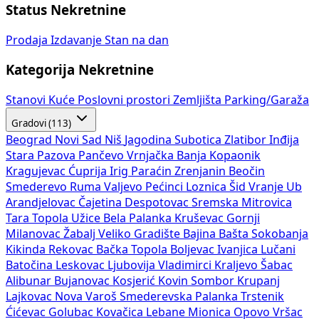
Status Nekretnine
Prodaja
Izdavanje
Stan na dan
Kategorija Nekretnine
Stanovi
Kuće
Poslovni prostori
Zemljišta
Parking/Garaža
Gradovi (113)
Beograd
Novi Sad
Niš
Jagodina
Subotica
Zlatibor
Inđija
Stara Pazova
Pančevo
Vrnjačka Banja
Kopaonik
Kragujevac
Ćuprija
Irig
Paraćin
Zrenjanin
Beočin
Smederevo
Ruma
Valjevo
Pećinci
Loznica
Šid
Vranje
Ub
Arandjelovac
Čajetina
Despotovac
Sremska Mitrovica
Tara
Topola
Užice
Bela Palanka
Kruševac
Gornji
Milanovac
Žabalj
Veliko Gradište
Bajina Bašta
Sokobanja
Kikinda
Rekovac
Bačka Topola
Boljevac
Ivanjica
Lučani
Batočina
Leskovac
Ljubovija
Vladimirci
Kraljevo
Šabac
Alibunar
Bujanovac
Kosjerić
Kovin
Sombor
Krupanj
Lajkovac
Nova Varoš
Smederevska Palanka
Trstenik
Ćićevac
Golubac
Kovačica
Lebane
Mionica
Opovo
Vršac