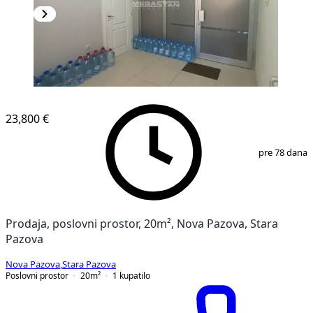
23,800 €
1
/
8
pre 78 dana
Prodaja, poslovni prostor, 20m², Nova Pazova, Stara
Pazova
Nova Pazova
,
Stara Pazova
Poslovni prostor
20
m²
1
kupatilo