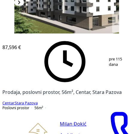
87,596 €
1
/
4
pre 115
dana
Prodaja, poslovni prostor, 56m², Centar, Stara Pazova
Centar
,
Stara Pazova
Poslovni prostor
56
m²
Milan Đokić