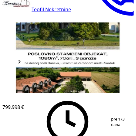
Teofil Nekretnine
799,998 €
1
/
20
pre 173
dana