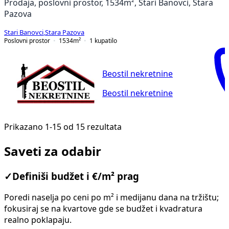
Prodaja, poslovni prostor, 1534m², Stari Banovci, Stara
Pazova
Stari Banovci
,
Stara Pazova
Poslovni prostor
1534
m²
1
kupatilo
Beostil nekretnine
Beostil nekretnine
Prikazano 1-15 od 15 rezultata
Saveti za odabir
✓
Definiši budžet i €/m² prag
Poredi naselja po ceni po m² i medijanu dana na tržištu;
fokusiraj se na kvartove gde se budžet i kvadratura
realno poklapaju.