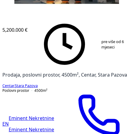
5,200.000 €
1
/
9
pre više od 6
mjeseci
Prodaja, poslovni prostor, 4500m², Centar, Stara Pazova
Centar
,
Stara Pazova
Poslovni prostor
4500
m²
Eminent Nekretnine
EN
Eminent Nekretnine