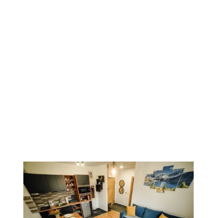
1
/
15