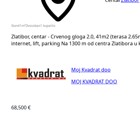
Stan
41
m²
Dvosoban
1
kupatilo
Zlatibor, centar - Crvenog gloga 2.0, 41m2 (terasa 2.65m2
internet, lift, parking Na 1300 m od centra Zlatibora u 
Moj Kvadrat doo
MOJ KVADRAT DOO
68,500 €