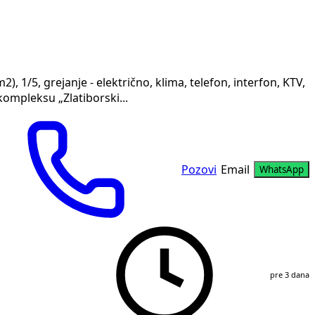
), 1/5, grejanje - električno, klima, telefon, interfon, KTV,
kompleksu „Zlatiborski...
Pozovi
Email
WhatsApp
pre 3 dana