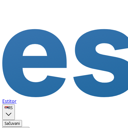
Estitor
🇷🇸
RS
Sačuvani