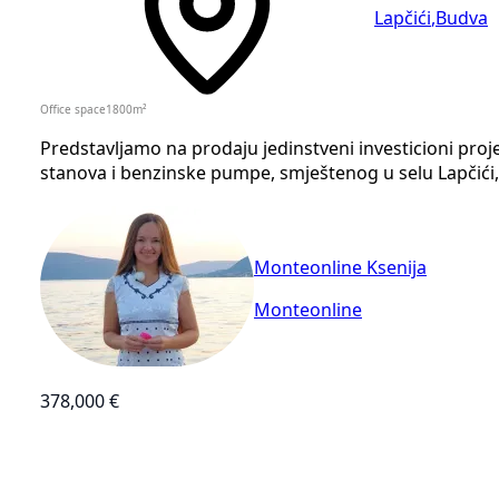
Lapčići
,
Budva
Office space
1800
m²
Predstavljamo na prodaju jedinstveni investicioni pro
stanova i benzinske pumpe, smještenog u selu Lapčići, 
Monteonline Ksenija
Monteonline
378,000 €