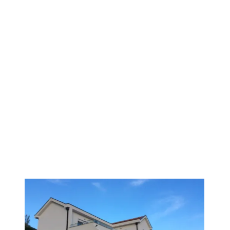
PREMIUM
1
/
21