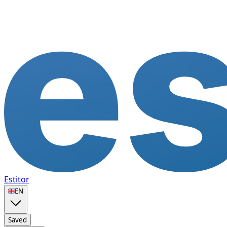
Estitor
🇬🇧
EN
Saved