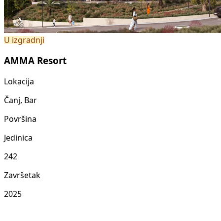
U izgradnji
AMMA Resort
Lokacija
Čanj, Bar
Površina
Jedinica
242
Završetak
2025