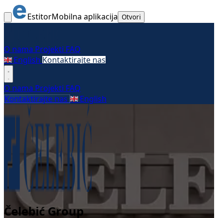
Estitor
Mobilna aplikacija
Otvori
O nama
Projekti
FAQ
🇬🇧
English
Kontaktirajte nas
O nama
Projekti
FAQ
Kontaktirajte nas
🇬🇧
English
Čelebić Group