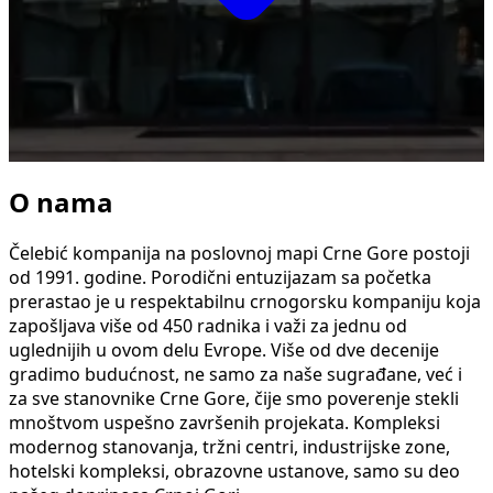
O nama
Čelebić kompanija na poslovnoj mapi Crne Gore postoji
od 1991. godine. Porodični entuzijazam sa početka
prerastao je u respektabilnu crnogorsku kompaniju koja
zapošljava više od 450 radnika i važi za jednu od
uglednijih u ovom delu Evrope. Više od dve decenije
gradimo budućnost, ne samo za naše sugrađane, već i
za sve stanovnike Crne Gore, čije smo poverenje stekli
mnoštvom uspešno završenih projekata. Kompleksi
modernog stanovanja, tržni centri, industrijske zone,
hotelski kompleksi, obrazovne ustanove, samo su deo