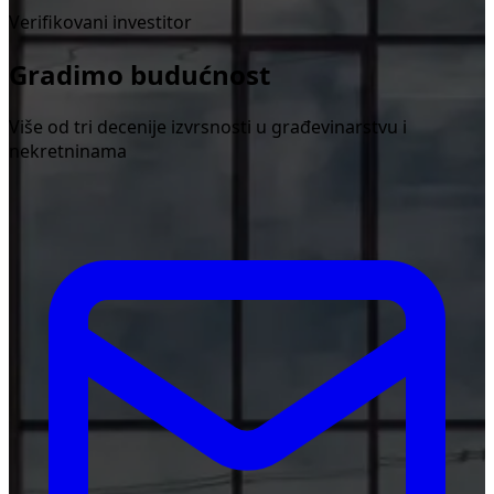
Verifikovani investitor
Gradimo budućnost
Više od tri decenije izvrsnosti u građevinarstvu i
nekretninama