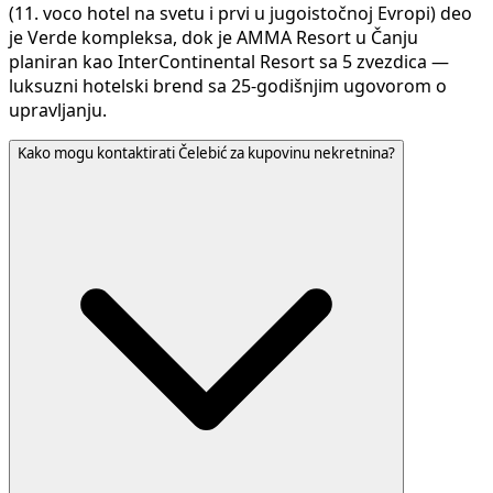
(11. voco hotel na svetu i prvi u jugoistočnoj Evropi) deo
je Verde kompleksa, dok je AMMA Resort u Čanju
planiran kao InterContinental Resort sa 5 zvezdica —
luksuzni hotelski brend sa 25-godišnjim ugovorom o
upravljanju.
Kako mogu kontaktirati Čelebić za kupovinu nekretnina?