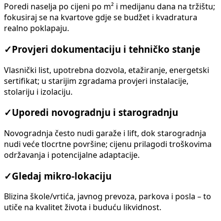
Poredi naselja po cijeni po m² i medijanu dana na tržištu;
fokusiraj se na kvartove gdje se budžet i kvadratura
realno poklapaju.
✓
Provjeri dokumentaciju i tehničko stanje
Vlasnički list, upotrebna dozvola, etažiranje, energetski
sertifikat; u starijim zgradama provjeri instalacije,
stolariju i izolaciju.
✓
Uporedi novogradnju i starogradnju
Novogradnja često nudi garaže i lift, dok starogradnja
nudi veće tlocrtne površine; cijenu prilagodi troškovima
održavanja i potencijalne adaptacije.
✓
Gledaj mikro-lokaciju
Blizina škole/vrtića, javnog prevoza, parkova i posla – to
utiče na kvalitet života i buduću likvidnost.