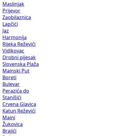
Maslinjak
Prijevor
Zaobilaznica
Lapčići
Jaz
Harmonija
Rijeka Reževići
Vidikovac
Drobni pijesak
Slovenska Plaža
Mainski Put
Boreti
Bulevar
Perazića do
Stanišići
Crvena Glavica
Katun Reževići
Maini
Žukovica
Brajići