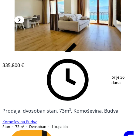
VERIFIKOVANO
335,800 €
1
/
9
prije 36
dana
Prodaja, dvosoban stan, 73m², Komoševina, Budva
Komoševina
,
Budva
Stan
73
m²
Dvosoban
1
kupatilo