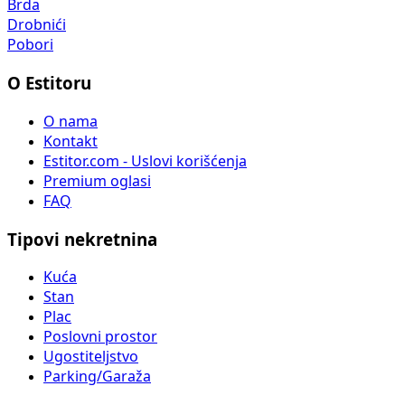
Brda
Drobnići
Pobori
O Estitoru
O nama
Kontakt
Estitor.com - Uslovi korišćenja
Premium oglasi
FAQ
Tipovi nekretnina
Kuća
Stan
Plac
Poslovni prostor
Ugostiteljstvo
Parking/Garaža