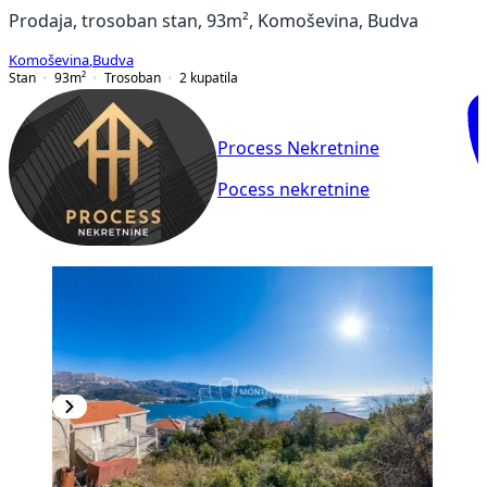
Prodaja, trosoban stan, 93m², Komoševina, Budva
Komoševina
,
Budva
Stan
93
m²
Trosoban
2
kupatila
Process Nekretnine
Pocess nekretnine