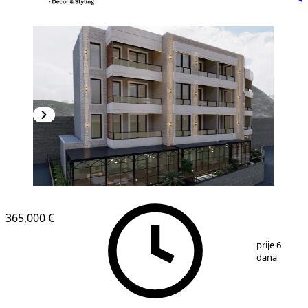
NOVOGRADNJA
365,000 €
1
/
9
prije 6
dana