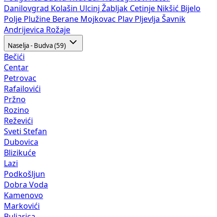
Danilovgrad
Kolašin
Ulcinj
Žabljak
Cetinje
Nikšić
Bijelo
Polje
Plužine
Berane
Mojkovac
Plav
Pljevlja
Šavnik
Andrijevica
Rožaje
Naselja - Budva (59)
Bečići
Centar
Petrovac
Rafailovići
Pržno
Rozino
Reževići
Sveti Stefan
Dubovica
Blizikuće
Lazi
Podkošljun
Dobra Voda
Kamenovo
Markovići
Buljarica