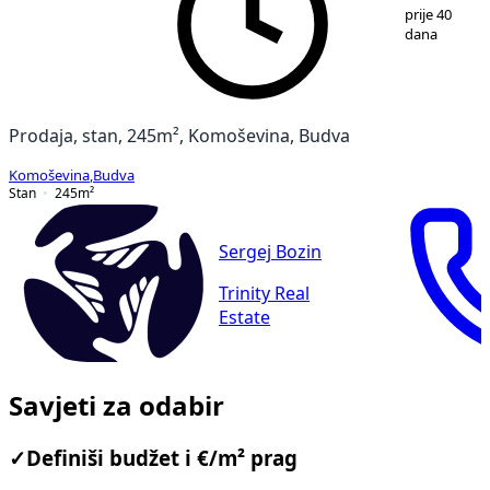
1
/
12
prije 40
dana
Prodaja, stan, 245m², Komoševina, Budva
Komoševina
,
Budva
Stan
245
m²
Sergej Bozin
Trinity Real
Estate
Savjeti za odabir
✓
Definiši budžet i €/m² prag