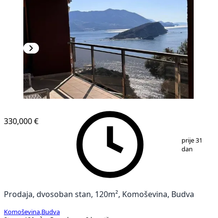
330,000 €
1
/
10
prije 31
dan
Prodaja, dvosoban stan, 120m², Komoševina, Budva
Komoševina
,
Budva