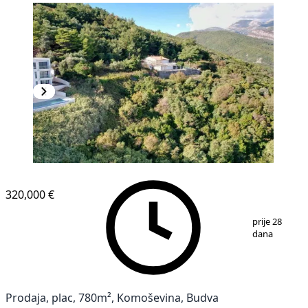
320,000 €
1
/
5
prije 28
dana
Prodaja, plac, 780m², Komoševina, Budva