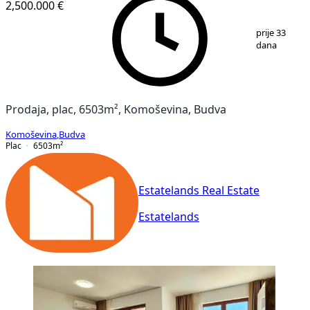
2,500.000 €
1
/
6
prije 33
dana
Prodaja, plac, 6503m², Komoševina, Budva
Komoševina
,
Budva
Plac
6503
m²
Estatelands Real Estate
Estatelands