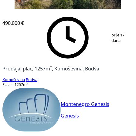
490,000 €
1
/
12
prije 17
dana
Prodaja, plac, 1257m², Komoševina, Budva
Komoševina
,
Budva
Plac
1257
m²
Montenegro Genesis
Genesis