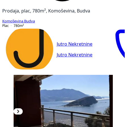
Prodaja, plac, 780m², Komoševina, Budva
Komoševina
,
Budva
Plac
780
m²
Jutro Nekretnine
Jutro Nekretnine