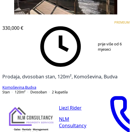
PREMIUM
PREMIUM
330,000 €
1
/
13
prije više od 6
mjeseci
Prodaja, dvosoban stan, 120m², Komoševina, Budva
Komoševina
,
Budva
Stan
120
m²
Dvosoban
2
kupatila
Liezl Rider
NLM
Consultancy