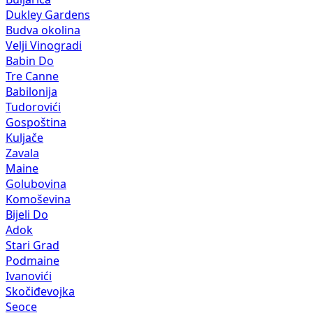
Dukley Gardens
Budva okolina
Velji Vinogradi
Babin Do
Tre Canne
Babilonija
Tudorovići
Gospoština
Kuljače
Zavala
Maine
Golubovina
Komoševina
Bijeli Do
Adok
Stari Grad
Podmaine
Ivanovići
Skočiđevojka
Seoce