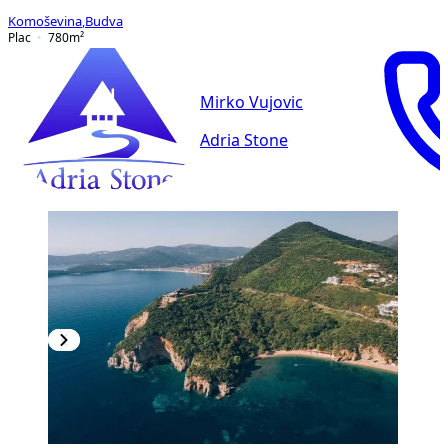
Komoševina
,
Budva
Plac
780
m²
Mirko Vujovic
Adria Stone