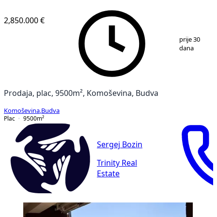
2,850.000 €
1
/
12
prije 30
dana
Prodaja, plac, 9500m², Komoševina, Budva
Komoševina
,
Budva
Plac
9500
m²
Sergej Bozin
Trinity Real
Estate