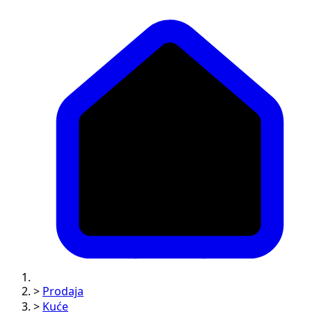
>
Prodaja
>
Kuće