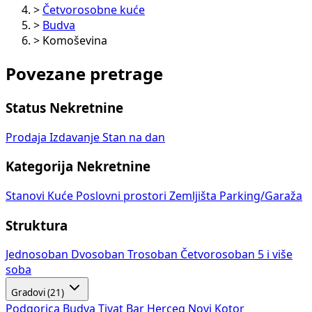
>
Četvorosobne kuće
>
Budva
>
Komoševina
Povezane pretrage
Status Nekretnine
Prodaja
Izdavanje
Stan na dan
Kategorija Nekretnine
Stanovi
Kuće
Poslovni prostori
Zemljišta
Parking/Garaža
Struktura
Jednosoban
Dvosoban
Trosoban
Četvorosoban
5 i više
soba
Gradovi (21)
Podgorica
Budva
Tivat
Bar
Herceg Novi
Kotor