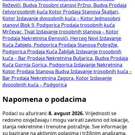
Reževići, Budva
Trosobni stanovi Pržno, Budva
Prodaja
četvorosobnih kuća Kotor
Prodaja Stanova Škaljari,
Kotor
Izdavanje dvosobnih kuća – Kotor
Jednosobni
stanovi Blok 9, Podgorica
Prodaja trosobnih kuća
Mrčevac, Tivat
Izdavanje trosobnih stanova – Kotor
Prodaja Nekretnina Đenovići, Herceg Novi
Izdavanje
Kuća Zabjelo, Podgorica
Prodaja Stanova Pobrežje,
Podgorica
Prodaja Kuća Žabljak
Izdavanje trosobnih
kuća – Bar
Prodaja Nekretnina Buljarica, Budva
Prodaja
Kuća Gornja Gorica, Podgorica
Izdavanje Nekretnina
Kotor
Prodaja Stanova Budva
Izdavanje trosobnih kuća –
Bar
Prodaja Nekretnina Zagora, Kotor
Izdavanje
dvosobnih kuća – Podgorica
Napomena o podacima
Podaci su ažurirani:
8. avgust 2026.
Vrijednosti se
redovno osvježavaju i mogu varirati zavisno od lokacije,
stanja nekretnine i trenutne potražnje. Sve informacije
su bazirane na aktivnim oglasima i tržišnim analizama.