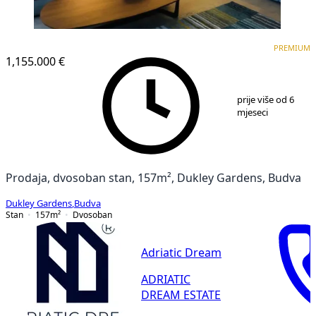
PREMIUM
NOVOGRADNJA
PREMIUM
1,155.000 €
1
/
8
prije više od 6
mjeseci
Prodaja, dvosoban stan, 157m², Dukley Gardens, Budva
Dukley Gardens
,
Budva
Stan
157
m²
Dvosoban
Adriatic Dream
ADRIATIC
DREAM ESTATE