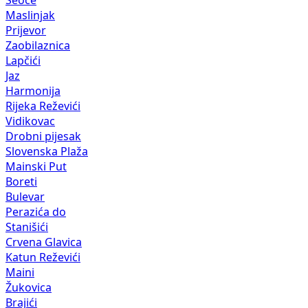
Seoce
Maslinjak
Prijevor
Zaobilaznica
Lapčići
Jaz
Harmonija
Rijeka Reževići
Vidikovac
Drobni pijesak
Slovenska Plaža
Mainski Put
Boreti
Bulevar
Perazića do
Stanišići
Crvena Glavica
Katun Reževići
Maini
Žukovica
Brajići