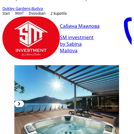
Dukley Gardens
,
Budva
Stan
90
m²
Dvosoban
2
kupatila
Сабина Маилова
SM investment
by Sabina
Mailova