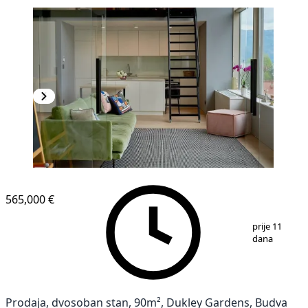
565,000 €
1
/
16
prije 11
dana
Prodaja, dvosoban stan, 90m², Dukley Gardens, Budva