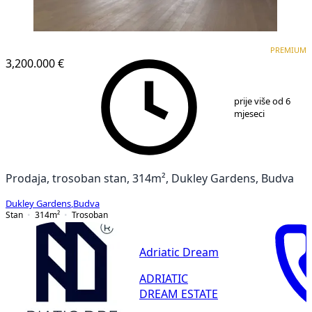
PREMIUM
NOVOGRADNJA
PREMIUM
3,200.000 €
1
/
6
prije više od 6
mjeseci
Prodaja, trosoban stan, 314m², Dukley Gardens, Budva
Dukley Gardens
,
Budva
Stan
314
m²
Trosoban
Adriatic Dream
ADRIATIC
DREAM ESTATE