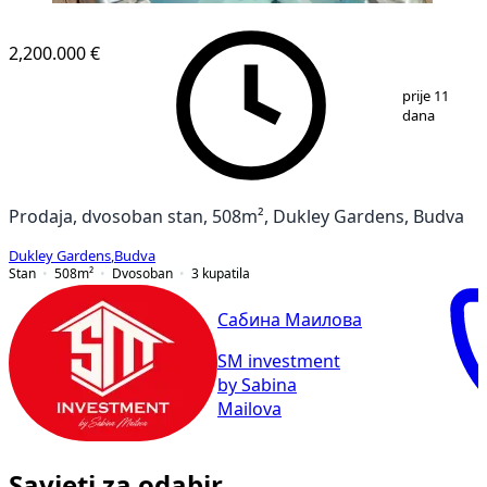
2,200.000 €
1
/
10
prije 11
dana
Prodaja, dvosoban stan, 508m², Dukley Gardens, Budva
Dukley Gardens
,
Budva
Stan
508
m²
Dvosoban
3
kupatila
Сабина Маилова
SM investment
by Sabina
Mailova
Savjeti za odabir