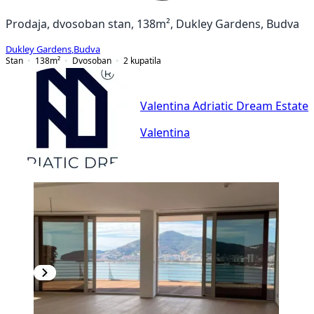
Prodaja, dvosoban stan, 138m², Dukley Gardens, Budva
Dukley Gardens
,
Budva
Stan
138
m²
Dvosoban
2
kupatila
Valentina Adriatic Dream Estate
Valentina