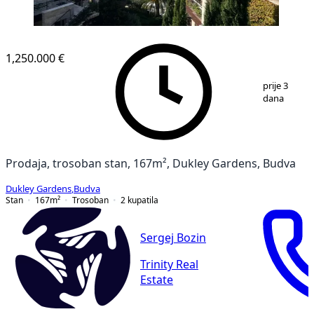
1,250.000 €
1
/
9
prije 3
dana
Prodaja, trosoban stan, 167m², Dukley Gardens, Budva
Dukley Gardens
,
Budva
Stan
167
m²
Trosoban
2
kupatila
Sergej Bozin
Trinity Real
Estate