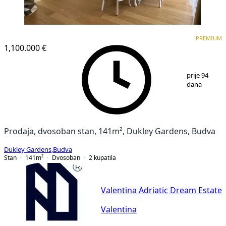
PREMIUM
PREMIUM
1,100.000 €
1
/
2
prije 94
dana
Prodaja, dvosoban stan, 141m², Dukley Gardens, Budva
Dukley Gardens
,
Budva
Stan
141
m²
Dvosoban
2
kupatila
Valentina Adriatic Dream Estate
Valentina