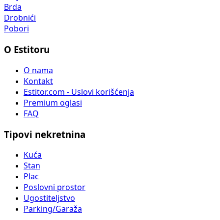
Brda
Drobnići
Pobori
O Estitoru
O nama
Kontakt
Estitor.com - Uslovi korišćenja
Premium oglasi
FAQ
Tipovi nekretnina
Kuća
Stan
Plac
Poslovni prostor
Ugostiteljstvo
Parking/Garaža