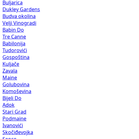
Buljarica
Dukley Gardens
Budva okolina
Velji Vinogradi
Babin Do
Tre Canne
Babilonija
Tudorovići
Gospoština
Kuljače
Zavala
Maine
Golubovina
Komoševina
Bijeli Do
Adok
Stari Grad
Podmaine
Ivanovići
Skočiđevojka