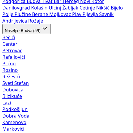
Podgorica
Budva
Tivat
Bar
Herceg Novi
Kotor
Danilovgrad
Kolašin
Ulcinj
Žabljak
Cetinje
Nikšić
Bijelo
Polje
Plužine
Berane
Mojkovac
Plav
Pljevlja
Šavnik
Andrijevica
Rožaje
Naselja - Budva (59)
Bečići
Centar
Petrovac
Rafailovići
Pržno
Rozino
Reževići
Sveti Stefan
Dubovica
Blizikuće
Lazi
Podkošljun
Dobra Voda
Kamenovo
Markovići