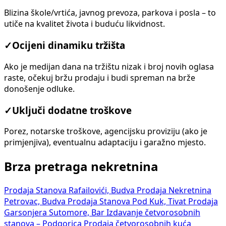
Blizina škole/vrtića, javnog prevoza, parkova i posla – to
utiče na kvalitet života i buduću likvidnost.
✓
Ocijeni dinamiku tržišta
Ako je medijan dana na tržištu nizak i broj novih oglasa
raste, očekuj bržu prodaju i budi spreman na brže
donošenje odluke.
✓
Uključi dodatne troškove
Porez, notarske troškove, agencijsku proviziju (ako je
primjenjiva), eventualnu adaptaciju i garažno mjesto.
Brza pretraga nekretnina
Prodaja Stanova Rafailovići, Budva
Prodaja Nekretnina
Petrovac, Budva
Prodaja Stanova Pod Kuk, Tivat
Prodaja
Garsonjera Sutomore, Bar
Izdavanje četvorosobnih
stanova – Podgorica
Prodaja četvorosobnih kuća