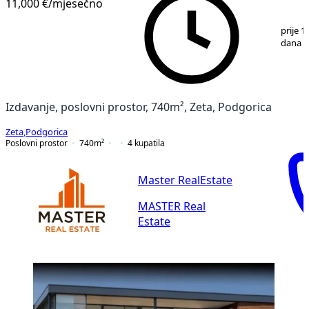
11,000 €
/mjesečno
1
/
25
prije 1
dana
Izdavanje, poslovni prostor, 740m², Zeta, Podgorica
Zeta
,
Podgorica
Poslovni prostor
740
m²
4
kupatila
Master RealEstate
MASTER Real
Estate