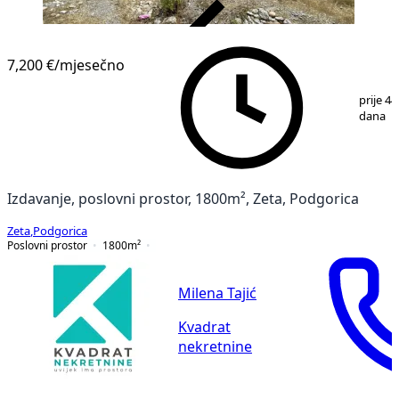
VERIFIKOVANO
7,200 €
/mjesečno
1
/
9
prije 44
dana
Izdavanje, poslovni prostor, 1800m², Zeta, Podgorica
Zeta
,
Podgorica
Poslovni prostor
1800
m²
Milena Tajić
Kvadrat
nekretnine