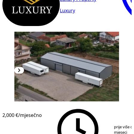
Luxury
2,000 €
/mjesečno
1
/
8
prije više o
mjeseci