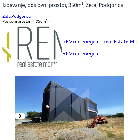
Izdavanje, poslovni prostor, 350m², Zeta, Podgorica
Zeta
,
Podgorica
Poslovni prostor
350
m²
REMontenegro - Real Estate Mo
REMontenegro