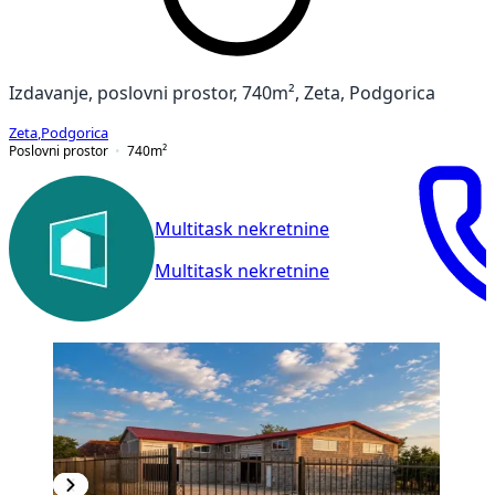
Izdavanje, poslovni prostor, 740m², Zeta, Podgorica
Zeta
,
Podgorica
Poslovni prostor
740
m²
Multitask nekretnine
Multitask nekretnine