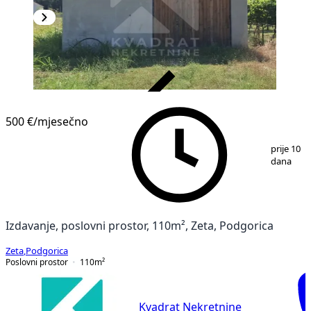
VERIFIKOVANO
500 €
/mjesečno
1
/
3
prije 10
dana
Izdavanje, poslovni prostor, 110m², Zeta, Podgorica
Zeta
,
Podgorica
Poslovni prostor
110
m²
Kvadrat Nekretnine