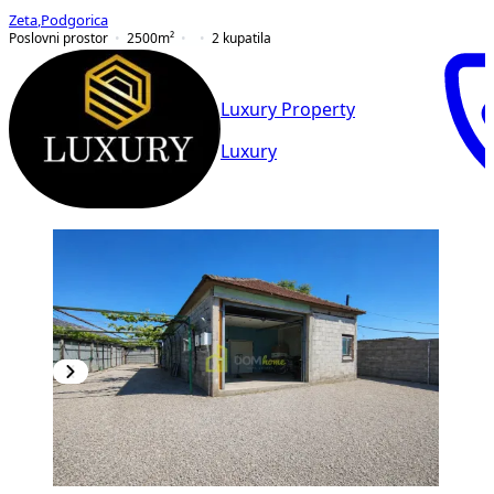
Zeta
,
Podgorica
Poslovni prostor
2500
m²
2
kupatila
Luxury Property
Luxury