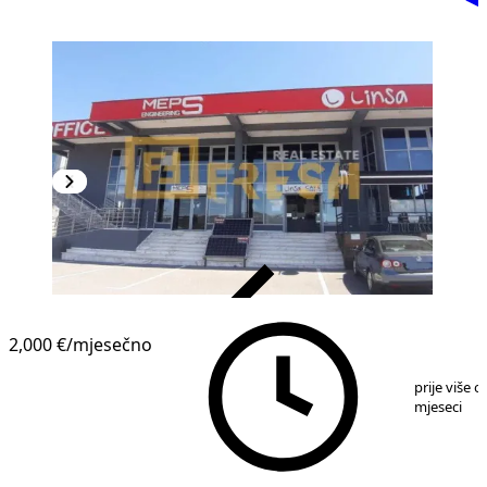
VERIFIKOVANO
2,000 €
/mjesečno
1
/
11
prije više o
mjeseci