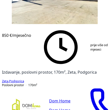
850 €
/mjesečno
1
/
7
prije više od 
mjeseci
Izdavanje, poslovni prostor, 170m², Zeta, Podgorica
Zeta
,
Podgorica
Poslovni prostor
170
m²
Dom Home