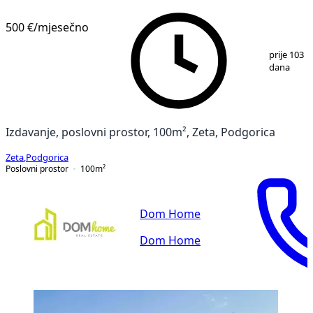
500 €
/mjesečno
1
/
2
prije 103
dana
Izdavanje, poslovni prostor, 100m², Zeta, Podgorica
Zeta
,
Podgorica
Poslovni prostor
100
m²
Dom Home
Dom Home