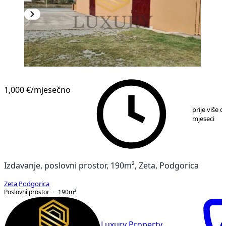
1,000 €
/mjesečno
1
/
4
prije više o
mjeseci
Izdavanje, poslovni prostor, 190m², Zeta, Podgorica
Zeta
,
Podgorica
Poslovni prostor
190
m²
Luxury Property