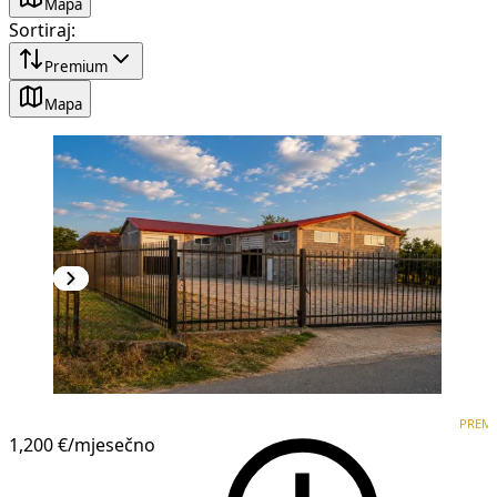
Mapa
Sortiraj
:
Premium
Mapa
PREMIUM
PREM
1,200 €
/mjesečno
1
/
4