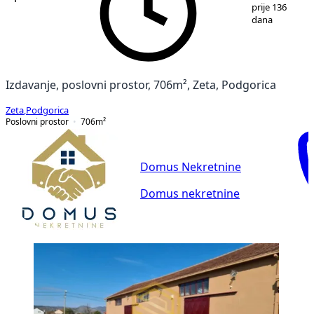
1
/
15
prije 136
dana
Izdavanje, poslovni prostor, 706m², Zeta, Podgorica
Zeta
,
Podgorica
Poslovni prostor
706
m²
Domus Nekretnine
Domus nekretnine