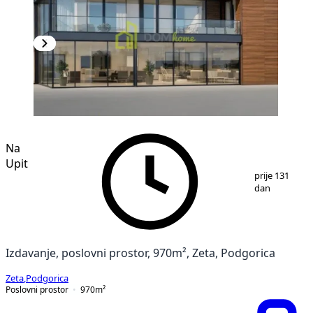
Na
Upit
1
/
2
prije 131
dan
Izdavanje, poslovni prostor, 970m², Zeta, Podgorica
Zeta
,
Podgorica
Poslovni prostor
970
m²