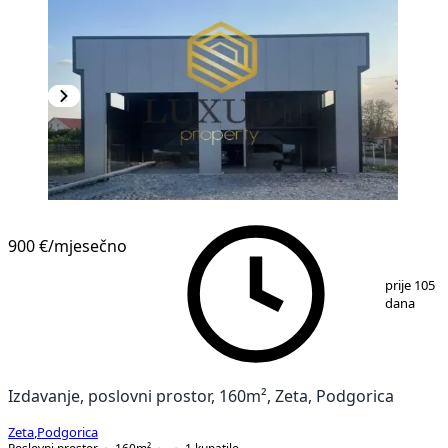
900 €
/mjesečno
1
/
2
prije 105
dana
Izdavanje, poslovni prostor, 160m², Zeta, Podgorica
Zeta
,
Podgorica