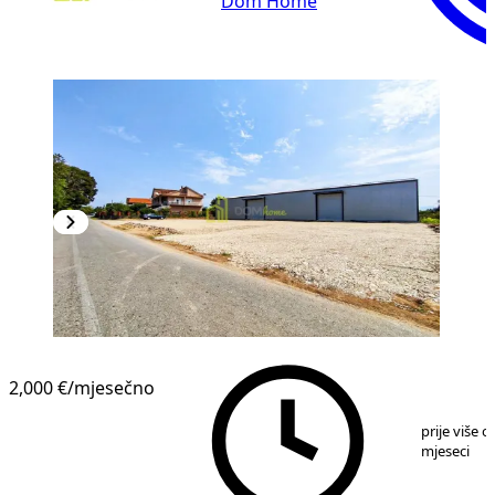
Dom Home
2,000 €
/mjesečno
1
/
4
prije više o
mjeseci