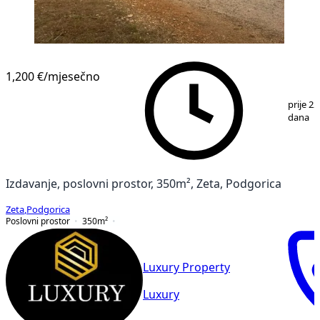
1,200 €
/mjesečno
1
/
4
prije 22
dana
Izdavanje, poslovni prostor, 350m², Zeta, Podgorica
Zeta
,
Podgorica
Poslovni prostor
350
m²
Luxury Property
Luxury