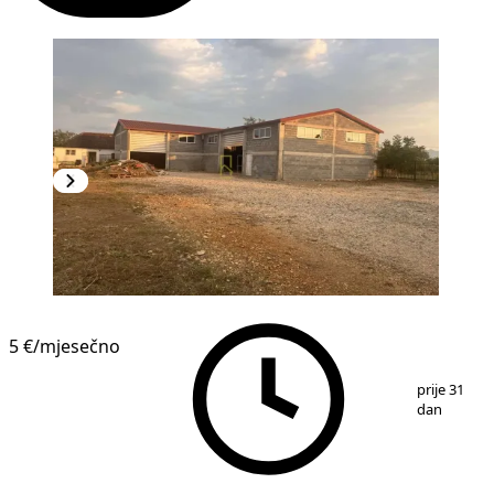
5 €
/mjesečno
1
/
3
prije 31
dan