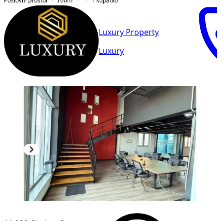
Poslovni prostor
160
m²
1
kupatilo
Luxury Property
Luxury