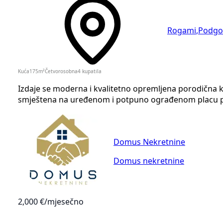
Rogami
,
Podgo
Kuća
175
m²
Četvorosobna
4
kupatila
Izdaje se moderna i kvalitetno opremljena porodična
smještena na uređenom i potpuno ograđenom placu po
Domus Nekretnine
Domus nekretnine
2,000 €
/mjesečno