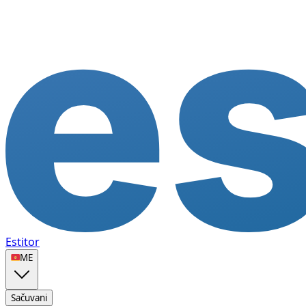
Estitor
🇲🇪
ME
Sačuvani