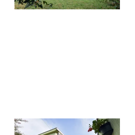
1
/
12