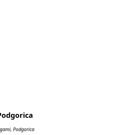
Podgorica
ogami, Podgorica