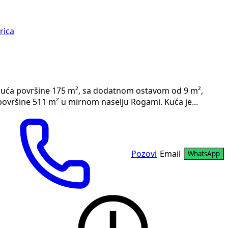
rica
 kuća površine 175 m², sa dodatnom ostavom od 9 m²,
vršine 511 m² u mirnom naselju Rogami. Kuća je...
Pozovi
Email
WhatsApp